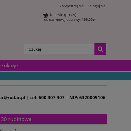
Zarejestruj się
Zaloguj się
Koszyk:
(pusty)
do darmowej dostawy:
499.00
zł
e okazje
dar@rodar.pl | tel: 600 307 307 | NIP: 6320009106
 30 rubinowa
ć:
1