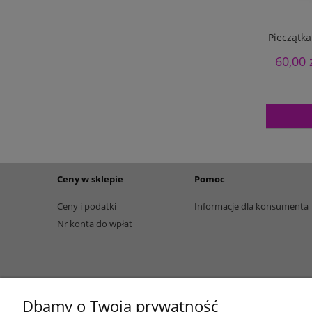
Pieczątk
60,00 
Ceny w sklepie
Pomoc
Ceny i podatki
Informacje dla konsumenta
Nr konta do wpłat
Dbamy o Twoją prywatność