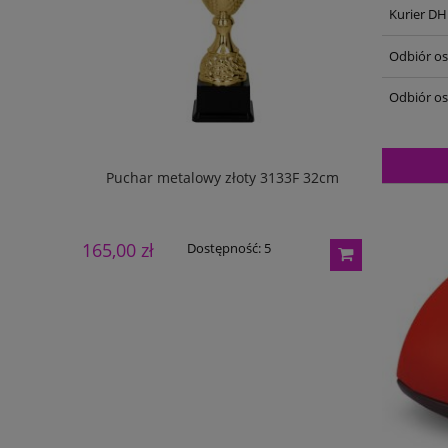
Kurier DH
Odbiór oso
Odbiór os
133G 27cm
Puchar metalowy złoty 3133F 32cm
Puchar m
165,00 zł
195,00 zł
Dostępność:
5