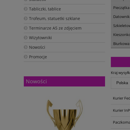
Pieczątka
Tabliczki, tablice
Datownik
Trofeum, statuetki szklane
Szkieleto
Terminarze A5 ze zdjęciem
Kieszonk
Wizytowniki
Biurkowa
Nowości
Promocje
Kraj wysyłk
Nowości
Kurier Fe
Kurier In
Paczkoma