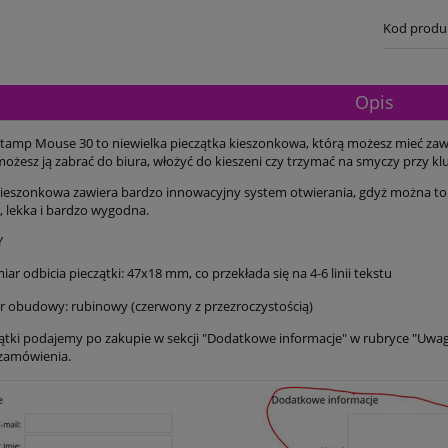
Kod produ
Opis
Stamp Mouse 30 to niewielka pieczątka kieszonkowa, którą możesz mieć zawsz
ożesz ją zabrać do biura, włożyć do kieszeni czy trzymać na smyczy przy kl
kieszonkowa zawiera bardzo innowacyjny system otwierania, gdyż można to 
, lekka i bardzo wygodna.
Y
iar odbicia pieczątki: 47x18 mm, co przekłada się na 4-6 linii tekstu
r obudowy: rubinowy (czerwony z przezroczystością)
zątki podajemy po zakupie w sekcji "Dodatkowe informacje" w rubryce "Uwa
zamówienia.