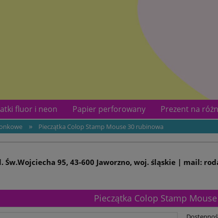
atki fluor i neon
Papier perforowany
Prezent na różn
»
szonkowe
Pieczątka Colop Stamp Mouse 30 rubinowa
kotów
Kontakt
ul. Św.Wojciecha 95, 43-600 Jaworzno, woj. śląskie | mail: ro
Pieczątka Colop Stamp Mouse
Dostępnoś