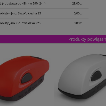
L
(- dostawa do 48h - w 99% 24h)
23,00 zł
bisty - J-no, Św.Wojciecha 95
0,00 zł
obisty J-no, Grunwaldzka 225
0,00 zł
Produkty powiąza
etalowy złoty 3133E 37cm
Puchar metalowy złoty 2100E 32c
165,00 zł
Dostępność:
5
Dostępność:
5