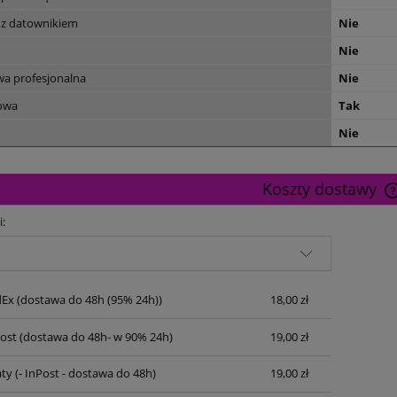
 z datownikiem
Nie
Nie
wa profesjonalna
Nie
owa
Tak
Nie
Koszty dostawy
i:
dEx
(dostawa do 48h (95% 24h))
18,00 zł
Post
(dostawa do 48h- w 90% 24h)
19,00 zł
ty
(- InPost - dostawa do 48h)
19,00 zł