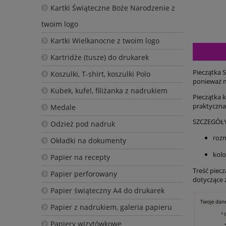
Kartki Świąteczne Boże Narodzenie z
twoim logo
Kartki Wielkanocne z twoim logo
Kartridże (tusze) do drukarek
Pieczątka 
Koszulki, T-shirt, koszulki Polo
ponieważ m
Kubek, kufel, filiżanka z nadrukiem
Pieczątka 
praktyczna
Medale
SZCZEGÓŁ
Odzież pod nadruk
rozm
Okładki na dokumenty
kolo
Papier na recepty
Treść piec
Papier perforowany
dotyczące 
Papier świąteczny A4 do drukarek
Papier z nadrukiem, galeria papieru
Papiery wizytówkowe