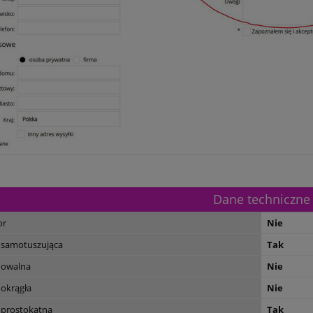
Dane techniczne
or
Nie
 samotuszująca
Tak
 owalna
Nie
 okrągła
Nie
 prostokątna
Tak