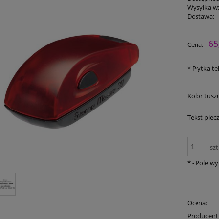
Wysyłka w
Dostawa:
65
Cena:
*
Płytka te
Kolor tuszu
Tekst piecz
szt
*
- Pole w
Ocena:
Producent