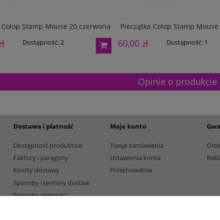
a Colop Stamp Mouse 20 czerwona
Pieczątka Colop Stamp Mouse 
zł
60,00 zł
Dostępność:
2
Dostępność:
1
Opinie o produkcie 
Dostawa i płatność
Moje konto
Gwa
Dostępność produktów
Twoje zamówienia
Ods
Faktury i paragony
Ustawienia konta
Rekl
Koszty dostawy
Przechowalnia
Sposoby i terminy dostaw
Sposoby płatności