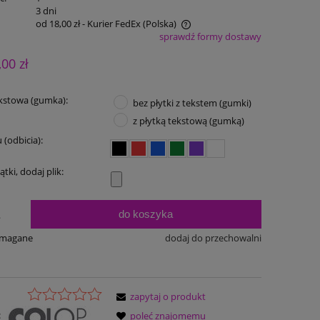
:
3 dni
od 18,00 zł
- Kurier FedEx
(Polska)
sprawdź formy dostawy
Cena nie zawiera ewentualnych kosztów
,00 zł
płatności
kstowa (gumka):
bez płytki z tekstem (gumki)
z płytką tekstową (gumką)
 (odbicia):
ątki, dodaj plik:
do koszyka
.
ymagane
dodaj do przechowalni
zapytaj o produkt
:
poleć znajomemu