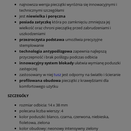
najnowsza wersja pieczątki wyróżnia się innowacyjnymi i
technicznymi szczegółami
jest
niewielka i poręczna
posiada zatyczkę
która po zamknięciu zmniejsza jej
wielkość oraz chroni pieczątkę przed zabrudzeniami i
uszkodzeniami
przezroczysta podstawa
umożliwia precyzyjne
stemplowanie
technologia antypoślizgowa
zapewnia najlepszą
przyczepność i brak poślizgu podczas odbicia
innowacyjny system blokady
ułatwia wymianę poduszki
zastępczej
zastosowany w niej
tusz
jest odporny na światło i ścieranie
profilowana obudowa
pieczątki z krawędziami dla
komfortowego użytku
SZCZEGÓŁY
rozmiar odbicia: 14 x 38 mm
polecana liczba wierszy: 4
kolor poduszki: blanco, czarna, czerwona, niebieska,
fioletowa, zielona
kolor obudowy: neonowy intensywny zielony