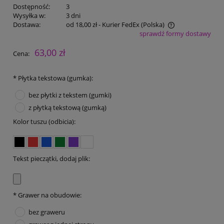
Dostępność:
3
Wysyłka w:
3 dni
Dostawa:
od 18,00 zł
- Kurier FedEx
(Polska)
sprawdź formy dostawy
Cena nie zawiera ewentualnych kosztów płatności
63,00 zł
Cena:
*
Płytka tekstowa (gumka):
bez płytki z tekstem (gumki)
z płytką tekstową (gumką)
Kolor tuszu (odbicia):
Tekst pieczątki, dodaj plik:
*
Grawer na obudowie:
bez graweru