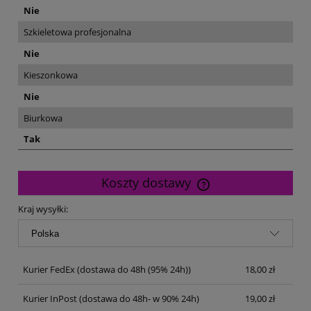
Nie
Szkieletowa profesjonalna
Nie
Kieszonkowa
Nie
Biurkowa
Tak
Koszty dostawy
Cena nie zawiera ewentualnych kosztów płatności
Kraj wysyłki:
Kurier FedEx
(dostawa do 48h (95% 24h))
18,00 zł
Kurier InPost
(dostawa do 48h- w 90% 24h)
19,00 zł