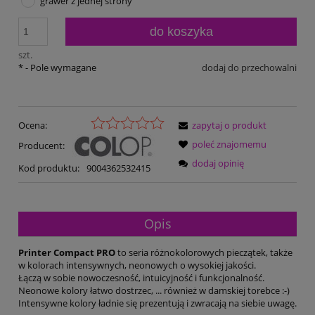
grawer z jednej strony
do koszyka
szt.
*
- Pole wymagane
dodaj do przechowalni
Ocena:
zapytaj o produkt
poleć znajomemu
Producent:
dodaj opinię
Kod produktu:
9004362532415
Opis
Printer Compact PRO
to seria różnokolorowych pieczątek, także
w kolorach intensywnych, neonowych o wysokiej jakości.
Łączą w sobie nowoczesność, intuicyjność i funkcjonalność.
Neonowe kolory łatwo dostrzec, ... również w damskiej torebce :-)
Intensywne kolory ładnie się prezentują i zwracają na siebie uwagę.