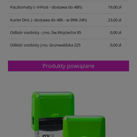
Paczkomaty
(- InPost - dostawa do 48h)
19,00 zł
Kurier DHL
(- dostawa do 48h - w 99% 24h)
23,00 zł
Odbiór osobisty - J-no, Św.Wojciecha 95
0,00 zł
Odbiór osobisty J-no, Grunwaldzka 225
0,00 zł
Produkty powiązane