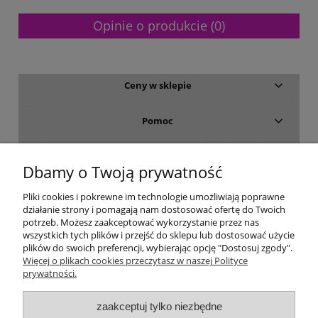
Opinie o produkcie (0)
Ceny w sklepie
Pomoc
Dostawa i płatność
Dbamy o Twoją prywatność
Moje konto
Pliki cookies i pokrewne im technologie umożliwiają poprawne
działanie strony i pomagają nam dostosować ofertę do Twoich
potrzeb. Możesz zaakceptować wykorzystanie przez nas
Gwarancja i zwroty
wszystkich tych plików i przejść do sklepu lub dostosować użycie
plików do swoich preferencji, wybierając opcję "Dostosuj zgody".
Więcej o plikach cookies przeczytasz w naszej Polityce
O firmie
prywatności.
zaakceptuj tylko niezbędne