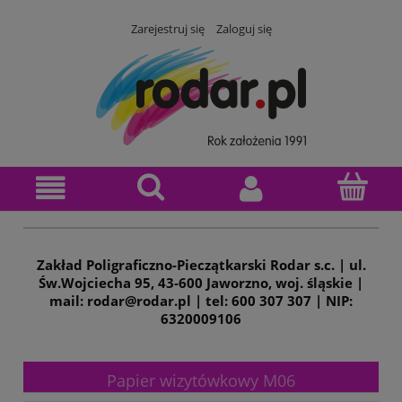
Zarejestruj się
Zaloguj się
Zakład Poligraficzno-Pieczątkarski Rodar s.c. | ul.
Św.Wojciecha 95, 43-600 Jaworzno, woj. śląskie |
mail: rodar@rodar.pl | tel: 600 307 307 | NIP:
6320009106
Papier wizytówkowy M06