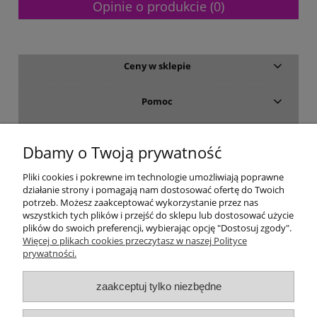
Opinie o produkcie (0)
Ceny w sklepie
Pomoc
Dostawa i płatność
Dbamy o Twoją prywatność
Moje konto
Pliki cookies i pokrewne im technologie umożliwiają poprawne
działanie strony i pomagają nam dostosować ofertę do Twoich
potrzeb. Możesz zaakceptować wykorzystanie przez nas
Gwarancja i zwroty
wszystkich tych plików i przejść do sklepu lub dostosować użycie
plików do swoich preferencji, wybierając opcję "Dostosuj zgody".
Więcej o plikach cookies przeczytasz w naszej Polityce
O firmie
prywatności.
zaakceptuj tylko niezbędne