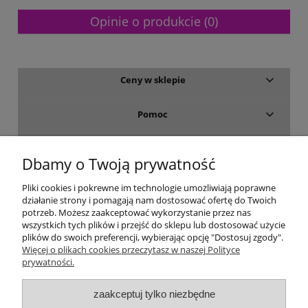
Opinie o produkcie (0)
Ceny w sklepie
Pomoc
Dostawa i płatność
Dbamy o Twoją prywatność
Moje konto
Pliki cookies i pokrewne im technologie umożliwiają poprawne
działanie strony i pomagają nam dostosować ofertę do Twoich
potrzeb. Możesz zaakceptować wykorzystanie przez nas
Gwarancja i zwroty
wszystkich tych plików i przejść do sklepu lub dostosować użycie
plików do swoich preferencji, wybierając opcję "Dostosuj zgody".
Więcej o plikach cookies przeczytasz w naszej Polityce
O firmie
prywatności.
zaakceptuj tylko niezbędne