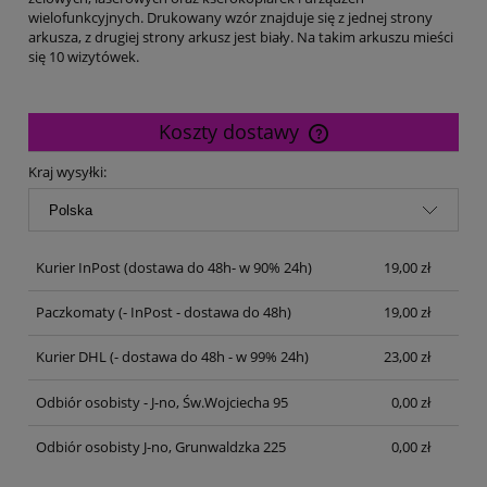
wielofunkcyjnych. Drukowany wzór znajduje się z jednej strony
arkusza, z drugiej strony arkusz jest biały. Na takim arkuszu mieści
się 10 wizytówek.
Koszty dostawy
Cena nie zawiera ewentualnych kosztów płatności
Kraj wysyłki:
Kurier InPost
(dostawa do 48h- w 90% 24h)
19,00 zł
Paczkomaty
(- InPost - dostawa do 48h)
19,00 zł
Kurier DHL
(- dostawa do 48h - w 99% 24h)
23,00 zł
Odbiór osobisty - J-no, Św.Wojciecha 95
0,00 zł
Odbiór osobisty J-no, Grunwaldzka 225
0,00 zł