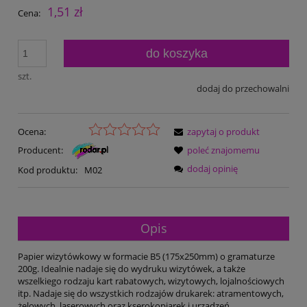
1,51 zł
Cena:
do koszyka
szt.
dodaj do przechowalni
Ocena:
zapytaj o produkt
Producent:
poleć znajomemu
dodaj opinię
Kod produktu:
M02
Opis
Papier wizytówkowy w formacie B5 (175x250mm) o gramaturze
200g. Idealnie nadaje się do wydruku wizytówek, a także
wszelkiego rodzaju kart rabatowych, wizytowych, lojalnościowych
itp. Nadaje się do wszystkich rodzajów drukarek: atramentowych,
żelowych, laserowych oraz kserokopiarek i urządzeń