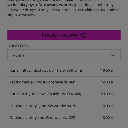
wielofunkcyjnych. Drukowany wzór znajduje się z jednej strony
arkusza, z drugiej strony arkusz jest biały. Na takim arkuszu mieści
się 10 wizytówek.
Koszty dostawy
Cena nie zawiera ewentualnych kosztów płatności
Kraj wysyłki:
Kurier InPost
(dostawa do 48h- w 90% 24h)
19,00 zł
Paczkomaty
(- InPost - dostawa do 48h)
19,00 zł
Kurier DHL
(- dostawa do 48h - w 99% 24h)
23,00 zł
Odbiór osobisty - J-no, Św.Wojciecha 95
0,00 zł
Odbiór osobisty J-no, Grunwaldzka 225
0,00 zł