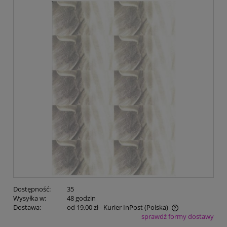
Dostępność:
35
Wysyłka w:
48 godzin
Dostawa:
od 19,00 zł
- Kurier InPost
(Polska)
sprawdź formy dostawy
Cena nie zawiera ewentualnych kosztów płatności