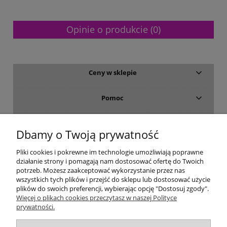
Opinie o produkcie (0)
Ceny w sklepie
Pomoc
Dostawa i płatność
Dbamy o Twoją prywatność
Moje konto
Pliki cookies i pokrewne im technologie umożliwiają poprawne
działanie strony i pomagają nam dostosować ofertę do Twoich
potrzeb. Możesz zaakceptować wykorzystanie przez nas
Gwarancja i zwroty
wszystkich tych plików i przejść do sklepu lub dostosować użycie
plików do swoich preferencji, wybierając opcję "Dostosuj zgody".
Więcej o plikach cookies przeczytasz w naszej Polityce
O firmie
prywatności.