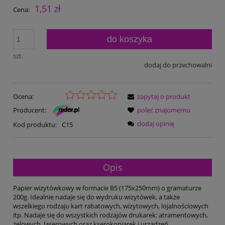
1,51 zł
Cena:
do koszyka
szt.
dodaj do przechowalni
Ocena:
zapytaj o produkt
Producent:
poleć znajomemu
dodaj opinię
Kod produktu:
C15
Opis
Papier wizytówkowy w formacie B5 (175x250mm) o gramaturze
200g. Idealnie nadaje się do wydruku wizytówek, a także
wszelkiego rodzaju kart rabatowych, wizytowych, lojalnościowych
itp. Nadaje się do wszystkich rodzajów drukarek: atramentowych,
żelowych, laserowych oraz kserokopiarek i urządzeń