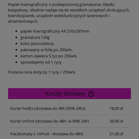
Papier kserograficzny o podwyższonej gramaturze. Gładki,
bezpyłowy, idealnie nadaje się do wszelkich urządzeń drukujących,
kserokopiarek, urządzeń wielofunkcyjnych laserowych i
atramentowych.
papier kserograficzny A4 210x297mm
gramatura 120g
kolor jasnozielony
pakowany w folię po 250ark.
karton zawiera 5 ryz po 250ark.
sprzedajemy od 1 ryzy
Podana cena dotyczy 1 ryzy / 250ark.
Koszty dostawy
Cena nie zawiera ewentualnych kosztów płatności
Kurier FedEx
(dostawa do 48h (95% 24h))
18,00 zł
Kurier InPost
(dostawa do 48h- w 90% 24h)
20,00 zł
Paczkomaty
(- InPost - dostawa do 48h)
21,00 zł