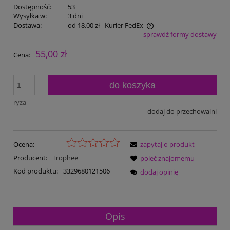
Dostępność:
53
Wysyłka w:
3 dni
Dostawa:
od 18,00 zł
- Kurier FedEx
sprawdź formy dostawy
Cena nie zawiera ewentualnych kosztów płatności
55,00 zł
Cena:
do koszyka
ryza
dodaj do przechowalni
Ocena:
zapytaj o produkt
Producent:
Trophee
poleć znajomemu
Kod produktu:
3329680121506
dodaj opinię
Opis