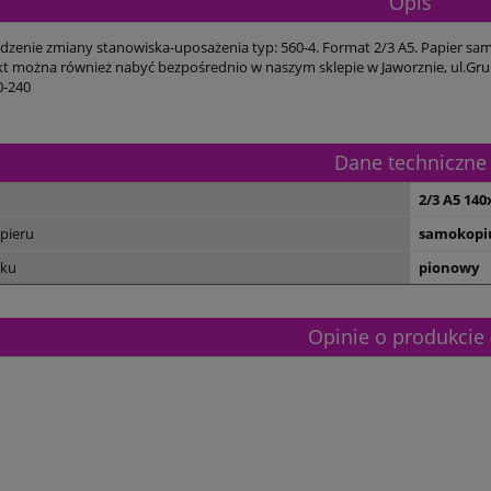
Opis
dzenie zmiany stanowiska-uposażenia typ: 560-4. Format 2/3 A5. Papier sam
t można również nabyć bezpośrednio w naszym sklepie w Jaworznie, ul.Gru
0-240
Dane techniczne
2/3 A5 14
pieru
samokopiu
uku
pionowy
Opinie o produkcie 