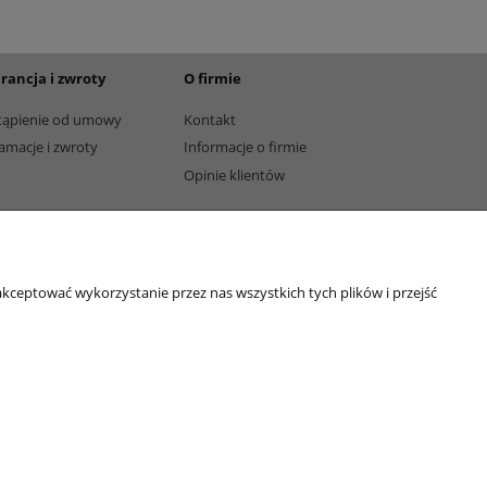
rancja i zwroty
O firmie
tąpienie od umowy
Kontakt
amacje i zwroty
Informacje o firmie
Opinie klientów
kceptować wykorzystanie przez nas wszystkich tych plików i przejść