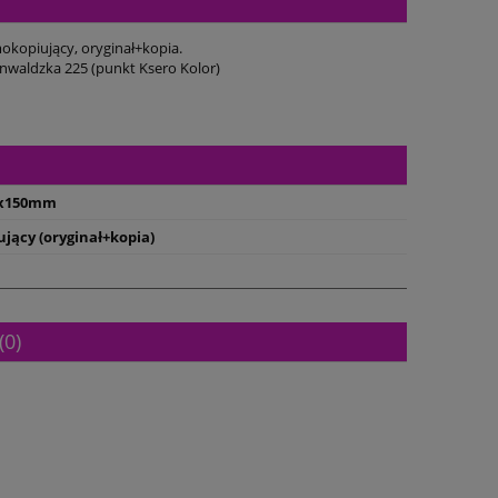
okopiujący, oryginał+kopia.
nwaldzka 225 (punkt Ksero Kolor)
0x150mm
jący (oryginał+kopia)
(0)