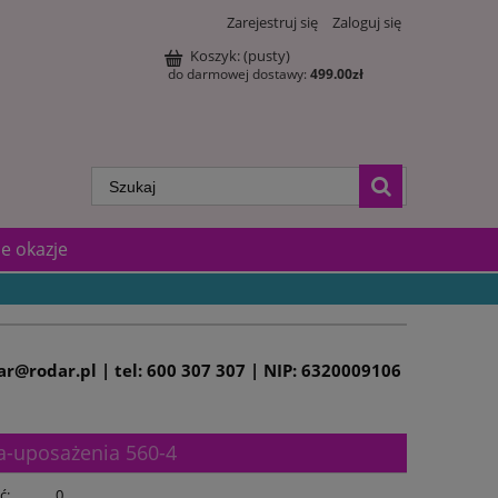
Zarejestruj się
Zaloguj się
Koszyk:
(pusty)
do darmowej dostawy:
499.00
zł
e okazje
dar@rodar.pl | tel: 600 307 307 | NIP: 6320009106
a-uposażenia 560-4
ć:
0