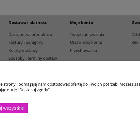
Dostawa i płatność
Moje konto
Gwa
Dostępność produktów
Twoje zamówienia
Ods
Faktury i paragony
Ustawienia konta
Rekl
Koszty dostawy
Przechowalnia
Sposoby i terminy dostaw
Sposoby płatności
nie strony i pomagają nam dostosować ofertę do Twoich potrzeb. Możesz zaa
jąc opcję "Dostosuj zgody".
j wszystkie
Sklep internetowy Shoper.pl