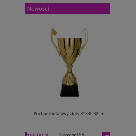
Nowości
133G 27cm
Puchar metalowy złoty 3133F 32cm
Puchar m
165,00 zł
195,00 zł
Dostępność:
5