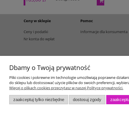
Ceny w sklepie
Pomoc
Ceny i podatki
Informacje dla konsumenta
Nr konta do wpłat
Dbamy o Twoją prywatność
Pliki cookies i pokrewne im technologie umożliwiają poprawne działa
do sklepu lub dostosować użycie plików do swoich preferencji, wybiera
Więcej o plikach cookies przeczytasz w naszej Polityce prywatności.
zaakceptuj tylko niezbędne
dostosuj zgody
zaakceptu