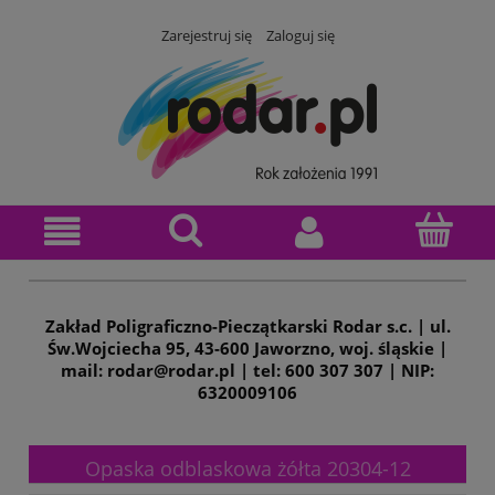
Zarejestruj się
Zaloguj się
Zakład Poligraficzno-Pieczątkarski Rodar s.c. | ul.
Św.Wojciecha 95, 43-600 Jaworzno, woj. śląskie |
mail: rodar@rodar.pl | tel: 600 307 307 | NIP:
6320009106
Opaska odblaskowa żółta 20304-12