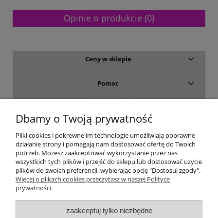
Opinie o produkcie (0)
Ceny w sklepie
Pomoc
Dostawa i płatność
Dbamy o Twoją prywatność
Moje konto
Pliki cookies i pokrewne im technologie umożliwiają poprawne
działanie strony i pomagają nam dostosować ofertę do Twoich
potrzeb. Możesz zaakceptować wykorzystanie przez nas
Gwarancja i zwroty
wszystkich tych plików i przejść do sklepu lub dostosować użycie
plików do swoich preferencji, wybierając opcję "Dostosuj zgody".
Więcej o plikach cookies przeczytasz w naszej Polityce
O firmie
prywatności.
zaakceptuj tylko niezbędne