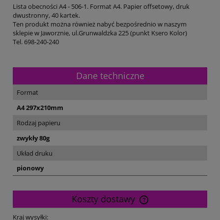
Lista obecności A4 - 506-1. Format A4. Papier offsetowy, druk
dwustronny, 40 kartek.
Ten produkt można również nabyć bezpośrednio w naszym
sklepie w Jaworznie, ul.Grunwaldzka 225 (punkt Ksero Kolor)
Tel. 698-240-240
Dane techniczne
Format
A4 297x210mm
Rodzaj papieru
zwykły 80g
Układ druku
pionowy
Koszty dostawy
Cena nie zawiera ewentualnych kosztów płatności
Kraj wysyłki: