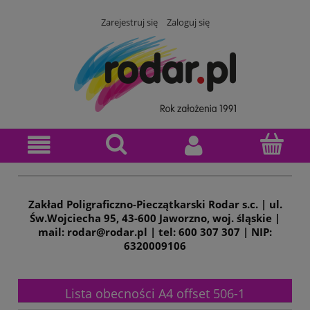
Zarejestruj się
Zaloguj się
Zakład Poligraficzno-Pieczątkarski Rodar s.c. | ul.
Św.Wojciecha 95, 43-600 Jaworzno, woj. śląskie |
mail: rodar@rodar.pl | tel: 600 307 307 | NIP:
6320009106
Lista obecności A4 offset 506-1