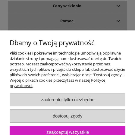
Ceny w sklepie
Pomoc
Dostawa i płatność
Dbamy o Twoją prywatność
Moje konto
Pliki cookies i pokrewne im technologie umożliwiają poprawne
działanie strony i pomagają nam dostosować ofertę do Twoich
potrzeb. Możesz zaakceptować wykorzystanie przez nas
Gwarancja i zwroty
wszystkich tych plików i przejść do sklepu lub dostosować użycie
plików do swoich preferencji, wybierając opcję "Dostosuj zgody".
Więcej o plikach cookies przeczytasz w naszej Polityce
O firmie
prywatności.
zaakceptuj tylko niezbędne
dostosuj zgody
zaakceptuj wszystkie