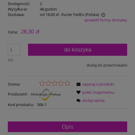
Dostępność:
2
Wysyłka w:
48 godzin
Dostawa:
od 18,00 zł
- Kurier FedEx
(Polska)
sprawdź formy dostawy
Cena nie zawiera ewentualnych kosztów płatności
28,30 zł
Cena:
do koszyka
szt.
dodaj do przechowalni
Ocena:
zapytaj o produkt
poleć znajomemu
Producent:
dodaj opinię
Kod produktu:
506-1
Opis