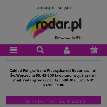
Zarejestruj się
Zaloguj się
Zakład Poligraficzno-Pieczątkarski Rodar s.c. | ul.
Św.Wojciecha 95, 43-600 Jaworzno, woj. śląskie |
mail: rodar@rodar.pl | tel: 600 307 307 | NIP:
6320009106
Latarka LED "Concordia" czarna