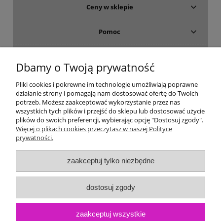
Ceny w sklepie
Pomoc
Dostawa i płatność
Dbamy o Twoją prywatność
Moje konto
Pliki cookies i pokrewne im technologie umożliwiają poprawne
działanie strony i pomagają nam dostosować ofertę do Twoich
potrzeb. Możesz zaakceptować wykorzystanie przez nas
Gwarancja i zwroty
wszystkich tych plików i przejść do sklepu lub dostosować użycie
plików do swoich preferencji, wybierając opcję "Dostosuj zgody".
Więcej o plikach cookies przeczytasz w naszej Polityce
O firmie
prywatności.
zaakceptuj tylko niezbędne
dostosuj zgody
zaakceptuj wszystkie