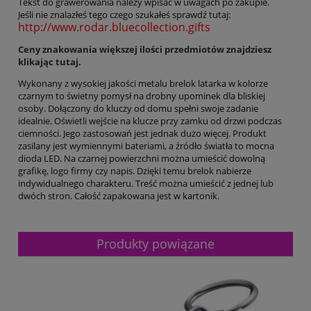
Tekst do grawerowania należy wpisać w uwagach po zakupie.
Jeśli nie znalazłeś tego czego szukałeś sprawdź tutaj:
http://www.rodar.bluecollection.gifts
Ceny znakowania większej ilości przedmiotów znajdziesz
klikając tutaj.
Wykonany z wysokiej jakości metalu brelok latarka w kolorze
czarnym to świetny pomysł na drobny upominek dla bliskiej
osoby. Dołączony do kluczy od domu spełni swoje zadanie
idealnie. Oświetli wejście na klucze przy zamku od drzwi podczas
ciemności. Jego zastosowań jest jednak dużo więcej. Produkt
zasilany jest wymiennymi bateriami, a źródło światła to mocna
dioda LED. Na czarnej powierzchni można umieścić dowolną
grafikę, logo firmy czy napis. Dzięki temu brelok nabierze
indywidualnego charakteru. Treść można umieścić z jednej lub
dwóch stron. Całość zapakowana jest w kartonik.
Produkty powiązane