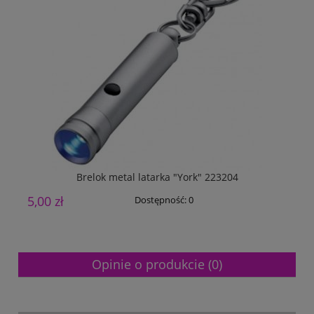
Brelok metal latarka "York" 223204
5,00 zł
6
Dostępność:
0
Opinie o produkcie (0)