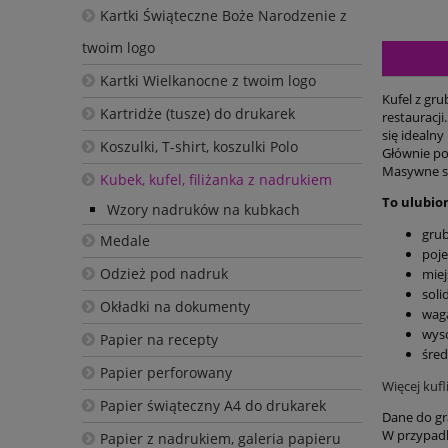
Kartki Świąteczne Boże Narodzenie z
twoim logo
Kartki Wielkanocne z twoim logo
Kufel z gr
Kartridże (tusze) do drukarek
restauracj
się idealny
Koszulki, T-shirt, koszulki Polo
Głównie pol
Masywne szk
Kubek, kufel, filiżanka z nadrukiem
To ulubion
Wzory nadruków na kubkach
grub
Medale
poj
Odzież pod nadruk
mie
soli
Okładki na dokumenty
wag
wys
Papier na recepty
śre
Papier perforowany
Więcej kufl
Papier świąteczny A4 do drukarek
Dane do gr
W przypadk
Papier z nadrukiem, galeria papieru