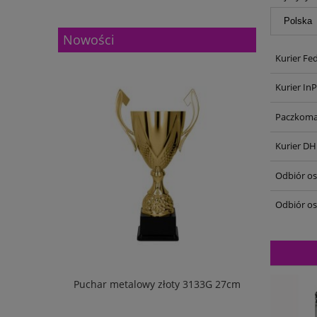
Nowości
Kurier Fe
Kurier In
Paczkoma
Kurier DH
Odbiór oso
Odbiór os
w pudełku
Puchar metalowy złoty 3133G 27cm
Puchar m