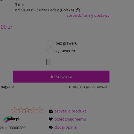
:
3 dni
od 18,00 zł
- Kurier FedEx
(Polska)
sprawdź formy dostawy
Cena nie zawiera ewentualnych kosztów
,00 zł
płatności
bez graweru
z grawerem
do koszyka
.
ymagane
dodaj do przechowalni
zapytaj o produkt
:
poleć znajomemu
dodaj opinię
ktu:
00000289