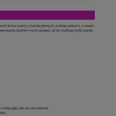
i cech które znamy z barów piwnych, pubów, piwiarni, a nawet
awerowania laserem może sprawić, że ten kultowy kufel stanie
 dołączając plik do zamówienia.
2dni