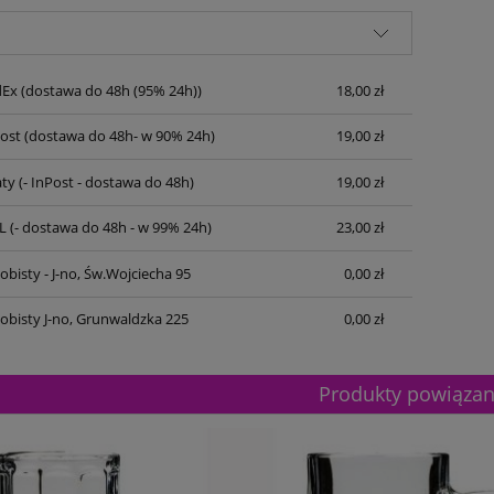
dEx
(dostawa do 48h (95% 24h))
18,00 zł
Post
(dostawa do 48h- w 90% 24h)
19,00 zł
ty
(- InPost - dostawa do 48h)
19,00 zł
L
(- dostawa do 48h - w 99% 24h)
23,00 zł
bisty - J-no, Św.Wojciecha 95
0,00 zł
obisty J-no, Grunwaldzka 225
0,00 zł
Produkty powiąza
etalowy złoty 3133F 32cm
Puchar metalowy złoty 3133E 37c