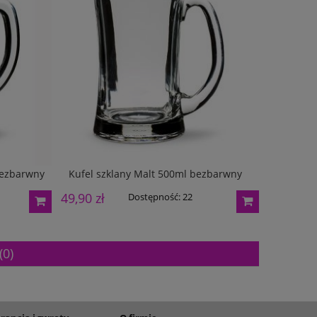
165,00 zł
205,00 zł
Dostępność:
5
Dostę
bezbarwny
Kufel szklany Malt 500ml bezbarwny
Kufel 
49,90 zł
29,90 zł
Dostępność:
22
(0)