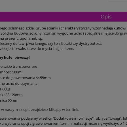
Opis
ubego solidnego szkła. Grube ścianki i charakterystyczny wzór nadają kuflow
i. Solidna budowa, solidny rozmiar, wygodne ucho i specjalne miejsce do gr
 na prezent, upominek itp.
ecamy do tzw. piwa lanego, czy to z beczki czy dystrybutora.
ło jest trwałe, łatwe do mycia i higieniczne.
y kufel piwoszy!
e szkło transparentne
emność 500ml.
jsce do grawerowania śr.55mm
dne ucho do trzymania
a 600g
okość 120mm
dnica 90mm
i w naszym sklepie znajdziesz klikając w ten link.
awerowania podajemy w sekcji "Dodatkowe informacje" rubryce "Uwagi", lub
u wybrania opcji z grawerowaniem termin realizacji może się wydłużyć o 1-