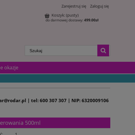
Zarejestruj się
Zaloguj się
Koszyk:
(pusty)
do darmowej dostawy:
499.00
zł
e okazje
dar@rodar.pl | tel: 600 307 307 | NIP: 6320009106
werowania 500ml
ć:
1