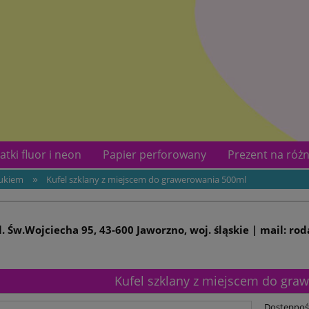
atki fluor i neon
Papier perforowany
Prezent na różn
»
rukiem
Kufel szklany z miejscem do grawerowania 500ml
kotów
Kontakt
ul. Św.Wojciecha 95, 43-600 Jaworzno, woj. śląskie | mail: ro
Kufel szklany z miejscem do gra
Dostępnoś