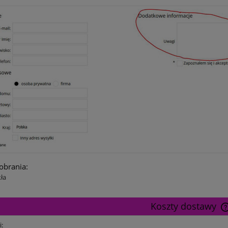
pobrania:
kła
Koszty dostawy
i: