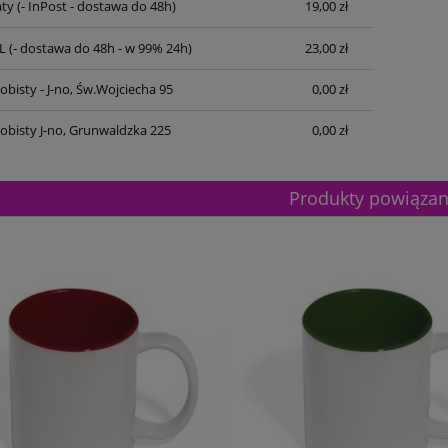
ty
(- InPost - dostawa do 48h)
19,00 zł
L
(- dostawa do 48h - w 99% 24h)
23,00 zł
bisty - J-no, Św.Wojciecha 95
0,00 zł
obisty J-no, Grunwaldzka 225
0,00 zł
Produkty powiąza