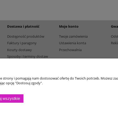
165,00 zł
Dostępność:
5
Dostępność:
5
Dostawa i płatność
Moje konto
Gwa
Dostępność produktów
Twoje zamówienia
Ods
Faktury i paragony
Ustawienia konta
Rekl
Koszty dostawy
Przechowalnia
Sposoby i terminy dostaw
Sposoby płatności
nie strony i pomagają nam dostosować ofertę do Twoich potrzeb. Możesz zaa
jąc opcję "Dostosuj zgody".
j wszystkie