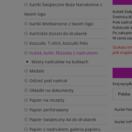
Kartki Świąteczne Boże Narodzenie z
Kubek biał
twoim logo
Średnica 8
Pole zadru
Kartki Wielkanocne z twoim logo
Kubeczek id
Po zakupie
Kartridże (tusze) do drukarek
W cenie za
Koszulki, T-shirt, koszulki Polo
Szukasz in
jeśli znajd
Kubek, kufel, filiżanka z nadrukiem
Wzory nadruków na kubkach
Medale
Odzież pod nadruk
Kraj wysyłk
Okładki na dokumenty
Papier na recepty
Kurier Fe
Papier perforowany
Papier świąteczny A4 do drukarek
Kurier In
Papier z nadrukiem, galeria papieru