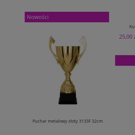
Nowości
Ku
25,00 
133G 27cm
Puchar metalowy złoty 3133F 32cm
Puchar m