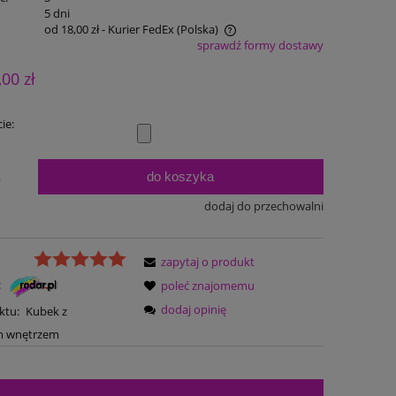
:
5 dni
od 18,00 zł
- Kurier FedEx
(Polska)
sprawdź formy dostawy
Cena nie zawiera ewentualnych kosztów
,00 zł
płatności
ie:
do koszyka
.
dodaj do przechowalni
zapytaj o produkt
:
poleć znajomemu
dodaj opinię
ktu:
Kubek z
m wnętrzem