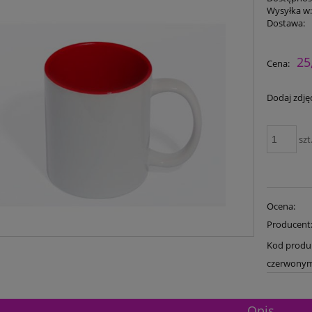
Wysyłka w
Dostawa:
25
Cena:
Dodaj zdjęc
szt
Ocena:
Producent
Kod produ
czerwony
Opis