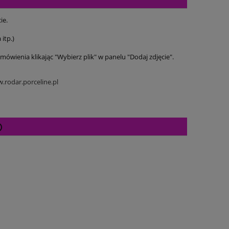
ie.
itp.)
mówienia klikając "Wybierz plik" w panelu "Dodaj zdjęcie".
.rodar.porceline.pl
Cena nie zawiera ewentualnych kosztów
płatności