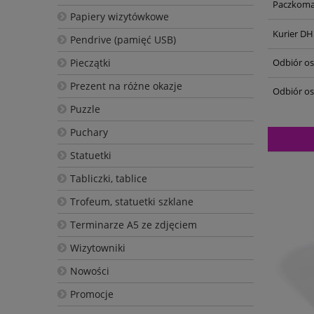
Paczkoma
Papiery wizytówkowe
Kurier DH
Pendrive (pamięć USB)
Pieczątki
Odbiór oso
Prezent na różne okazje
Odbiór os
Puzzle
Puchary
Statuetki
Tabliczki, tablice
Trofeum, statuetki szklane
Terminarze A5 ze zdjęciem
Wizytowniki
Nowości
Promocje