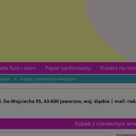
atki fluor i neon
Papier perforowany
Prezent na różn
»
rukiem
Kubek z czerwonym wnętrzem
kotów
Kontakt
ul. Św.Wojciecha 95, 43-600 Jaworzno, woj. śląskie | mail: ro
Kubek z czerwonym wn
Dostępnoś