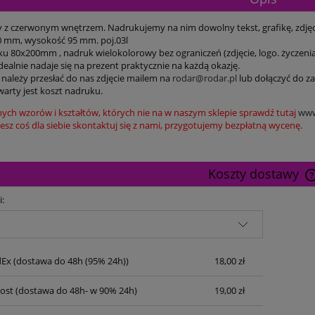
y z czerwonym wnętrzem. Nadrukujemy na nim dowolny tekst, grafikę, zdjęc
0 mm, wysokość 95 mm. poj.03l
ku 80x200mm , nadruk wielokolorowy bez ograniczeń (zdjęcie, logo. życzenia 
ealnie nadaje się na prezent praktycznie na każdą okazję.
 należy przesłać do nas zdjęcie mailem na
rodar@rodar.pl
lub dołączyć do za
warty jest koszt nadruku.
nych wzorów i kształtów, których nie na w naszym sklepie sprawdź tutaj
www
ziesz coś dla siebie skontaktuj się z nami, przygotujemy bezpłatną wycenę.
Koszty dostawy
i:
dEx
(dostawa do 48h (95% 24h))
18,00 zł
Post
(dostawa do 48h- w 90% 24h)
19,00 zł