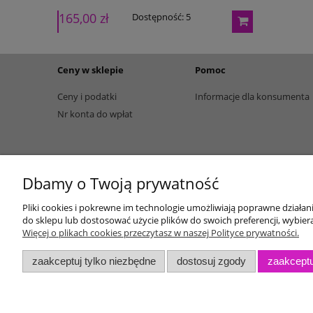
165,00 zł
195,00 zł
Dostępność:
5
Ceny w sklepie
Pomoc
Ceny i podatki
Informacje dla konsumenta
Nr konta do wpłat
Dbamy o Twoją prywatność
Pliki cookies i pokrewne im technologie umożliwiają poprawne działa
do sklepu lub dostosować użycie plików do swoich preferencji, wybiera
Więcej o plikach cookies przeczytasz w naszej Polityce prywatności.
zaakceptuj tylko niezbędne
dostosuj zgody
zaakceptu