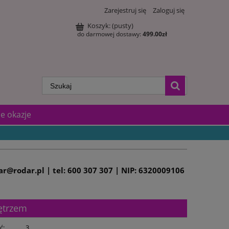
Zarejestruj się
Zaloguj się
Koszyk:
(pusty)
do darmowej dostawy:
499.00
zł
e okazje
dar@rodar.pl | tel: 600 307 307 | NIP: 6320009106
ętrzem
ć:
3