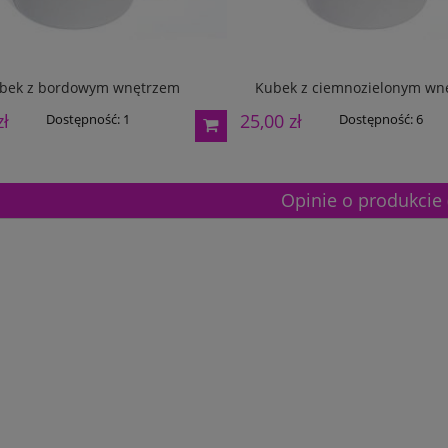
bek z bordowym wnętrzem
Kubek z ciemnozielonym wn
zł
25,00 zł
Dostępność:
1
Dostępność:
6
Opinie o produkcie 
etalowy złoty 3133E 37cm
Puchar metalowy złoty 2100E 32c