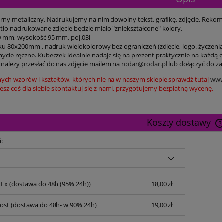
rny metaliczny. Nadrukujemy na nim dowolny tekst, grafikę, zdjęcie. Rekom
 tło nadrukowane zdjęcie będzie miało "zniekształcone" kolory.
0 mm, wysokość 95 mm. poj.03l
ku 80x200mm , nadruk wielokolorowy bez ograniczeń (zdjęcie, logo. życzenia 
mycie ręczne. Kubeczek idealnie nadaje się na prezent praktycznie na każdą o
 należy przesłać do nas zdjęcie mailem na
rodar@rodar.pl
lub dołączyć do za
nych wzorów i kształtów, których nie na w naszym sklepie sprawdź tutaj
www
ziesz coś dla siebie skontaktuj się z nami, przygotujemy bezpłatną wycenę.
Koszty dostawy
i:
dEx
(dostawa do 48h (95% 24h))
18,00 zł
Post
(dostawa do 48h- w 90% 24h)
19,00 zł