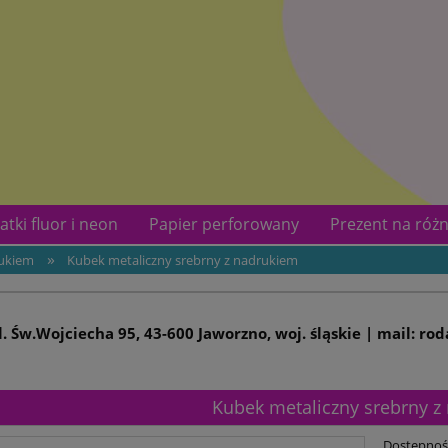
atki fluor i neon
Papier perforowany
Prezent na różn
»
rukiem
Kubek metaliczny srebrny z nadrukiem
kotów
Kontakt
ul. Św.Wojciecha 95, 43-600 Jaworzno, woj. śląskie | mail: ro
Kubek metaliczny srebrny z
Dostępnoś