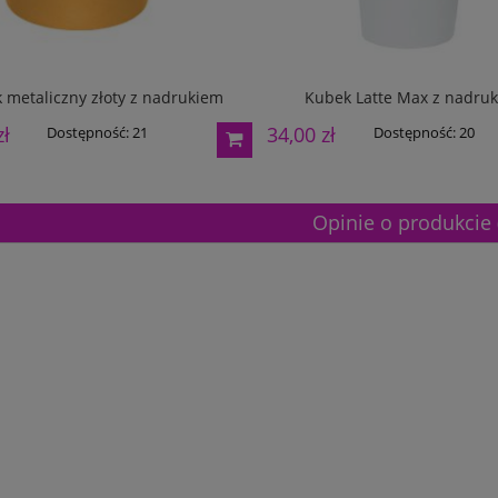
 metaliczny złoty z nadrukiem
Kubek Latte Max z nadru
zł
34,00 zł
Dostępność:
21
Dostępność:
20
Opinie o produkcie 
etalowy złoty 3133F 32cm
Puchar metalowy złoty 3133E 37c