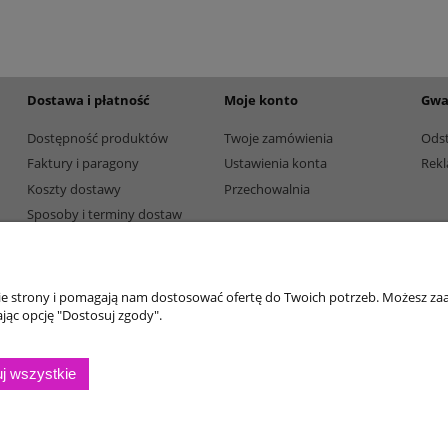
195,00 zł
Dostępność:
5
Dostępność:
5
Dostawa i płatność
Moje konto
Gwa
Dostępność produktów
Twoje zamówienia
Ods
Faktury i paragony
Ustawienia konta
Rekl
Koszty dostawy
Przechowalnia
Sposoby i terminy dostaw
Sposoby płatności
nie strony i pomagają nam dostosować ofertę do Twoich potrzeb. Możesz zaa
jąc opcję "Dostosuj zgody".
j wszystkie