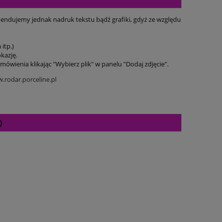
endujemy jednak nadruk tekstu bądź grafiki, gdyż ze względu
itp.)
kazję.
mówienia klikając "Wybierz plik" w panelu "Dodaj zdjęcie".
.rodar.porceline.pl
Cena nie zawiera ewentualnych kosztów
płatności