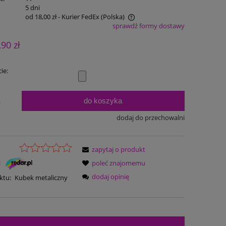
:
5 dni
od 18,00 zł
- Kurier FedEx
(Polska)
sprawdź formy dostawy
Cena nie zawiera ewentualnych kosztów
,90 zł
płatności
ie:
do koszyka
.
dodaj do przechowalni
zapytaj o produkt
:
poleć znajomemu
dodaj opinię
ktu:
Kubek metaliczny