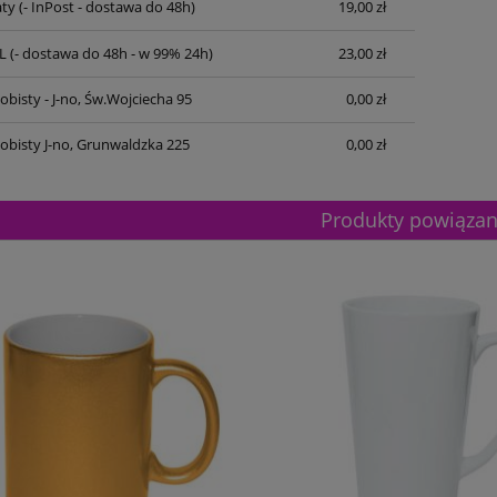
ty
(- InPost - dostawa do 48h)
19,00 zł
L
(- dostawa do 48h - w 99% 24h)
23,00 zł
bisty - J-no, Św.Wojciecha 95
0,00 zł
obisty J-no, Grunwaldzka 225
0,00 zł
Produkty powiąza