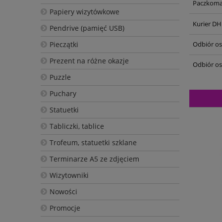
Paczkoma
Papiery wizytówkowe
Kurier DH
Pendrive (pamięć USB)
Pieczątki
Odbiór oso
Prezent na różne okazje
Odbiór os
Puzzle
Puchary
Statuetki
Tabliczki, tablice
Trofeum, statuetki szklane
Terminarze A5 ze zdjęciem
Wizytowniki
Nowości
Promocje