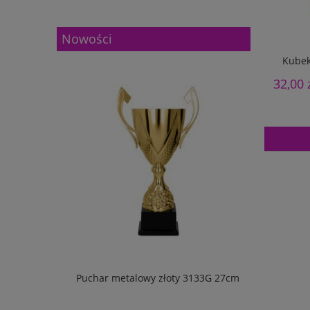
Nowości
Kubek
32,00 
w pudełku
Puchar metalowy złoty 3133G 27cm
Puchar m