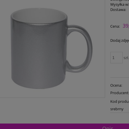
Wysyłka w
Dostawa:
39
Cena:
Dodaj zdjęc
szt
Ocena:
Producent
Kod produ
srebrny
Opis