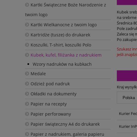
Kartki Świąteczne Boże Narodzenie z
Kubek sreb
twoim logo
na srebrne
Średnica 8
Kartki Wielkanocne z twoim logo
Pole zadru
Zaleca się 
Kartridże (tusze) do drukarek
Po zakupie
Koszulki, T-shirt, koszulki Polo
Szukasz in
jeśli znajd
Kubek, kufel, filiżanka z nadrukiem
Wzory nadruków na kubkach
Medale
Odzież pod nadruk
Kraj wysyłk
Okładki na dokumenty
Papier na recepty
Kurier Fe
Papier perforowany
Papier świąteczny A4 do drukarek
Kurier In
Papier z nadrukiem, galeria papieru