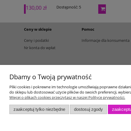
130,00 zł
165,00 zł
Dostępność:
5
Ceny w sklepie
Pomoc
Ceny i podatki
Informacje dla konsumenta
Nr konta do wpłat
Dbamy o Twoją prywatność
Pliki cookies i pokrewne im technologie umożliwiają poprawne działa
do sklepu lub dostosować użycie plików do swoich preferencji, wybiera
Więcej o plikach cookies przeczytasz w naszej Polityce prywatności.
zaakceptuj tylko niezbędne
dostosuj zgody
zaakceptu