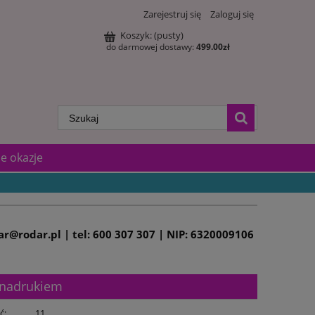
Zarejestruj się
Zaloguj się
Koszyk:
(pusty)
do darmowej dostawy:
499.00
zł
e okazje
dar@rodar.pl | tel: 600 307 307 | NIP: 6320009106
 nadrukiem
ć:
11