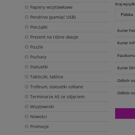
Kraj wysyłk
Papiery wizytówkowe
Pendrive (pamięć USB)
Pieczątki
Kurier Fe
Prezent na różne okazje
Kurier In
Puzzle
Paczkoma
Puchary
Statuetki
Kurier DH
Tabliczki, tablice
Odbiór oso
Trofeum, statuetki szklane
Odbiór os
Terminarze A5 ze zdjęciem
Wizytowniki
Nowości
Promocje