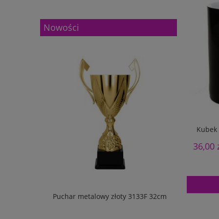
Nowości
Kubek 
36,00 
133G 27cm
Puchar metalowy złoty 3133F 32cm
Puchar m