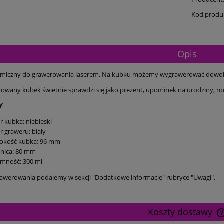
Kod produ
Opis
miczny do grawerowania laserem. Na kubku możemy wygrawerować dowolny t
zowany kubek świetnie sprawdzi się jako prezent, upominek na urodziny, roc
Y
r kubka: niebieski
r graweru: biały
okość kubka: 96 mm
dnica: 80 mm
emność: 300 ml
awerowania podajemy w sekcji "Dodatkowe informacje" rubryce "Uwagi".
Koszty dostawy