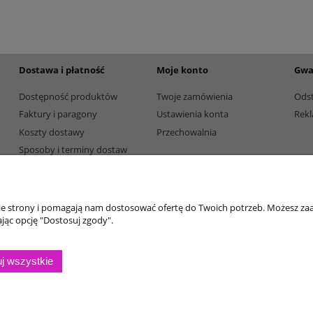
165,00 zł
Dostępność:
5
Dostępność:
5
Dostawa i płatność
Moje konto
Gwa
Dostępność produktów
Twoje zamówienia
Ods
Faktury i paragony
Ustawienia konta
Rekl
Koszty dostawy
Przechowalnia
Sposoby i terminy dostaw
Sposoby płatności
nie strony i pomagają nam dostosować ofertę do Twoich potrzeb. Możesz zaa
jąc opcję "Dostosuj zgody".
j wszystkie