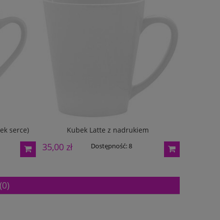
ek serce)
Kubek Latte z nadrukiem
Kubek cer
35,00 zł
25,00 zł
Dostępność:
8
(0)
m
Puchar metalowy złoty 2100D 36,5cm
Poduszka Colop E/20
szybkos