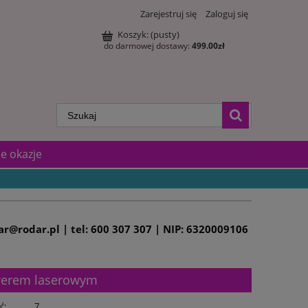
Zarejestruj się
Zaloguj się
Koszyk:
(pusty)
do darmowej dostawy:
499.00
zł
e okazje
dar@rodar.pl | tel: 600 307 307 | NIP: 6320009106
awerem laserowym
ć:
7