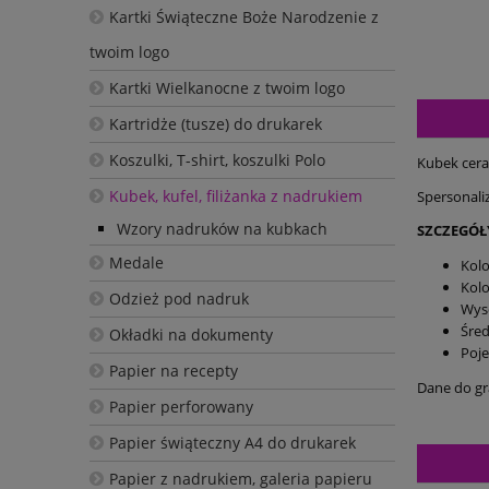
Kartki Świąteczne Boże Narodzenie z
twoim logo
Kartki Wielkanocne z twoim logo
Kartridże (tusze) do drukarek
Koszulki, T-shirt, koszulki Polo
Kubek cera
Kubek, kufel, filiżanka z nadrukiem
Spersonali
Wzory nadruków na kubkach
SZCZEGÓŁ
Medale
Kolo
Kolo
Odzież pod nadruk
Wys
Śre
Okładki na dokumenty
Poj
Papier na recepty
Dane do gr
Papier perforowany
Papier świąteczny A4 do drukarek
Papier z nadrukiem, galeria papieru