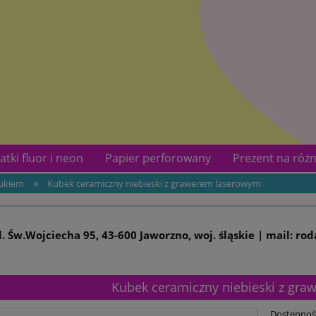
atki fluor i neon
Papier perforowany
Prezent na różn
»
rukiem
Kubek ceramiczny niebieski z grawerem laserowym
kotów
Kontakt
ul. Św.Wojciecha 95, 43-600 Jaworzno, woj. śląskie | mail: ro
Kubek ceramiczny niebieski z gr
Dostępnoś