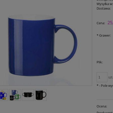
Wysyłka w
Dostawa:
25
Cena:
*
Grawer:
Plik:
szt
*
- Pole w
Ocena:
Producent