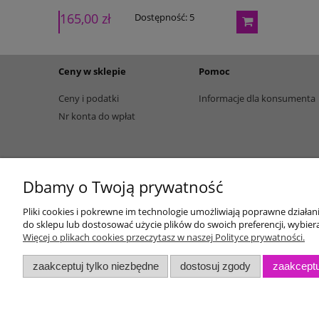
165,00 zł
195,00 zł
Dostępność:
5
Ceny w sklepie
Pomoc
Ceny i podatki
Informacje dla konsumenta
Nr konta do wpłat
Dbamy o Twoją prywatność
Pliki cookies i pokrewne im technologie umożliwiają poprawne działa
do sklepu lub dostosować użycie plików do swoich preferencji, wybiera
Więcej o plikach cookies przeczytasz w naszej Polityce prywatności.
zaakceptuj tylko niezbędne
dostosuj zgody
zaakceptu