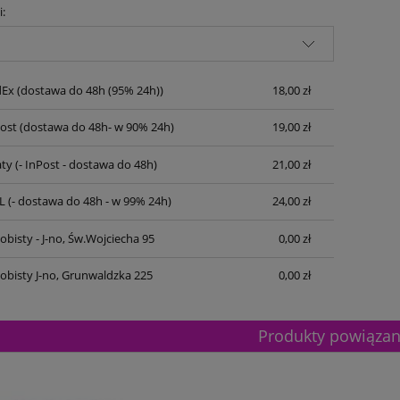
i:
dEx
(dostawa do 48h (95% 24h))
18,00 zł
Post
(dostawa do 48h- w 90% 24h)
19,00 zł
ty
(- InPost - dostawa do 48h)
21,00 zł
L
(- dostawa do 48h - w 99% 24h)
24,00 zł
bisty - J-no, Św.Wojciecha 95
0,00 zł
obisty J-no, Grunwaldzka 225
0,00 zł
Produkty powiąza