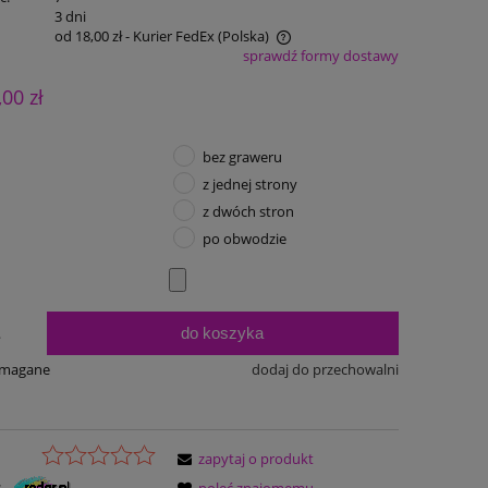
:
3 dni
od 18,00 zł
- Kurier FedEx
(Polska)
sprawdź formy dostawy
Cena nie zawiera ewentualnych kosztów
,00 zł
płatności
bez graweru
z jednej strony
z dwóch stron
po obwodzie
do koszyka
.
ymagane
dodaj do przechowalni
zapytaj o produkt
:
poleć znajomemu