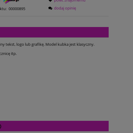
dodaj opinię
ktu:
00000895
ekst, logo lub grafikę. Model kubka jest klasyczny.
znicę itp.