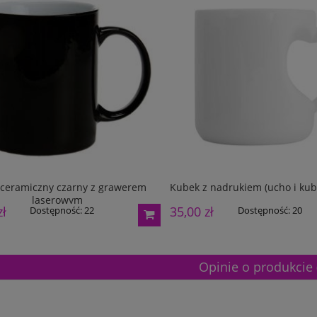
ceramiczny czarny z grawerem
Kubek z nadrukiem (ucho i kub
laserowym
zł
35,00 zł
Dostępność:
22
Dostępność:
20
Opinie o produkcie 
etalowy złoty 3133E 37cm
Puchar metalowy złoty 2100E 32c