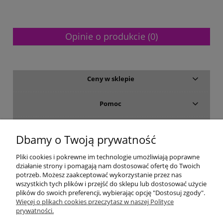
Opinie o produkcie (0)
Ceny w sklepie
Pomoc
Dostawa i płatność
Dbamy o Twoją prywatność
Moje konto
Pliki cookies i pokrewne im technologie umożliwiają poprawne
działanie strony i pomagają nam dostosować ofertę do Twoich
potrzeb. Możesz zaakceptować wykorzystanie przez nas
Gwarancja i zwroty
wszystkich tych plików i przejść do sklepu lub dostosować użycie
plików do swoich preferencji, wybierając opcję "Dostosuj zgody".
Więcej o plikach cookies przeczytasz w naszej Polityce
O firmie
prywatności.