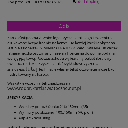
dodaj opinię
Kod produktu:
Kartka W A6 37
Opis
Kartka świąteczna z twoim logo i życzeniami. Logo i życzenia są
drukowane bezpośrednio na kartce. Do każdej kartki dołączona
jest biała koperta C6. MINIMALNA ILOŚĆ ZAMÓWIENIA: 30 kartek.
Istnieje możliwość zmiany haseł na froncie na dowolnie podaną
wersję językową. Podczas zakupu wybieramy pakiet ilościowy i
ewentualnie tekst z życzeniami. Przykładowe życzenia
tutaj
znajdziesz
. Jeśli macie własny tekst oczywiście może być
nadrukowany na kartce.
Wszystkie wzory kartek znajdziesz na:
www.rodar.kartkiswiateczne.net.pl
SPECYFIKACJA:
Wymiary po rozłożeniu: 216x150mm (A5)
Wymiary po złożeniu: 108x150mm (A6 pion)
Papier: kreda 300g
Jeśli potrzebujesz inną ilość kartek niż w pakietach - napisz lub