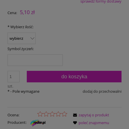
sprawdź formy dostawy
Cena nie zawiera ewentualnych kosztów płatności
5,10 zł
Cena:
*
Wybierz ilość:
Symbol życzeń:
do koszyka
szt.
*
- Pole wymagane
dodaj do przechowalni
Ocena:
zapytaj o produkt
Producent:
poleć znajomemu