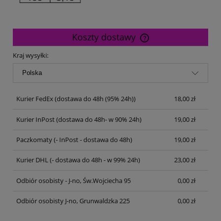
Koszty dostawy
Cena nie zawiera ewentualnych kosztów płatności
Kraj wysyłki:
Kurier FedEx
(dostawa do 48h (95% 24h))
18,00 zł
Kurier InPost
(dostawa do 48h- w 90% 24h)
19,00 zł
Paczkomaty
(- InPost - dostawa do 48h)
19,00 zł
Kurier DHL
(- dostawa do 48h - w 99% 24h)
23,00 zł
Odbiór osobisty - J-no, Św.Wojciecha 95
0,00 zł
Odbiór osobisty J-no, Grunwaldzka 225
0,00 zł