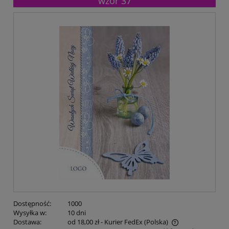
wzór 37
Dostępność:
1000
Wysyłka w:
10 dni
Dostawa:
od 18,00 zł
- Kurier FedEx
(Polska)