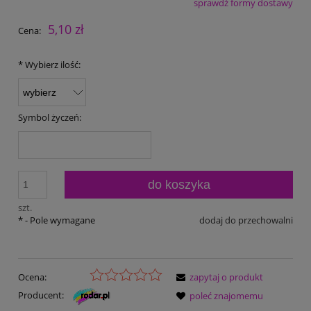
sprawdź formy dostawy
Cena nie zawiera ewentualnych kosztów płatności
5,10 zł
Cena:
*
Wybierz ilość:
Symbol życzeń:
do koszyka
szt.
*
- Pole wymagane
dodaj do przechowalni
Ocena:
zapytaj o produkt
Producent:
poleć znajomemu