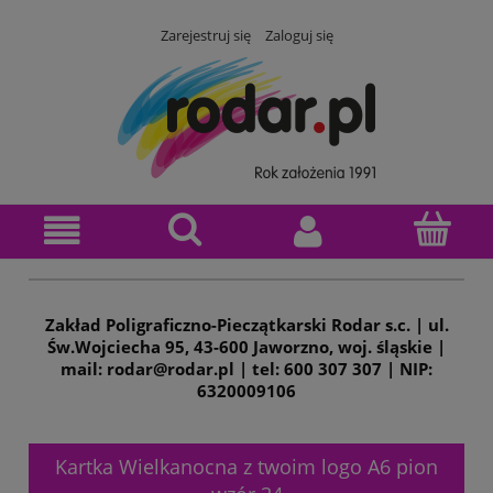
Zarejestruj się
Zaloguj się
Zakład Poligraficzno-Pieczątkarski Rodar s.c. | ul.
Św.Wojciecha 95, 43-600 Jaworzno, woj. śląskie |
mail: rodar@rodar.pl | tel: 600 307 307 | NIP:
6320009106
Kartka Wielkanocna z twoim logo A6 pion