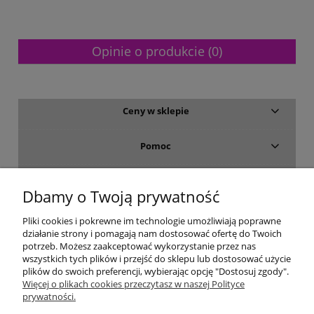
Opinie o produkcie (0)
Ceny w sklepie
Pomoc
Dostawa i płatność
Dbamy o Twoją prywatność
Moje konto
Pliki cookies i pokrewne im technologie umożliwiają poprawne
działanie strony i pomagają nam dostosować ofertę do Twoich
potrzeb. Możesz zaakceptować wykorzystanie przez nas
Gwarancja i zwroty
wszystkich tych plików i przejść do sklepu lub dostosować użycie
plików do swoich preferencji, wybierając opcję "Dostosuj zgody".
Więcej o plikach cookies przeczytasz w naszej Polityce
O firmie
prywatności.