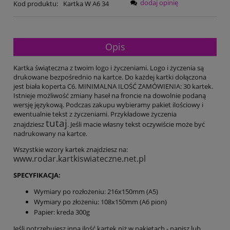
dodaj opinię
Kod produktu:
Kartka W A6 34
Opis
Kartka świąteczna z twoim logo i życzeniami. Logo i życzenia są
drukowane bezpośrednio na kartce. Do każdej kartki dołączona
jest biała koperta C6. MINIMALNA ILOŚĆ ZAMÓWIENIA: 30 kartek.
Istnieje możliwość zmiany haseł na froncie na dowolnie podaną
wersję językową. Podczas zakupu wybieramy pakiet ilościowy i
ewentualnie tekst z życzeniami. Przykładowe życzenia
tutaj
znajdziesz
. Jeśli macie własny tekst oczywiście może być
nadrukowany na kartce.
Wszystkie wzory kartek znajdziesz na:
www.rodar.kartkiswiateczne.net.pl
SPECYFIKACJA:
Wymiary po rozłożeniu: 216x150mm (A5)
Wymiary po złożeniu: 108x150mm (A6 pion)
Papier: kreda 300g
Jeśli potrzebujesz inną ilość kartek niż w pakietach - napisz lub