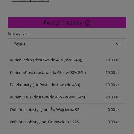
Koszty dostawy
Cena nie zawiera ewentualnych kosztów płatności
Kraj wysyłki:
Kurier FedEx
(dostawa do 48h (95% 24h))
18,00 zł
Kurier InPost
(dostawa do 48h- w 90% 24h)
19,00 zł
Paczkomaty
(- InPost - dostawa do 48h)
19,00 zł
Kurier DHL
(- dostawa do 48h - w 99% 24h)
23,00 zł
Odbiór osobisty - J-no, Św.Wojciecha 95
0,00 zł
Odbiór osobisty J-no, Grunwaldzka 225
0,00 zł