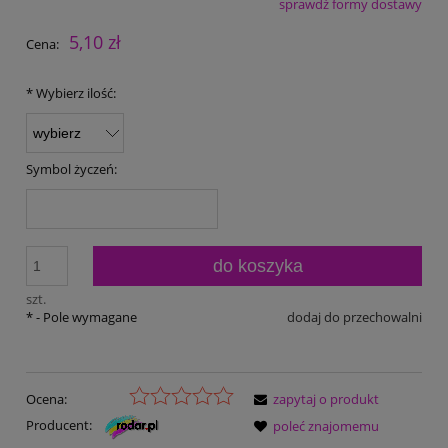
sprawdź formy dostawy
Cena nie zawiera ewentualnych kosztów płatności
5,10 zł
Cena:
*
Wybierz ilość:
Symbol życzeń:
do koszyka
szt.
*
- Pole wymagane
dodaj do przechowalni
Ocena:
zapytaj o produkt
Producent:
poleć znajomemu