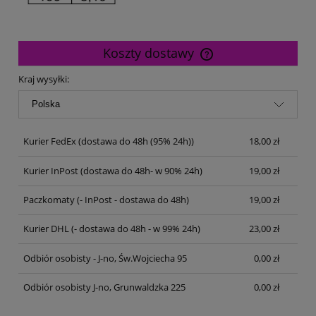
Koszty dostawy
Cena nie zawiera ewentualnych kosztów płatności
Kraj wysyłki:
Kurier FedEx
(dostawa do 48h (95% 24h))
18,00 zł
Kurier InPost
(dostawa do 48h- w 90% 24h)
19,00 zł
Paczkomaty
(- InPost - dostawa do 48h)
19,00 zł
Kurier DHL
(- dostawa do 48h - w 99% 24h)
23,00 zł
Odbiór osobisty - J-no, Św.Wojciecha 95
0,00 zł
Odbiór osobisty J-no, Grunwaldzka 225
0,00 zł