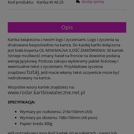
dodaj opinię
Kod produktu:
Kartka W A6 25
Opis
Kartka świąteczna z twoim logo i życzeniami. Logo i życzenia są
drukowane bezpośrednio na kartce. Do każdej kartki dołączona
jest biała koperta C6. MINIMALNA ILOŚĆ ZAMÓWIENIA: 30 kartek.
Istnieje możliwość zmiany haseł na froncie na dowolnie podaną
wersję językową. Podczas zakupu wybieramy pakiet ilościowy i
ewentualnie tekst z życzeniami. Przykładowe życzenia
tutaj
znajdziesz
. Jeśli macie własny tekst oczywiście może być
nadrukowany na kartce.
Wszystkie wzory kartek znajdziesz na:
www.rodar.kartkiswiateczne.net.pl
SPECYFIKACJA:
Wymiary po rozłożeniu: 216x150mm (A5)
Wymiary po złożeniu: 108x150mm (A6 pion)
Papier: kreda 300g
Jeśli potrzebujesz inną ilość kartek niż w pakietach - napisz lub