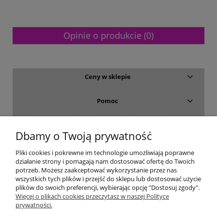
Opinie o produkcie (0)
Ceny w sklepie
Pomoc
Dostawa i płatność
Dbamy o Twoją prywatność
Moje konto
Pliki cookies i pokrewne im technologie umożliwiają poprawne
działanie strony i pomagają nam dostosować ofertę do Twoich
potrzeb. Możesz zaakceptować wykorzystanie przez nas
Gwarancja i zwroty
wszystkich tych plików i przejść do sklepu lub dostosować użycie
plików do swoich preferencji, wybierając opcję "Dostosuj zgody".
Więcej o plikach cookies przeczytasz w naszej Polityce
O firmie
prywatności.