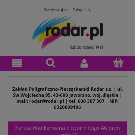
Zarejestruj się
Zaloguj się
Zakład Poligraficzno-Pieczątkarski Rodar s.c. | ul.
Św.Wojciecha 95, 43-600 Jaworzno, woj. śląskie |
mail: rodar@rodar.pl | tel: 600 307 307 | NIP:
6320009106
Kartka Wielkanocna z twoim logo A6 pion