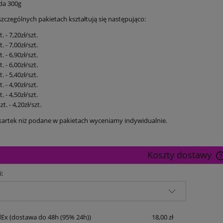
eda 300g
zczególnych pakietach kształtują się następująco:
. - 7,20zł/szt.
. - 7,00zł/szt.
. - 6,90zł/szt.
. - 6,00zł/szt.
. - 5,40zł/szt.
. - 4,90zł/szt.
. - 4,50zł/szt.
t. - 4,20zł/szt.
i kartek niż podane w pakietach wyceniamy indywidualnie.
Koszty dostawy
i:
dEx
(dostawa do 48h (95% 24h))
18,00 zł