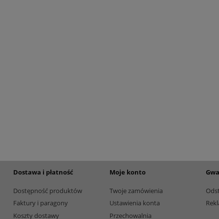
etalowy złoty 3133E 37cm
Puchar metalowy złoty 2100E 32c
165,00 zł
Dostępność:
5
Dostępność:
5
Dostawa i płatność
Moje konto
Gwa
Dostępność produktów
Twoje zamówienia
Ods
Faktury i paragony
Ustawienia konta
Rekl
Koszty dostawy
Przechowalnia