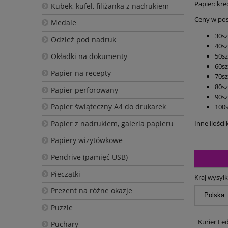
Papier: kr
Kubek, kufel, filiżanka z nadrukiem
Ceny w pos
Medale
30szt
Odzież pod nadruk
40szt
Okładki na dokumenty
50szt
60szt
Papier na recepty
70szt
80szt
Papier perforowany
90szt
Papier świąteczny A4 do drukarek
100sz
Papier z nadrukiem, galeria papieru
Inne ilośc
Papiery wizytówkowe
Pendrive (pamięć USB)
Pieczątki
Kraj wysyłk
Prezent na różne okazje
Puzzle
Kurier Fe
Puchary