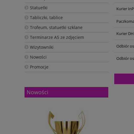
Statuetki
Kurier In
Tabliczki, tablice
Paczkoma
Trofeum, statuetki szklane
Kurier DH
Terminarze A5 ze zdjęciem
Odbiór oso
Wizytowniki
Nowości
Odbiór os
Promocje
Nowości