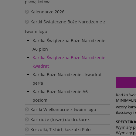
psów, kotów
Kalendarze 2026
Kartki Świąteczne Boże Narodzenie z
twoim logo
Kartka Świąteczna Boże Narodzenie
A6 pion
Kartka Świąteczna Boże Narodzenie
kwadrat
Kartka Boże Narodzenie - kwadrat
perła
Kartka Boże Narodzenie A6
Kartka świą
poziom
MINIMALNA 
wzory karte
Kartki Wielkanocne z twoim logo
ilościowy i
Kartridże (tusze) do drukarek
SPECYFIKA
Wymiary p
Koszulki, T-shirt, koszulki Polo
Wymiary p