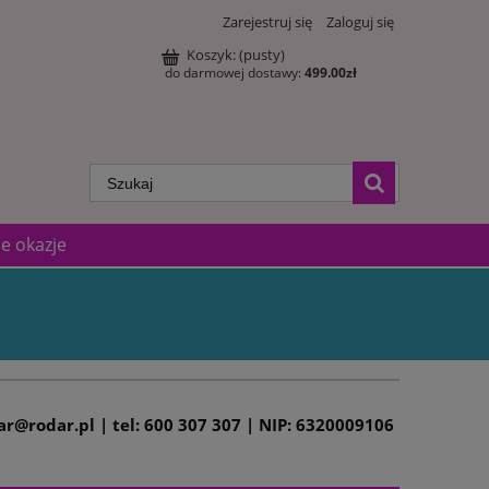
Zarejestruj się
Zaloguj się
Koszyk:
(pusty)
do darmowej dostawy:
499.00
zł
e okazje
dar@rodar.pl | tel: 600 307 307 | NIP: 6320009106