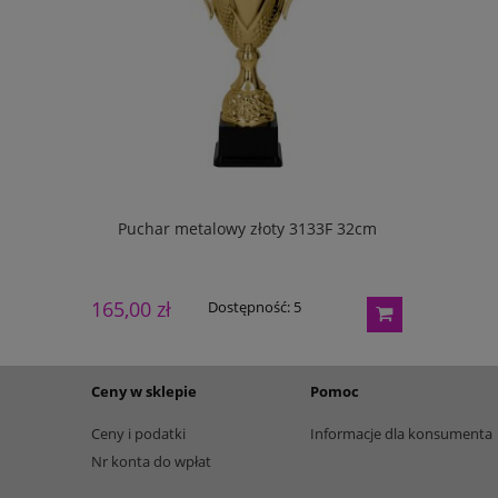
133G 27cm
Puchar metalowy złoty 3133F 32cm
Puchar m
165,00 zł
195,00 zł
Dostępność:
5
Ceny w sklepie
Pomoc
Ceny i podatki
Informacje dla konsumenta
Nr konta do wpłat