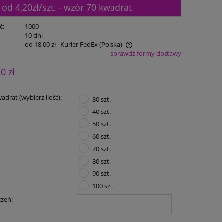
d 4,20zł/szt. - wzór 70 kwadrat
ć:
1000
:
10 dni
od 18,00 zł
- Kurier FedEx
(Polska)
sprawdź formy dostawy
Cena nie zawiera ewentualnych kosztów
20 zł
płatności
adrat (wybierz ilość):
30 szt.
40 szt.
50 szt.
60 szt.
70 szt.
80 szt.
90 szt.
100 szt.
czeń: