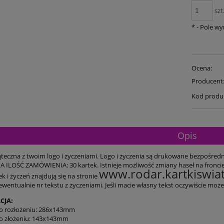
szt
*
- Pole w
Ocena:
Producent
Kod produ
Opis
teczna z twoim logo i życzeniami. Logo i życzenia są drukowane bezpośrednio
ILOŚĆ ZAMÓWIENIA: 30 kartek. Istnieje możliwość zmiany haseł na fronci
www.rodar.kartkiswiat
k i życzeń znajdują się na stronie
 ewentualnie nr tekstu z życzeniami. Jeśli macie własny tekst oczywiście mo
CJA:
o rozłożeniu: 286x143mm
o złożeniu: 143x143mm