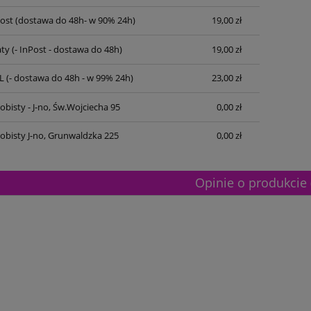
Post
(dostawa do 48h- w 90% 24h)
19,00 zł
ty
(- InPost - dostawa do 48h)
19,00 zł
L
(- dostawa do 48h - w 99% 24h)
23,00 zł
bisty - J-no, Św.Wojciecha 95
0,00 zł
obisty J-no, Grunwaldzka 225
0,00 zł
Opinie o produkcie 