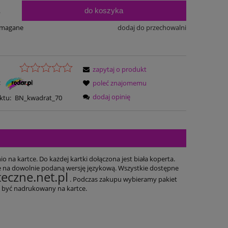
do koszyka
.
ymagane
dodaj do przechowalni
zapytaj o produkt
:
poleć znajomemu
dodaj opinię
ktu:
BN_kwadrat_70
 na kartce. Do każdej kartki dołączona jest biała koperta.
e na dowolnie podaną wersję językową. Wszystkie dostępne
eczne.net.pl
. Podczas zakupu wybieramy pakiet
że być nadrukowany na kartce.