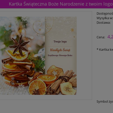
Kartka Świąteczna Boże Narodzenie z twoim logo o
Dostępnoś
Wysyłka w
Dostawa:
4,
Cena:
*
Kartka kw
Symbol ży