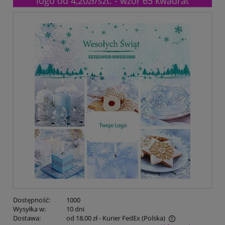
logo od 4,20zł/szt. - wzór 65 kwadrat
Dostępność:
1000
Wysyłka w:
10 dni
Dostawa:
od 18,00 zł
- Kurier FedEx
(Polska)