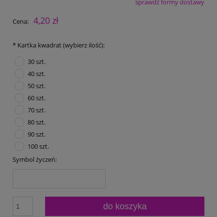
sprawdź formy dostawy
Cena nie zawiera ewentualnych kosztów płatności
4,20 zł
Cena:
*
Kartka kwadrat (wybierz ilość):
30 szt.
40 szt.
50 szt.
60 szt.
70 szt.
80 szt.
90 szt.
100 szt.
Symbol życzeń:
do koszyka