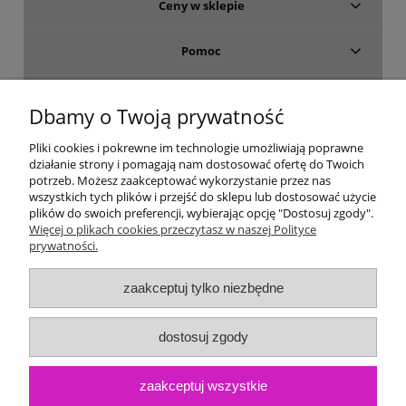
Ceny w sklepie
Pomoc
Dostawa i płatność
Dbamy o Twoją prywatność
Moje konto
Pliki cookies i pokrewne im technologie umożliwiają poprawne
działanie strony i pomagają nam dostosować ofertę do Twoich
potrzeb. Możesz zaakceptować wykorzystanie przez nas
Gwarancja i zwroty
wszystkich tych plików i przejść do sklepu lub dostosować użycie
plików do swoich preferencji, wybierając opcję "Dostosuj zgody".
Więcej o plikach cookies przeczytasz w naszej Polityce
O firmie
prywatności.
zaakceptuj tylko niezbędne
dostosuj zgody
zaakceptuj wszystkie