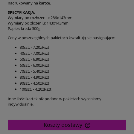
nadrukowany na kartce.
SPECYFIKACJA:
Wymiary po rozłożeniu: 286x143mm
Wymiary po złożeniu: 143x143mm
Papier: kreda 300g
Ceny w poszczególnych pakietach kształtują się następująco:
30szt. - 7,20zł/szt.
40szt. - 7,00zł/szt.
50szt. - 6,90zł/szt.
60szt. - 6,00zł/szt.
70szt. - 5,40zł/szt.
80szt. - 4,90zł/szt.
90szt. - 4,50zł/szt.
100szt. - 4,20zł/szt.
Inne ilości kartek niż podane w pakietach wyceniamy
indywidualnie.
Koszty dostawy
Cena nie zawiera ewentualnych kosztów płatności