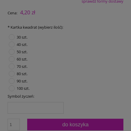
sprawdź formy dostawy
Cena nie zawiera ewentualnych kosztów płatności
4,20 zł
Cena:
*
Kartka kwadrat (wybierz ilość):
30 szt.
40 szt.
50 szt.
60 szt.
70 szt.
80 szt.
90 szt.
100 szt.
Symbol życzeń:
do koszyka