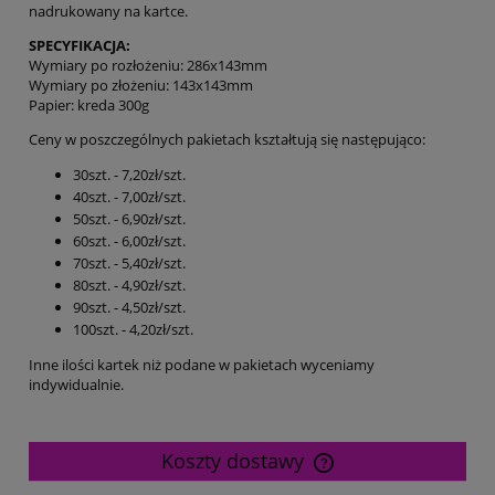
nadrukowany na kartce.
SPECYFIKACJA:
Wymiary po rozłożeniu: 286x143mm
Wymiary po złożeniu: 143x143mm
Papier: kreda 300g
Ceny w poszczególnych pakietach kształtują się następująco:
30szt. - 7,20zł/szt.
40szt. - 7,00zł/szt.
50szt. - 6,90zł/szt.
60szt. - 6,00zł/szt.
70szt. - 5,40zł/szt.
80szt. - 4,90zł/szt.
90szt. - 4,50zł/szt.
100szt. - 4,20zł/szt.
Inne ilości kartek niż podane w pakietach wyceniamy
indywidualnie.
Koszty dostawy
Cena nie zawiera ewentualnych kosztów płatności