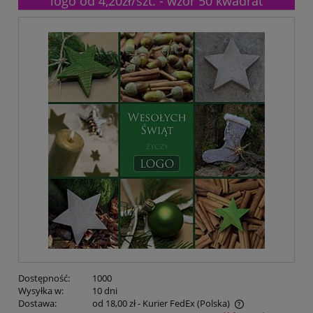
logo od 4,20zł/szt. - wzór 50 kwadrat
Dostępność:
1000
Wysyłka w:
10 dni
Dostawa:
od 18,00 zł
- Kurier FedEx
(Polska)