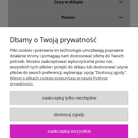
Ceny w sklepie
Pomoc
Dostawa i płatność
Dbamy o Twoją prywatność
Moje konto
Pliki cookies i pokrewne im technologie umożliwiają poprawne
działanie strony i pomagają nam dostosować ofertę do Twoich
potrzeb. Możesz zaakceptować wykorzystanie przez nas
Gwarancja i zwroty
wszystkich tych plików i przejść do sklepu lub dostosować użycie
plików do swoich preferencji, wybierając opcję "Dostosuj zgody".
Więcej o plikach cookies przeczytasz w naszej Polityce
O firmie
prywatności.
zaakceptuj tylko niezbędne
dostosuj zgody
zaakceptuj wszystkie