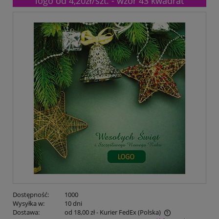
logo od 4,20zł/szt. - wzór 43 kwadrat
Dostępność:
1000
Wysyłka w:
10 dni
Dostawa:
od 18,00 zł
- Kurier FedEx
(Polska)