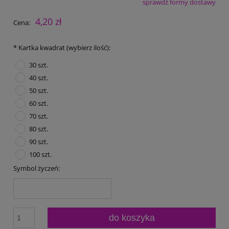
sprawdź formy dostawy
Cena nie zawiera ewentualnych kosztów płatności
4,20 zł
Cena:
*
Kartka kwadrat (wybierz ilość):
30 szt.
40 szt.
50 szt.
60 szt.
70 szt.
80 szt.
90 szt.
100 szt.
Symbol życzeń:
do koszyka