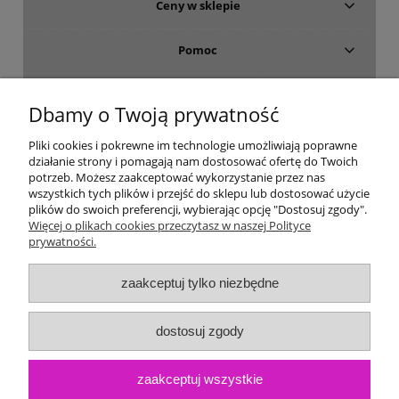
Ceny w sklepie
Pomoc
Dostawa i płatność
Dbamy o Twoją prywatność
Moje konto
Pliki cookies i pokrewne im technologie umożliwiają poprawne
działanie strony i pomagają nam dostosować ofertę do Twoich
potrzeb. Możesz zaakceptować wykorzystanie przez nas
Gwarancja i zwroty
wszystkich tych plików i przejść do sklepu lub dostosować użycie
plików do swoich preferencji, wybierając opcję "Dostosuj zgody".
Więcej o plikach cookies przeczytasz w naszej Polityce
O firmie
prywatności.
zaakceptuj tylko niezbędne
dostosuj zgody
zaakceptuj wszystkie