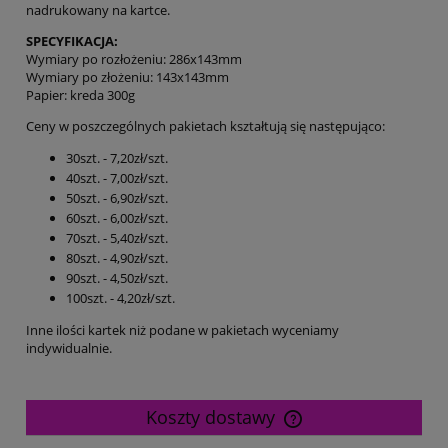
nadrukowany na kartce.
SPECYFIKACJA:
Wymiary po rozłożeniu: 286x143mm
Wymiary po złożeniu: 143x143mm
Papier: kreda 300g
Ceny w poszczególnych pakietach kształtują się następująco:
30szt. - 7,20zł/szt.
40szt. - 7,00zł/szt.
50szt. - 6,90zł/szt.
60szt. - 6,00zł/szt.
70szt. - 5,40zł/szt.
80szt. - 4,90zł/szt.
90szt. - 4,50zł/szt.
100szt. - 4,20zł/szt.
Inne ilości kartek niż podane w pakietach wyceniamy
indywidualnie.
Koszty dostawy
Cena nie zawiera ewentualnych kosztów płatności