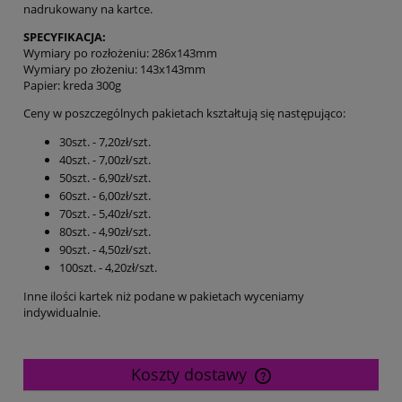
nadrukowany na kartce.
SPECYFIKACJA:
Wymiary po rozłożeniu: 286x143mm
Wymiary po złożeniu: 143x143mm
Papier: kreda 300g
Ceny w poszczególnych pakietach kształtują się następująco:
30szt. - 7,20zł/szt.
40szt. - 7,00zł/szt.
50szt. - 6,90zł/szt.
60szt. - 6,00zł/szt.
70szt. - 5,40zł/szt.
80szt. - 4,90zł/szt.
90szt. - 4,50zł/szt.
100szt. - 4,20zł/szt.
Inne ilości kartek niż podane w pakietach wyceniamy
indywidualnie.
Koszty dostawy
Cena nie zawiera ewentualnych kosztów płatności