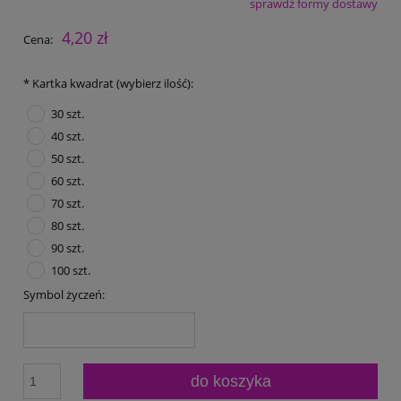
sprawdź formy dostawy
Cena nie zawiera ewentualnych kosztów płatności
4,20 zł
Cena:
*
Kartka kwadrat (wybierz ilość):
30 szt.
40 szt.
50 szt.
60 szt.
70 szt.
80 szt.
90 szt.
100 szt.
Symbol życzeń:
do koszyka