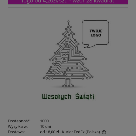
logo od 4,20zł/szt. - wzór 28 kwadrat
Dostępność:
1000
Wysyłka w:
10 dni
Dostawa:
od 18,00 zł
- Kurier FedEx
(Polska)