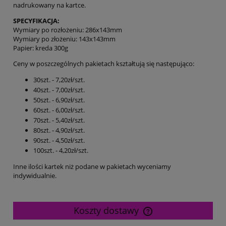
nadrukowany na kartce.
SPECYFIKACJA:
Wymiary po rozłożeniu: 286x143mm
Wymiary po złożeniu: 143x143mm
Papier: kreda 300g
Ceny w poszczególnych pakietach kształtują się następująco:
30szt. - 7,20zł/szt.
40szt. - 7,00zł/szt.
50szt. - 6,90zł/szt.
60szt. - 6,00zł/szt.
70szt. - 5,40zł/szt.
80szt. - 4,90zł/szt.
90szt. - 4,50zł/szt.
100szt. - 4,20zł/szt.
Inne ilości kartek niż podane w pakietach wyceniamy
indywidualnie.
Koszty dostawy
Cena nie zawiera ewentualnych kosztów płatności