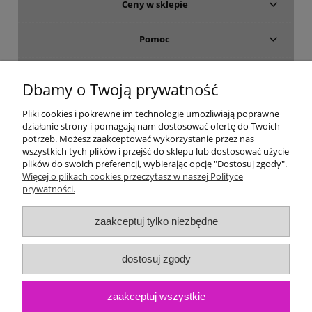
Ceny w sklepie
Pomoc
Dostawa i płatność
Dbamy o Twoją prywatność
Moje konto
Pliki cookies i pokrewne im technologie umożliwiają poprawne
działanie strony i pomagają nam dostosować ofertę do Twoich
potrzeb. Możesz zaakceptować wykorzystanie przez nas
Gwarancja i zwroty
wszystkich tych plików i przejść do sklepu lub dostosować użycie
plików do swoich preferencji, wybierając opcję "Dostosuj zgody".
Więcej o plikach cookies przeczytasz w naszej Polityce
O firmie
prywatności.
zaakceptuj tylko niezbędne
dostosuj zgody
zaakceptuj wszystkie