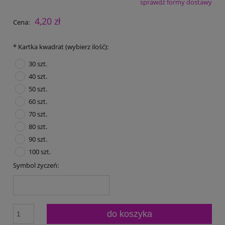
sprawdź formy dostawy
Cena nie zawiera ewentualnych kosztów płatności
4,20 zł
Cena:
*
Kartka kwadrat (wybierz ilość):
30 szt.
40 szt.
50 szt.
60 szt.
70 szt.
80 szt.
90 szt.
100 szt.
Symbol życzeń:
do koszyka