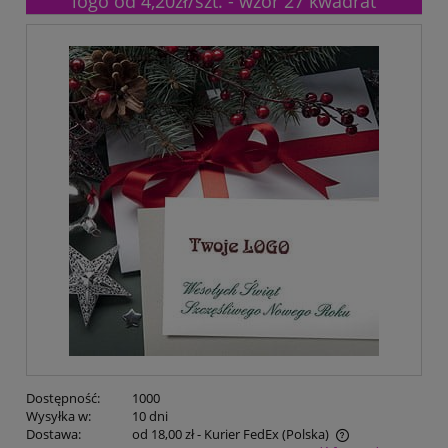
logo od 4,20zł/szt. - wzór 27 kwadrat
Dostępność:
1000
Wysyłka w:
10 dni
Dostawa:
od 18,00 zł
- Kurier FedEx
(Polska)