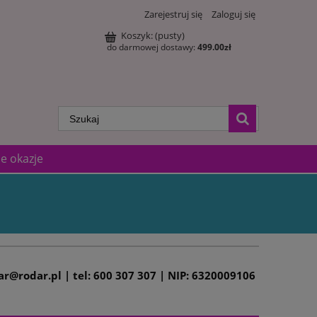
Zarejestruj się
Zaloguj się
Koszyk:
(pusty)
do darmowej dostawy:
499.00
zł
e okazje
dar@rodar.pl | tel: 600 307 307 | NIP: 6320009106