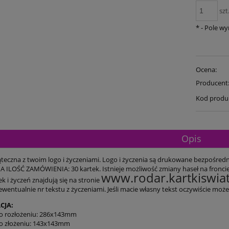
szt
*
- Pole w
Ocena:
Producent
Kod produ
Opis
teczna z twoim logo i życzeniami. Logo i życzenia są drukowane bezpośrednio
ILOŚĆ ZAMÓWIENIA: 30 kartek. Istnieje możliwość zmiany haseł na fronci
www.rodar.kartkiswiat
k i życzeń znajdują się na stronie
 ewentualnie nr tekstu z życzeniami. Jeśli macie własny tekst oczywiście mo
CJA:
o rozłożeniu: 286x143mm
o złożeniu: 143x143mm