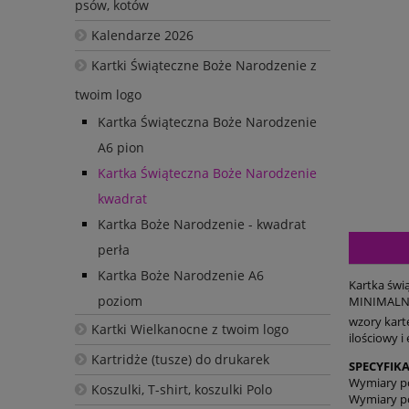
psów, kotów
Kalendarze 2026
Kartki Świąteczne Boże Narodzenie z
twoim logo
Kartka Świąteczna Boże Narodzenie
A6 pion
Kartka Świąteczna Boże Narodzenie
kwadrat
Kartka Boże Narodzenie - kwadrat
perła
Kartka Boże Narodzenie A6
Kartka świą
poziom
MINIMALNA 
wzory karte
Kartki Wielkanocne z twoim logo
ilościowy i
Kartridże (tusze) do drukarek
SPECYFIKA
Wymiary p
Koszulki, T-shirt, koszulki Polo
Wymiary p