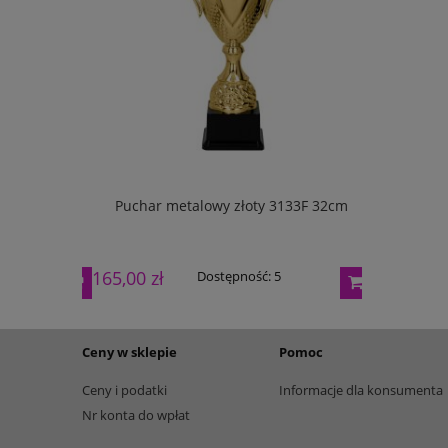
133G 27cm
Puchar metalowy złoty 3133F 32cm
Puchar m
165,00 zł
195,00 zł
Dostępność:
5
Ceny w sklepie
Pomoc
Ceny i podatki
Informacje dla konsumenta
Nr konta do wpłat