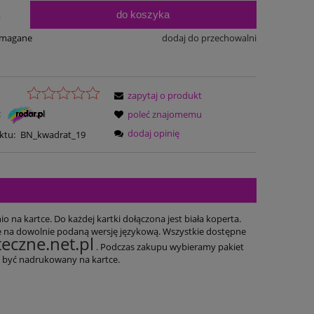
do koszyka
.
ymagane
dodaj do przechowalni
zapytaj o produkt
:
poleć znajomemu
dodaj opinię
ktu:
BN_kwadrat_19
 na kartce. Do każdej kartki dołączona jest biała koperta.
e na dowolnie podaną wersję językową. Wszystkie dostępne
eczne.net.pl
. Podczas zakupu wybieramy pakiet
że być nadrukowany na kartce.