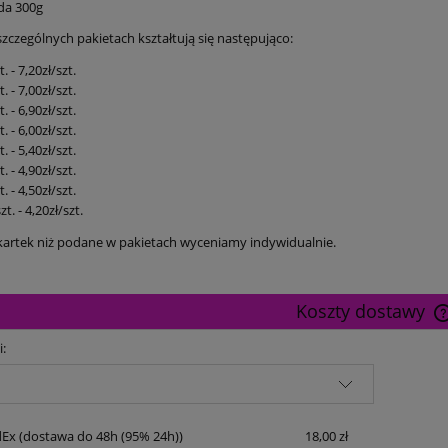
eda 300g
zczególnych pakietach kształtują się następująco:
. - 7,20zł/szt.
. - 7,00zł/szt.
. - 6,90zł/szt.
. - 6,00zł/szt.
. - 5,40zł/szt.
. - 4,90zł/szt.
. - 4,50zł/szt.
t. - 4,20zł/szt.
i kartek niż podane w pakietach wyceniamy indywidualnie.
Koszty dostawy
i:
dEx
(dostawa do 48h (95% 24h))
18,00 zł