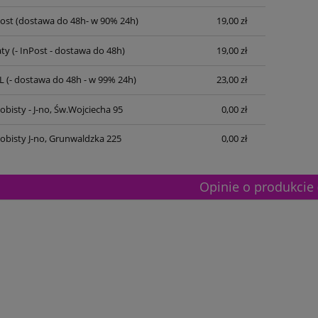
Post
(dostawa do 48h- w 90% 24h)
19,00 zł
ty
(- InPost - dostawa do 48h)
19,00 zł
L
(- dostawa do 48h - w 99% 24h)
23,00 zł
bisty - J-no, Św.Wojciecha 95
0,00 zł
obisty J-no, Grunwaldzka 225
0,00 zł
Opinie o produkcie 