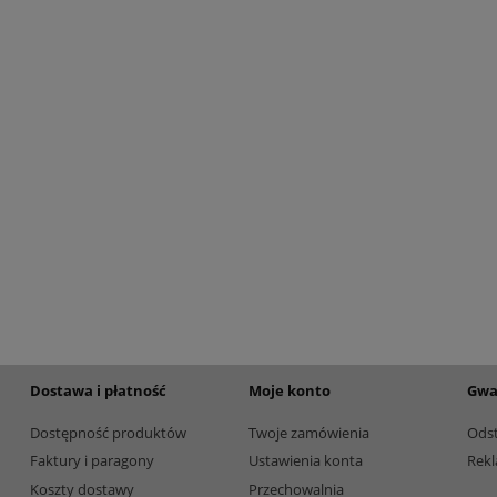
etalowy złoty 3133E 37cm
Puchar metalowy złoty 2100E 32c
165,00 zł
Dostępność:
5
Dostępność:
5
Dostawa i płatność
Moje konto
Gwa
Dostępność produktów
Twoje zamówienia
Ods
Faktury i paragony
Ustawienia konta
Rekl
Koszty dostawy
Przechowalnia