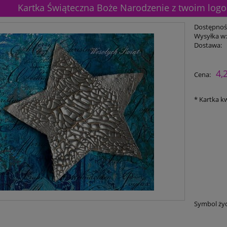
Kartka Świąteczna Boże Narodzenie z twoim logo o
Dostępnoś
Wysyłka w
Dostawa:
4,
Cena:
*
Kartka kw
Symbol ży