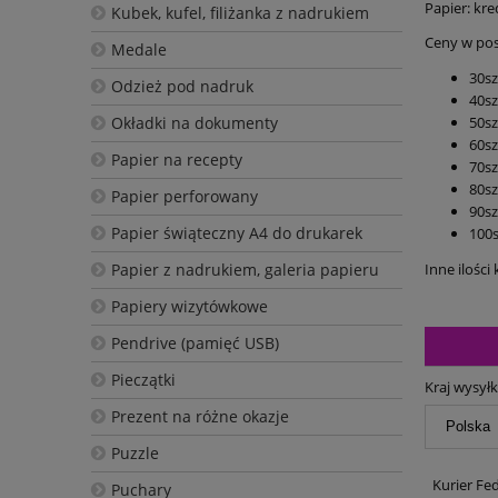
Papier: kr
Kubek, kufel, filiżanka z nadrukiem
Ceny w pos
Medale
30szt
Odzież pod nadruk
40szt
Okładki na dokumenty
50szt
60szt
Papier na recepty
70szt
80szt
Papier perforowany
90szt
Papier świąteczny A4 do drukarek
100sz
Papier z nadrukiem, galeria papieru
Inne ilośc
Papiery wizytówkowe
Pendrive (pamięć USB)
Pieczątki
Kraj wysyłk
Prezent na różne okazje
Puzzle
Kurier Fe
Puchary