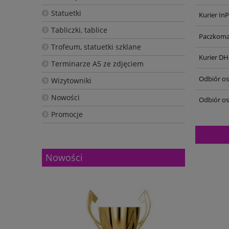
Statuetki
Kurier In
Tabliczki, tablice
Paczkoma
Trofeum, statuetki szklane
Kurier DH
Terminarze A5 ze zdjęciem
Odbiór oso
Wizytowniki
Nowości
Odbiór os
Promocje
Nowości