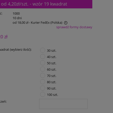
d 4,20zł/szt. - wzór 19 kwadrat
ć:
1000
:
10 dni
od 18,00 zł
- Kurier FedEx
(Polska)
sprawdź formy dostawy
Cena nie zawiera ewentualnych kosztów
20 zł
płatności
adrat (wybierz ilość):
30 szt.
40 szt.
50 szt.
60 szt.
70 szt.
80 szt.
90 szt.
100 szt.
czeń: