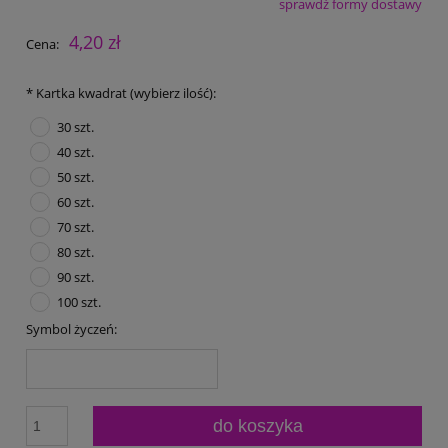
sprawdź formy dostawy
Cena nie zawiera ewentualnych kosztów płatności
4,20 zł
Cena:
*
Kartka kwadrat (wybierz ilość):
30 szt.
40 szt.
50 szt.
60 szt.
70 szt.
80 szt.
90 szt.
100 szt.
Symbol życzeń:
do koszyka