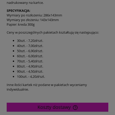
nadrukowany na kartce.
SPECYFIKACJA:
Wymiary po rozłożeniu: 286x143mm
Wymiary po złożeniu: 143x143mm
Papier: kreda 300g
Ceny w poszczególnych pakietach kształtują się następująco:
30szt. - 7,20zł/szt.
40szt. - 7,00zł/szt.
50szt. - 6,90zł/szt.
60szt. - 6,00zł/szt.
70szt. - 5,40zł/szt.
80szt. - 4,90zł/szt.
90szt. - 4,50zł/szt.
100szt. - 4,20zł/szt.
Inne ilości kartek niż podane w pakietach wyceniamy
indywidualnie.
Koszty dostawy
Cena nie zawiera ewentualnych kosztów płatności