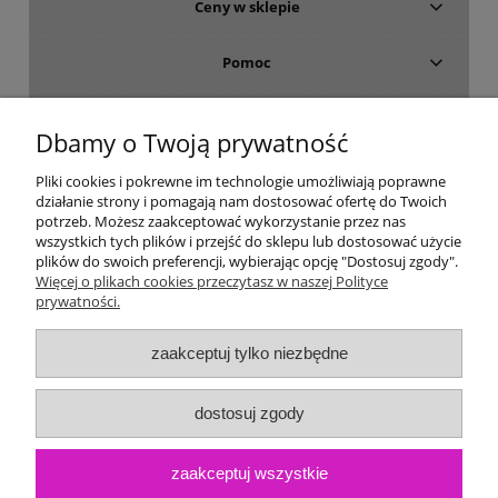
Ceny w sklepie
Pomoc
Dostawa i płatność
Dbamy o Twoją prywatność
Moje konto
Pliki cookies i pokrewne im technologie umożliwiają poprawne
działanie strony i pomagają nam dostosować ofertę do Twoich
potrzeb. Możesz zaakceptować wykorzystanie przez nas
Gwarancja i zwroty
wszystkich tych plików i przejść do sklepu lub dostosować użycie
plików do swoich preferencji, wybierając opcję "Dostosuj zgody".
Więcej o plikach cookies przeczytasz w naszej Polityce
O firmie
prywatności.
zaakceptuj tylko niezbędne
dostosuj zgody
zaakceptuj wszystkie