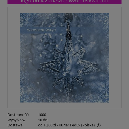
logo od 4,20zł/szt. - wzór 18 kwadrat
Dostępność:
1000
Wysyłka w:
10 dni
Dostawa:
od 18,00 zł
- Kurier FedEx
(Polska)