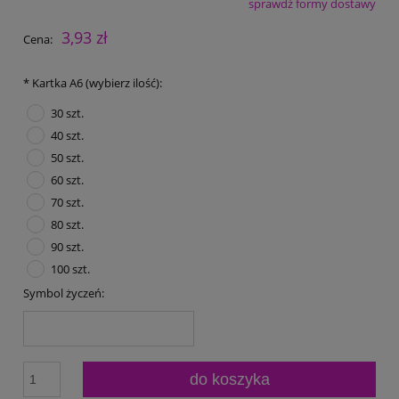
sprawdź formy dostawy
Cena nie zawiera ewentualnych kosztów płatności
3,93 zł
Cena:
*
Kartka A6 (wybierz ilość):
30 szt.
40 szt.
50 szt.
60 szt.
70 szt.
80 szt.
90 szt.
100 szt.
Symbol życzeń:
do koszyka