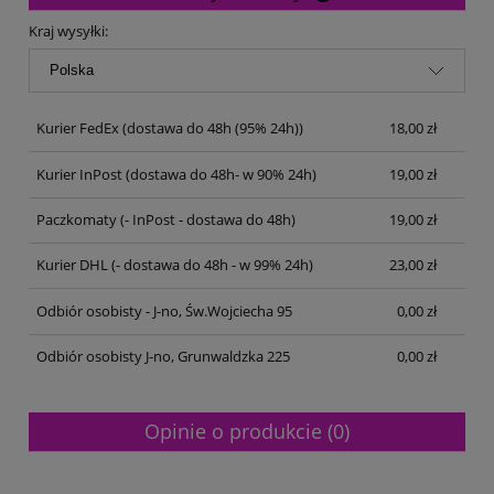
Cena nie zawiera ewentualnych kosztów płatności
Kraj wysyłki:
Kurier FedEx
(dostawa do 48h (95% 24h))
18,00 zł
Kurier InPost
(dostawa do 48h- w 90% 24h)
19,00 zł
Paczkomaty
(- InPost - dostawa do 48h)
19,00 zł
Kurier DHL
(- dostawa do 48h - w 99% 24h)
23,00 zł
Odbiór osobisty - J-no, Św.Wojciecha 95
0,00 zł
Odbiór osobisty J-no, Grunwaldzka 225
0,00 zł
Opinie o produkcie (0)