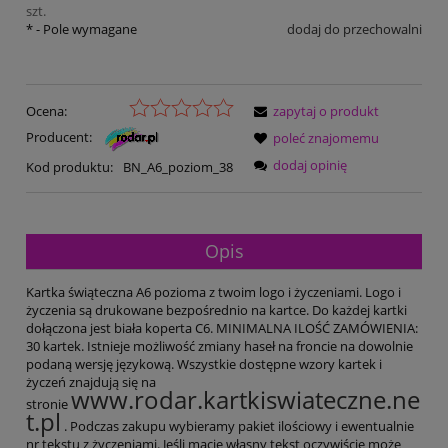
szt.
*
- Pole wymagane
dodaj do przechowalni
Ocena:
zapytaj o produkt
Producent:
poleć znajomemu
dodaj opinię
Kod produktu:
BN_A6_poziom_38
Opis
Kartka świąteczna A6 pozioma z twoim logo i życzeniami. Logo i
życzenia są drukowane bezpośrednio na kartce. Do każdej kartki
dołączona jest biała koperta C6. MINIMALNA ILOŚĆ ZAMÓWIENIA:
30 kartek. Istnieje możliwość zmiany haseł na froncie na dowolnie
podaną wersję językową. Wszystkie dostępne wzory kartek i
życzeń znajdują się na
www.rodar.kartkiswiateczne.ne
stronie
t.pl
. Podczas zakupu wybieramy pakiet ilościowy i ewentualnie
nr tekstu z życzeniami. Jeśli macie własny tekst oczywiście może