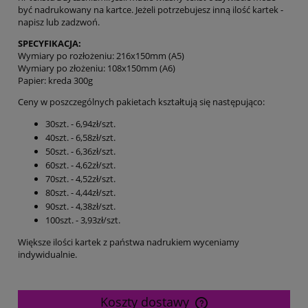
być nadrukowany na kartce. Jeżeli potrzebujesz inną ilość kartek -
napisz lub zadzwoń.
SPECYFIKACJA:
Wymiary po rozłożeniu: 216x150mm (A5)
Wymiary po złożeniu: 108x150mm (A6)
Papier: kreda 300g
Ceny w poszczególnych pakietach kształtują się następująco:
30szt. - 6,94zł/szt.
40szt. - 6,58zł/szt.
50szt. - 6,36zł/szt.
60szt. - 4,62zł/szt.
70szt. - 4,52zł/szt.
80szt. - 4,44zł/szt.
90szt. - 4,38zł/szt.
100szt. - 3,93zł/szt.
Większe ilości kartek z państwa nadrukiem wyceniamy
indywidualnie.
Koszty dostawy