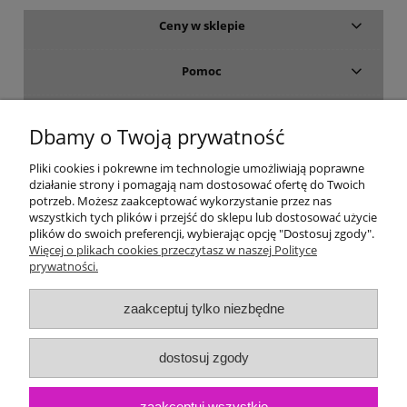
Ceny w sklepie
Pomoc
Dostawa i płatność
Dbamy o Twoją prywatność
Moje konto
Pliki cookies i pokrewne im technologie umożliwiają poprawne
działanie strony i pomagają nam dostosować ofertę do Twoich
potrzeb. Możesz zaakceptować wykorzystanie przez nas
Gwarancja i zwroty
wszystkich tych plików i przejść do sklepu lub dostosować użycie
plików do swoich preferencji, wybierając opcję "Dostosuj zgody".
Więcej o plikach cookies przeczytasz w naszej Polityce
O firmie
prywatności.
zaakceptuj tylko niezbędne
dostosuj zgody
zaakceptuj wszystkie