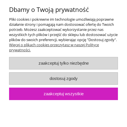
Dostawa i płatność
Dbamy o Twoją prywatność
Moje konto
Pliki cookies i pokrewne im technologie umożliwiają poprawne
działanie strony i pomagają nam dostosować ofertę do Twoich
potrzeb. Możesz zaakceptować wykorzystanie przez nas
Gwarancja i zwroty
wszystkich tych plików i przejść do sklepu lub dostosować użycie
plików do swoich preferencji, wybierając opcję "Dostosuj zgody".
Więcej o plikach cookies przeczytasz w naszej Polityce
O firmie
prywatności.
zaakceptuj tylko niezbędne
dostosuj zgody
zaakceptuj wszystkie
pokaż pełną wersję strony
Sklep internetowy Shoper.pl