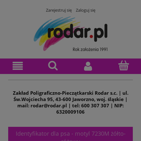
Zarejestruj się
Zaloguj się
Zakład Poligraficzno-Pieczątkarski Rodar s.c. | ul.
Św.Wojciecha 95, 43-600 Jaworzno, woj. śląskie |
mail: rodar@rodar.pl | tel: 600 307 307 | NIP:
6320009106
Identyfikator dla psa - motyl 7230M żółto-