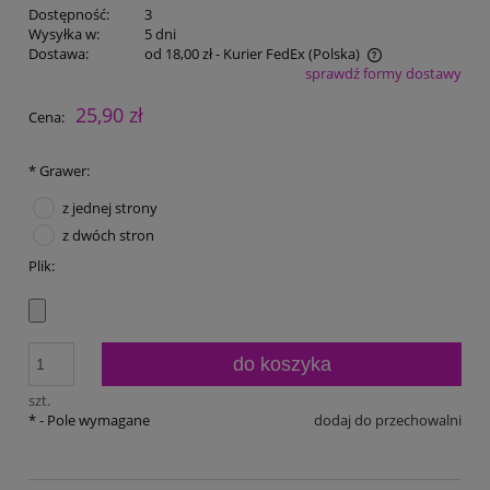
Dostępność:
3
Wysyłka w:
5 dni
Dostawa:
od 18,00 zł
- Kurier FedEx
(Polska)
sprawdź formy dostawy
Cena nie zawiera ewentualnych kosztów płatności
25,90 zł
Cena:
*
Grawer:
z jednej strony
z dwóch stron
Plik:
do koszyka
szt.
*
- Pole wymagane
dodaj do przechowalni