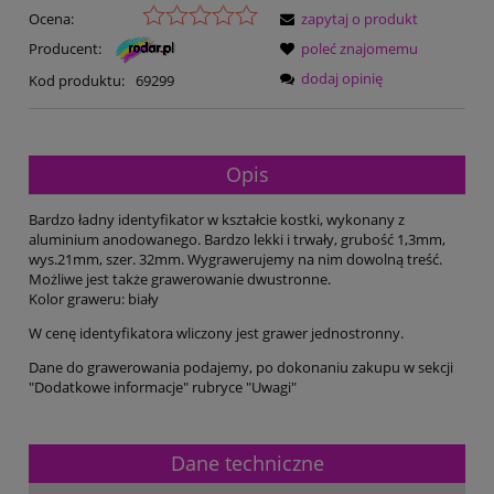
Ocena:
zapytaj o produkt
Producent:
poleć znajomemu
dodaj opinię
Kod produktu:
69299
Opis
Bardzo ładny identyfikator w kształcie kostki, wykonany z
aluminium anodowanego. Bardzo lekki i trwały, grubość 1,3mm,
wys.21mm, szer. 32mm. Wygrawerujemy na nim dowolną treść.
Możliwe jest także grawerowanie dwustronne.
Kolor graweru: biały
W cenę identyfikatora wliczony jest grawer jednostronny.
Dane do grawerowania podajemy, po dokonaniu zakupu w sekcji
"Dodatkowe informacje" rubryce "Uwagi"
Dane techniczne