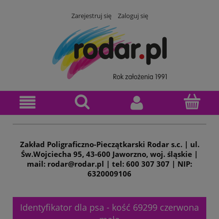
Zarejestruj się
Zaloguj się
Zakład Poligraficzno-Pieczątkarski Rodar s.c. | ul.
Św.Wojciecha 95, 43-600 Jaworzno, woj. śląskie |
mail: rodar@rodar.pl | tel: 600 307 307 | NIP:
6320009106
Identyfikator dla psa - kość 69299 czerwona