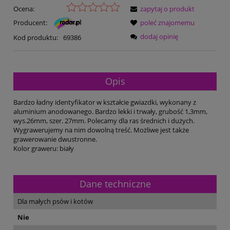
Ocena:
zapytaj o produkt
Producent:
poleć znajomemu
dodaj opinię
Kod produktu:
69386
Opis
Bardzo ładny identyfikator w kształcie gwiazdki, wykonany z
aluminium anodowanego. Bardzo lekki i trwały, grubość 1,3mm,
wys.26mm, szer. 27mm. Polecamy dla ras średnich i dużych.
Wygrawerujemy na nim dowolną treść. Możliwe jest także
grawerowanie dwustronne.
Kolor graweru: biały
Dane techniczne
Dla małych psów i kotów
Nie