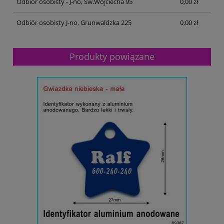
Odbiór osobisty - J-no, Św.Wojciecha 95
0,00 zł
Odbiór osobisty J-no, Grunwaldzka 225
0,00 zł
Produkty powiązane