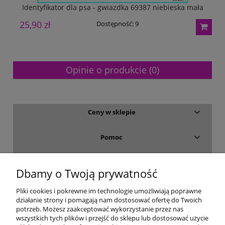
Identyfikator dla psa - gwiazdka 69387 niebieska mała
I
25,90 zł
2
Dostępność:
9
Opinie o produkcie (0)
Ceny w sklepie
Pomoc
Dostawa i płatność
Dbamy o Twoją prywatność
Moje konto
Pliki cookies i pokrewne im technologie umożliwiają poprawne
działanie strony i pomagają nam dostosować ofertę do Twoich
potrzeb. Możesz zaakceptować wykorzystanie przez nas
Gwarancja i zwroty
wszystkich tych plików i przejść do sklepu lub dostosować użycie