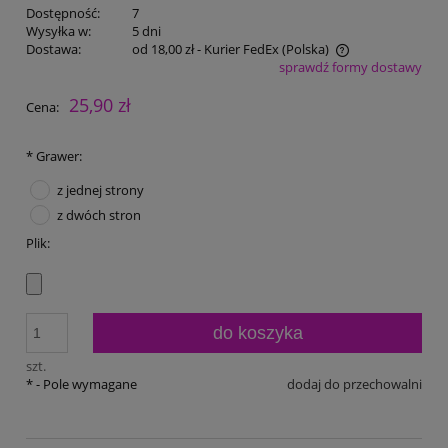
Dostępność:
7
Wysyłka w:
5 dni
Dostawa:
od 18,00 zł
- Kurier FedEx
(Polska)
sprawdź formy dostawy
Cena nie zawiera ewentualnych kosztów płatności
25,90 zł
Cena:
*
Grawer:
z jednej strony
z dwóch stron
Plik:
do koszyka
szt.
*
- Pole wymagane
dodaj do przechowalni