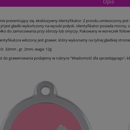
Opis
nie prezentujący się, ekskluzywny identyfikator. Z przodu umieszczony jest
 tył jest gładki wykończony na wysoki połysk. Identyfikator posiada mocny,
ółko do zamocowania przy obroży lub smyczy. Pakowany w woreczek foliow
entyfikatora wliczony jest grawer, który wykonamy na tylnej gładkiej stronie
śr. 32mm , gr. 2mm, waga: 12g
st do grawerowania podajemy w rubryce "Wiadomość dla sprzedającego", k