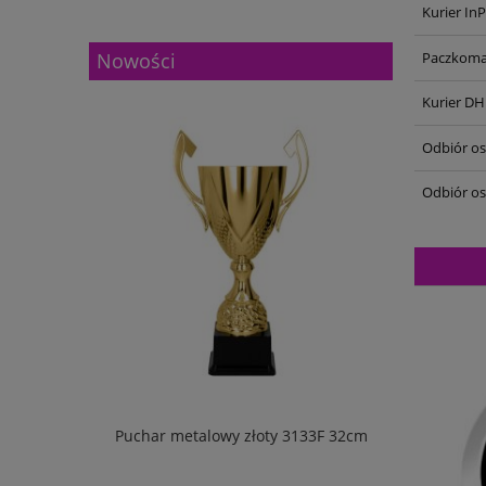
Kurier In
Nowości
Paczkoma
Kurier DH
Odbiór oso
Odbiór os
133G 27cm
Puchar metalowy złoty 3133F 32cm
Puchar m