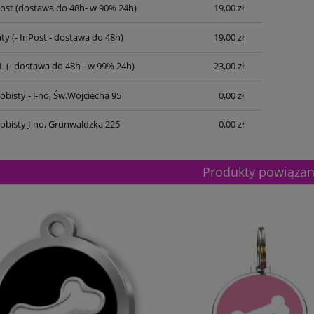
Post
(dostawa do 48h- w 90% 24h)
19,00 zł
ty
(- InPost - dostawa do 48h)
19,00 zł
L
(- dostawa do 48h - w 99% 24h)
23,00 zł
bisty - J-no, Św.Wojciecha 95
0,00 zł
obisty J-no, Grunwaldzka 225
0,00 zł
Produkty powiąza
etalowy złoty 3133E 37cm
Puchar metalowy złoty 2100E 32c