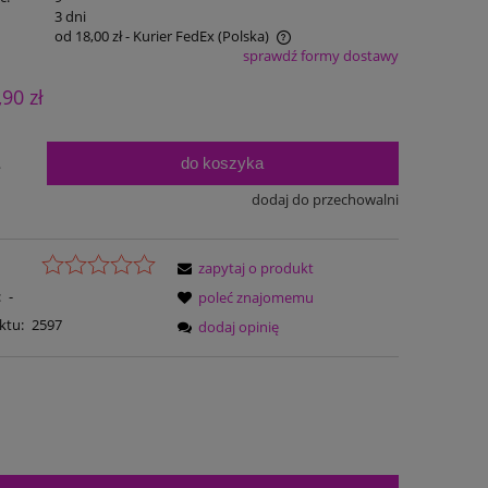
:
3 dni
od 18,00 zł
- Kurier FedEx
(Polska)
sprawdź formy dostawy
Cena nie zawiera ewentualnych kosztów
,90 zł
płatności
do koszyka
.
dodaj do przechowalni
zapytaj o produkt
:
-
poleć znajomemu
ktu:
2597
dodaj opinię