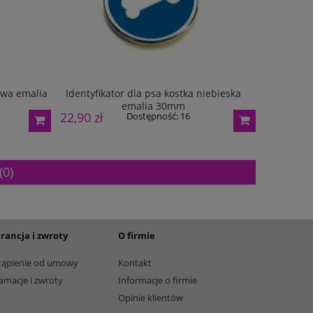
205,00 zł
12,50 zł
Dostępność:
3
Dostę
żowa emalia
Identyfikator dla psa kostka niebieska
Identyfik
emalia 30mm
28046 r
22,90 zł
21,00 zł
Dostępność:
16
(0)
rancja i zwroty
O firmie
tąpienie od umowy
Kontakt
amacje i zwroty
Informacje o firmie
Opinie klientów