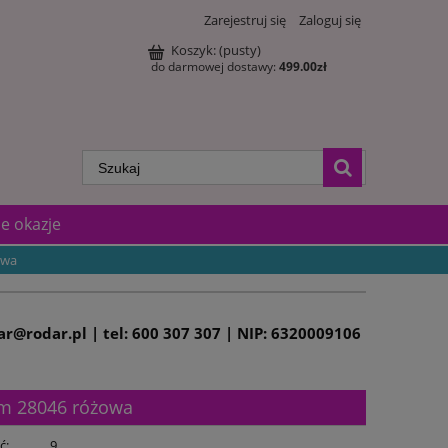
Zarejestruj się
Zaloguj się
Koszyk:
(pusty)
do darmowej dostawy:
499.00
zł
e okazje
owa
dar@rodar.pl | tel: 600 307 307 | NIP: 6320009106
mm 28046 różowa
ć:
9