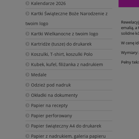
Kalendarze 2026
Kartki Świąteczne Boże Narodzenie z
Rewelacyj
twoim logo
emalią, a
solidne k
Kartki Wielkanocne z twoim logo
W cenę id
Kartridże (tusze) do drukarek
Wymiary: 
Koszulki, T-shirt, koszulki Polo
Pełny tek
Kubek, kufel, filiżanka z nadrukiem
Medale
Odzież pod nadruk
Okładki na dokumenty
Papier na recepty
Papier perforowany
Papier świąteczny A4 do drukarek
Papier z nadrukiem, galeria papieru