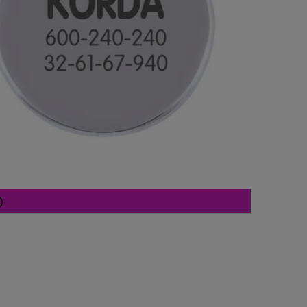
Cena nie zawiera ewentualnych kosztów
płatności