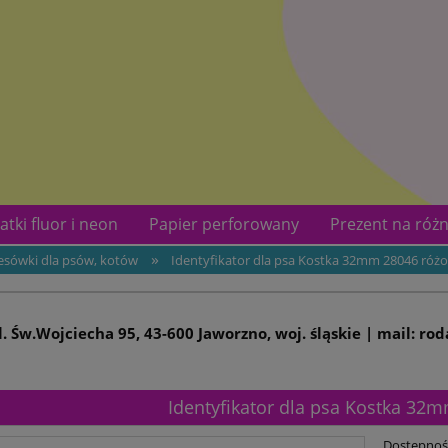
atki fluor i neon
Papier perforowany
Prezent na różn
»
resówki dla psów, kotów
Identyfikator dla psa Kostka 32mm 28046 róż
kotów
Kontakt
ul. Św.Wojciecha 95, 43-600 Jaworzno, woj. śląskie | mail: ro
Identyfikator dla psa Kostka 32
Dostępnoś