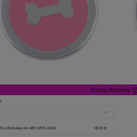
Koszty dostawy
i:
dEx
(dostawa do 48h (95% 24h))
18,00 zł