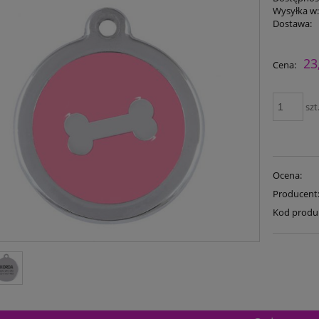
Wysyłka w
Dostawa:
23
Cena:
szt
Ocena:
Producent
Kod produ