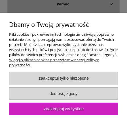
Pomoc
Dostawa i płatność
Dbamy o Twoją prywatność
Moje konto
Pliki cookies i pokrewne im technologie umożliwiają poprawne
działanie strony i pomagają nam dostosować ofertę do Twoich
potrzeb. Możesz zaakceptować wykorzystanie przez nas
Gwarancja i zwroty
wszystkich tych plików i przejść do sklepu lub dostosować użycie
plików do swoich preferencji, wybierając opcję "Dostosuj zgody".
Więcej o plikach cookies przeczytasz w naszej Polityce
O firmie
prywatności.
zaakceptuj tylko niezbędne
dostosuj zgody
zaakceptuj wszystkie