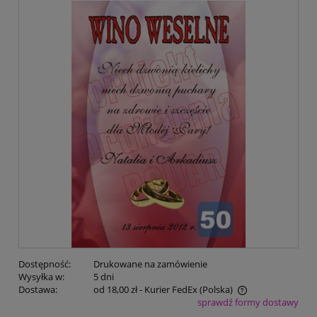
Dostępność:
Drukowane na zamówienie
Wysyłka w:
5 dni
Dostawa:
od 18,00 zł
- Kurier FedEx
(Polska)
sprawdź formy dostawy
Cena nie zawiera ewentualnych kosztów płatności