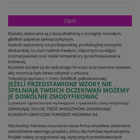
Opis
Etykiety wykonane są z dużą dbałością o szczegóły na białym,
gładkim papierze samoprzylepnym,
Nadruk wykonamy na profesjonalnej, produkcyjnej maszynie
drukarskiej, co czyni nadruk trwałym, odpornym na wilgoć
(rozmazywanie) oraz niskie temperatury (przechowywanie w
lodówce),
Etykietki docięte są do wybranego formatu oraz nacinane laserem,
aby można je było łatwo odrywać z arkusza,
Tolerancja wymiaru +-1mm, NADRUK: pełnokolorowy.
JEŻELI PRZEDSTAWIONE WZORY NIE
SPEŁNIAJĄ TWOICH OCZEKIWAŃ MOŻEMY
JE DOWOLNIE ZMODYFIKOWAĆ
(z pewnymi ograniczeniami wynikającymi z opłacalności takiej modyfikacji)
ZMIENIAJĄC KOLOR, TREŚĆ WIERSZYKÓW, ZAMIENIAJĄC
ELEMENTY GRAFICZNE POMIĘDZY WZORAMI itd.
Wychodząc Państwu na przeciw nasza firma umożliwia stworzenie
samodzielnie własnego projektu, który dla Państwa wydrukujemy.
Projekt należy przygotować wg. wytycznych przedstawionych