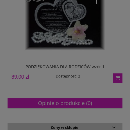
PODZIĘKOWANIA DLA RODZICÓW wzór 1
89,00 zł
8
Dostępność:
2
Opinie o produkcie (0)
Ceny w sklepie