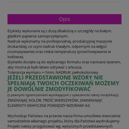
Opis
Etykiety wykonane są z dużą dbałością o szczegóły na białym,
gładkim papierze samoprzylepnym,
Nadruk wykonamy na profesjonalnej, produkcyjnej maszynie
drukarskiej, co czyni nadruk trwałym, odpornym na wilgoć
(rozmazywanie) oraz niskie temperatury (przechowywanie w
lodówce),
Etykietki docięte są do wybranego formatu oraz nacinane laserem,
aby można je było łatwo odrywać z arkusza,
Tolerancja wymiaru +-1mm, NADRUK: pełnokolorowy.
JEŻELI PRZEDSTAWIONE WZORY NIE
SPEŁNIAJĄ TWOICH OCZEKIWAŃ MOŻEMY
JE DOWOLNIE ZMODYFIKOWAĆ
(z pewnymi ograniczeniami wynikającymi z opłacalności takiej modyfikacji)
ZMIENIAJĄC KOLOR, TREŚĆ WIERSZYKÓW, ZAMIENIAJĄC
ELEMENTY GRAFICZNE POMIĘDZY WZORAMI itd.
Wychodząc Państwu na przeciw nasza firma umożliwia stworzenie
samodzielnie własnego projektu, który dla Państwa wydrukujemy.
Projekt należy przygotować wg. wytycznych przedstawionych