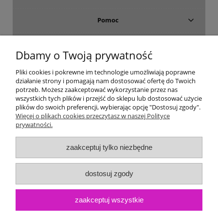
Pomoc
Dostawa i płatność
Dbamy o Twoją prywatność
Moje konto
Pliki cookies i pokrewne im technologie umożliwiają poprawne
działanie strony i pomagają nam dostosować ofertę do Twoich
potrzeb. Możesz zaakceptować wykorzystanie przez nas
Gwarancja i zwroty
wszystkich tych plików i przejść do sklepu lub dostosować użycie
plików do swoich preferencji, wybierając opcję "Dostosuj zgody".
Więcej o plikach cookies przeczytasz w naszej Polityce
O firmie
prywatności.
zaakceptuj tylko niezbędne
dostosuj zgody
zaakceptuj wszystkie