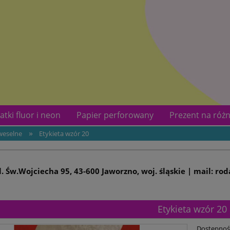
atki fluor i neon
Papier perforowany
Prezent na różn
»
weselne
Etykieta wzór 20
kotów
Kontakt
ul. Św.Wojciecha 95, 43-600 Jaworzno, woj. śląskie | mail: ro
Etykieta wzór 20
Dostępnoś