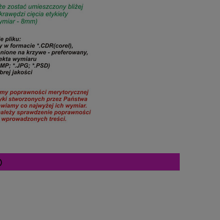
Cena nie zawiera ewentualnych kosztów
płatności