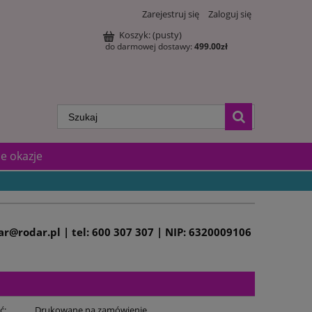
Zarejestruj się
Zaloguj się
Koszyk:
(pusty)
do darmowej dostawy:
499.00
zł
e okazje
dar@rodar.pl | tel: 600 307 307 | NIP: 6320009106
ć:
Drukowane na zamówienie