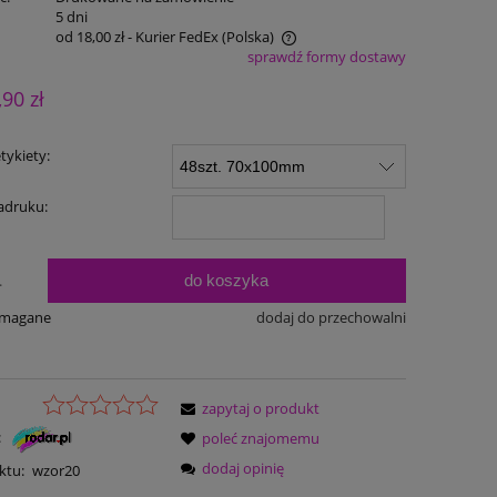
:
5 dni
od 18,00 zł
- Kurier FedEx
(Polska)
sprawdź formy dostawy
Cena nie zawiera ewentualnych kosztów
,90 zł
płatności
tykiety:
adruku:
do koszyka
.
ymagane
dodaj do przechowalni
zapytaj o produkt
:
poleć znajomemu
dodaj opinię
ktu:
wzor20