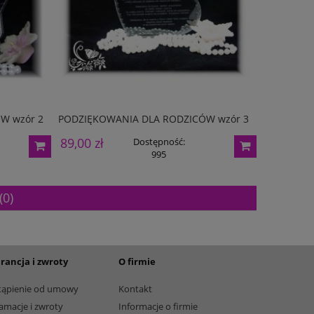
165,00 zł
205,00 zł
Dostępność:
5
Dostę
W wzór 2
PODZIĘKOWANIA DLA RODZICÓW wzór 3
PODZIĘKO
89,00 zł
89,00 zł
Dostępność:
995
(0)
rancja i zwroty
O firmie
tąpienie od umowy
Kontakt
amacje i zwroty
Informacje o firmie