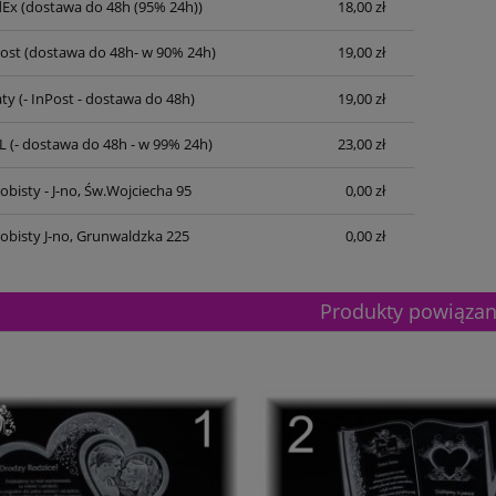
dEx
(dostawa do 48h (95% 24h))
18,00 zł
Post
(dostawa do 48h- w 90% 24h)
19,00 zł
ty
(- InPost - dostawa do 48h)
19,00 zł
L
(- dostawa do 48h - w 99% 24h)
23,00 zł
bisty - J-no, Św.Wojciecha 95
0,00 zł
obisty J-no, Grunwaldzka 225
0,00 zł
Produkty powiąza
etalowy złoty 3133F 32cm
Puchar metalowy złoty 3133E 37c