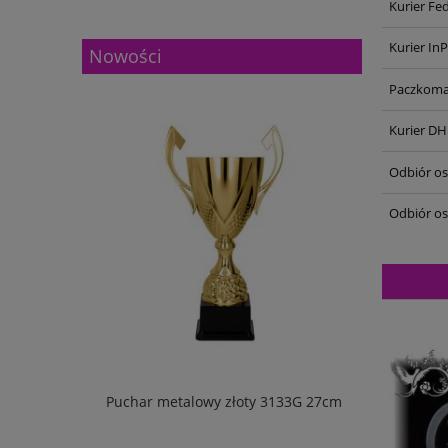
Kurier Fe
Kurier In
Nowości
Paczkoma
Kurier DH
Odbiór oso
Odbiór os
w pudełku
Puchar metalowy złoty 3133G 27cm
Puchar m