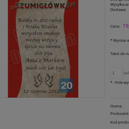
Wysyłka w
Dostawa:
19
Cena:
*
Wymiar e
Tekst do n
kpl
*
- Pole w
Ocena:
Producent
Kod produ