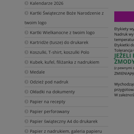
Kalendarze 2026
Kartki Świąteczne Boże Narodzenie z
twoim logo
Etykiety w
Kartki Wielkanocne z twoim logo
Nadruk wyk
temperatur
Kartridże (tusze) do drukarek
Etykietki 
Tolerancj
Koszulki, T-shirt, koszulki Polo
JEŻEL
ZMODY
Kubek, kufel, filiżanka z nadrukiem
(z pewnymi o
Medale
ZMIENIAJĄ
Odzież pod nadruk
Wychodząc 
przygotowa
Okładki na dokumenty
W zależnoś
Papier na recepty
Papier perforowany
Papier świąteczny A4 do drukarek
Papier z nadrukiem, galeria papieru