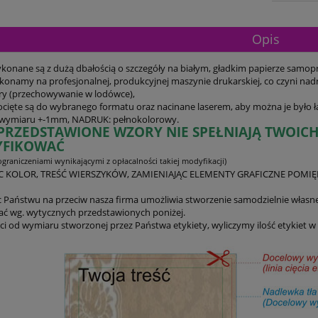
Opis
ykonane są z dużą dbałością o szczegóły na białym, gładkim papierze samo
onamy na profesjonalnej, produkcyjnej maszynie drukarskiej, co czyni nad
y (przechowywanie w lodówce),
docięte są do wybranego formatu oraz nacinane laserem, aby można je było 
a wymiaru +-1mm, NADRUK: pełnokolorowy.
I PRZEDSTAWIONE WZORY NIE SPEŁNIAJĄ TWOI
FIKOWAĆ
graniczeniami wynikającymi z opłacalności takiej modyfikacji)
C KOLOR, TREŚĆ WIERSZYKÓW, ZAMIENIAJĄC ELEMENTY GRAFICZNE POMIĘ
Państwu na przeciw nasza firma umożliwia stworzenie samodzielnie własne
ć wg. wytycznych przedstawionych poniżej.
ci od wymiaru stworzonej przez Państwa etykiety, wyliczymy ilość etykiet w