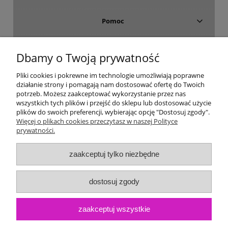
Pomoc
Dostawa i płatność
Dbamy o Twoją prywatność
Moje konto
Pliki cookies i pokrewne im technologie umożliwiają poprawne
działanie strony i pomagają nam dostosować ofertę do Twoich
potrzeb. Możesz zaakceptować wykorzystanie przez nas
Gwarancja i zwroty
wszystkich tych plików i przejść do sklepu lub dostosować użycie
plików do swoich preferencji, wybierając opcję "Dostosuj zgody".
Więcej o plikach cookies przeczytasz w naszej Polityce
O firmie
prywatności.
zaakceptuj tylko niezbędne
dostosuj zgody
zaakceptuj wszystkie