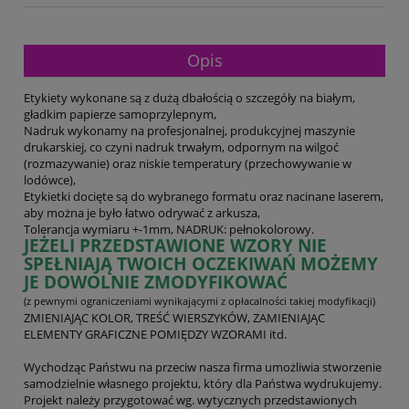
Opis
Etykiety wykonane są z dużą dbałością o szczegóły na białym,
gładkim papierze samoprzylepnym,
Nadruk wykonamy na profesjonalnej, produkcyjnej maszynie
drukarskiej, co czyni nadruk trwałym, odpornym na wilgoć
(rozmazywanie) oraz niskie temperatury (przechowywanie w
lodówce),
Etykietki docięte są do wybranego formatu oraz nacinane laserem,
aby można je było łatwo odrywać z arkusza,
Tolerancja wymiaru +-1mm, NADRUK: pełnokolorowy.
JEŻELI PRZEDSTAWIONE WZORY NIE
SPEŁNIAJĄ TWOICH OCZEKIWAŃ MOŻEMY
JE DOWOLNIE ZMODYFIKOWAĆ
(z pewnymi ograniczeniami wynikającymi z opłacalności takiej modyfikacji)
ZMIENIAJĄC KOLOR, TREŚĆ WIERSZYKÓW, ZAMIENIAJĄC
ELEMENTY GRAFICZNE POMIĘDZY WZORAMI itd.
Wychodząc Państwu na przeciw nasza firma umożliwia stworzenie
samodzielnie własnego projektu, który dla Państwa wydrukujemy.
Projekt należy przygotować wg. wytycznych przedstawionych