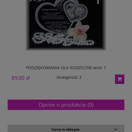
PODZIĘKOWANIA DLA RODZICÓW wzór 1
89,00 zł
8
Dostępność:
2
Opinie o produkcie (0)
Ceny w sklepie