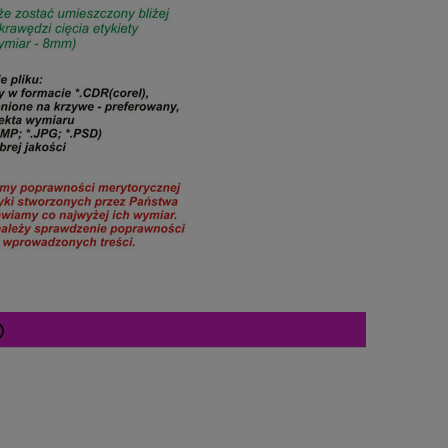
Cena nie zawiera ewentualnych kosztów
płatności