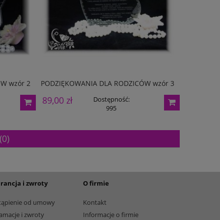
205,00 zł
12,50 zł
Dostępność:
3
Dostę
W wzór 2
PODZIĘKOWANIA DLA RODZICÓW wzór 3
PODZIĘKO
89,00 zł
89,00 zł
Dostępność:
995
(0)
rancja i zwroty
O firmie
tąpienie od umowy
Kontakt
amacje i zwroty
Informacje o firmie