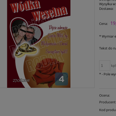
Wysyłka w
Dostawa:
19
Cena:
*
Wymiar e
Tekst do n
kpl
*
- Pole w
Ocena:
Producent
Kod produ