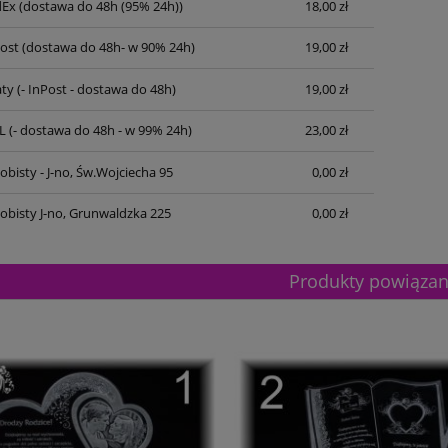
dEx
(dostawa do 48h (95% 24h))
18,00 zł
Post
(dostawa do 48h- w 90% 24h)
19,00 zł
ty
(- InPost - dostawa do 48h)
19,00 zł
L
(- dostawa do 48h - w 99% 24h)
23,00 zł
bisty - J-no, Św.Wojciecha 95
0,00 zł
obisty J-no, Grunwaldzka 225
0,00 zł
Produkty powiąza
etalowy złoty 3133E 37cm
Puchar metalowy złoty 2100E 32c