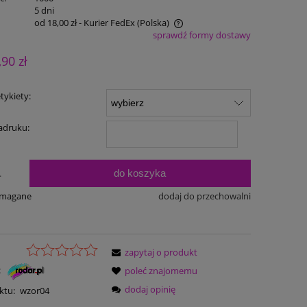
:
5 dni
od 18,00 zł
- Kurier FedEx
(Polska)
sprawdź formy dostawy
Cena nie zawiera ewentualnych kosztów
,90 zł
płatności
tykiety:
adruku:
do koszyka
.
ymagane
dodaj do przechowalni
zapytaj o produkt
:
poleć znajomemu
dodaj opinię
ktu:
wzor04