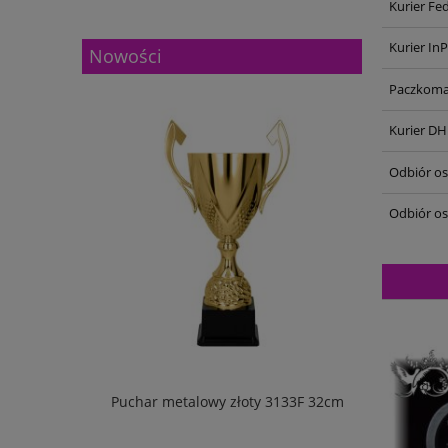
Kurier Fe
Kurier In
Nowości
Paczkoma
Kurier DH
Odbiór oso
Odbiór os
133G 27cm
Puchar metalowy złoty 3133F 32cm
Puchar m