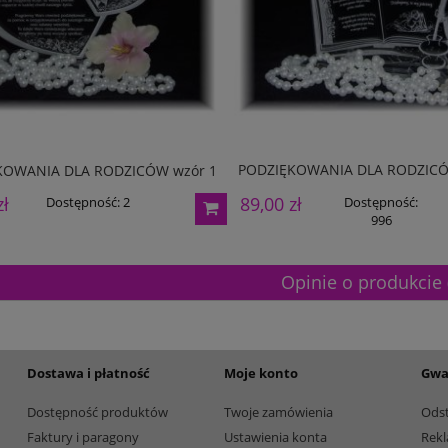
165,00 zł
Dostępność:
5
Dostępność:
5
PODZIĘKOWANIA DLA RODZICÓ
KOWANIA DLA RODZICÓW wzór 1
89,00 zł
zł
Dostępność:
Dostępność:
2
996
Opinie o produkcie 
Dostawa i płatność
Moje konto
Gwa
Dostępność produktów
Twoje zamówienia
Ods
Faktury i paragony
Ustawienia konta
Rekl