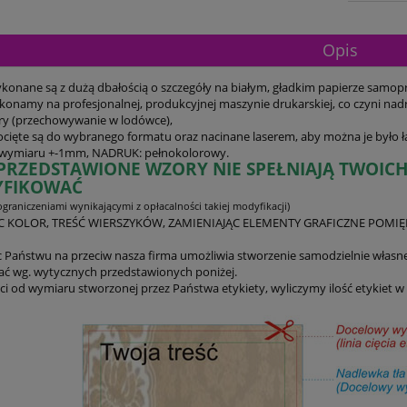
Opis
ykonane są z dużą dbałością o szczegóły na białym, gładkim papierze samo
onamy na profesjonalnej, produkcyjnej maszynie drukarskiej, co czyni nad
y (przechowywanie w lodówce),
docięte są do wybranego formatu oraz nacinane laserem, aby można je było 
a wymiaru +-1mm, NADRUK: pełnokolorowy.
I PRZEDSTAWIONE WZORY NIE SPEŁNIAJĄ TWOI
FIKOWAĆ
graniczeniami wynikającymi z opłacalności takiej modyfikacji)
C KOLOR, TREŚĆ WIERSZYKÓW, ZAMIENIAJĄC ELEMENTY GRAFICZNE POMIĘ
Państwu na przeciw nasza firma umożliwia stworzenie samodzielnie własne
ć wg. wytycznych przedstawionych poniżej.
ci od wymiaru stworzonej przez Państwa etykiety, wyliczymy ilość etykiet w