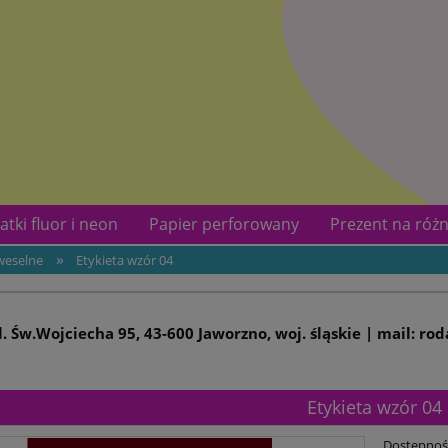
atki fluor i neon
Papier perforowany
Prezent na różn
»
weselne
Etykieta wzór 04
kotów
Kontakt
ul. Św.Wojciecha 95, 43-600 Jaworzno, woj. śląskie | mail: ro
Etykieta wzór 04
Dostępnoś