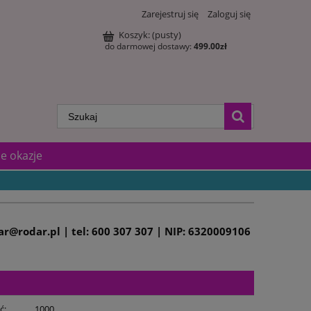
Zarejestruj się
Zaloguj się
Koszyk:
(pusty)
do darmowej dostawy:
499.00
zł
e okazje
dar@rodar.pl | tel: 600 307 307 | NIP: 6320009106
ć:
1000