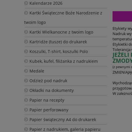
Kalendarze 2026
Kartki Świąteczne Boże Narodzenie z
twoim logo
Etykiety w
Kartki Wielkanocne z twoim logo
Nadruk wyk
temperatur
Kartridże (tusze) do drukarek
Etykietki 
Tolerancj
Koszulki, T-shirt, koszulki Polo
JEŻEL
ZMODY
Kubek, kufel, filiżanka z nadrukiem
(z pewnymi o
Medale
ZMIENIAJĄ
Odzież pod nadruk
Wychodząc 
przygotowa
Okładki na dokumenty
W zależnoś
Papier na recepty
Papier perforowany
Papier świąteczny A4 do drukarek
Papier z nadrukiem, galeria papieru