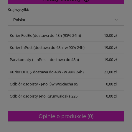
Cena nie zawiera ewentualnych kosztów płatności
Kraj wysyłki:
Kurier FedEx
(dostawa do 48h (95% 24h))
18,00 zł
Kurier InPost
(dostawa do 48h- w 90% 24h)
19,00 zł
Paczkomaty
(- InPost - dostawa do 48h)
19,00 zł
Kurier DHL
(- dostawa do 48h - w 99% 24h)
23,00 zł
Odbiór osobisty - J-no, Św.Wojciecha 95
0,00 zł
Odbiór osobisty J-no, Grunwaldzka 225
0,00 zł
Opinie o produkcie (0)