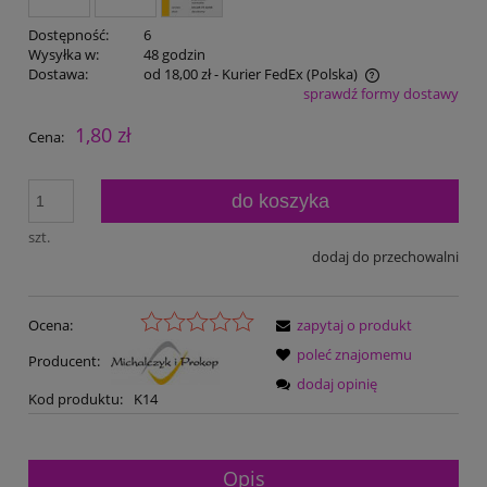
Dostępność:
6
Wysyłka w:
48 godzin
Dostawa:
od 18,00 zł
- Kurier FedEx
(Polska)
sprawdź formy dostawy
Cena nie zawiera ewentualnych kosztów płatności
1,80 zł
Cena:
do koszyka
szt.
dodaj do przechowalni
Ocena:
zapytaj o produkt
poleć znajomemu
Producent:
dodaj opinię
Kod produktu:
K14
Opis