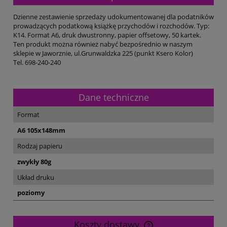
Dzienne zestawienie sprzedaży udokumentowanej dla podatników
prowadzących podatkową książkę przychodów i rozchodów. Typ:
K14. Format A6, druk dwustronny, papier offsetowy, 50 kartek.
Ten produkt można również nabyć bezpośrednio w naszym
sklepie w Jaworznie, ul.Grunwaldzka 225 (punkt Ksero Kolor)
Tel. 698-240-240
Dane techniczne
Format
A6 105x148mm
Rodzaj papieru
zwykły 80g
Układ druku
poziomy
Koszty dostawy