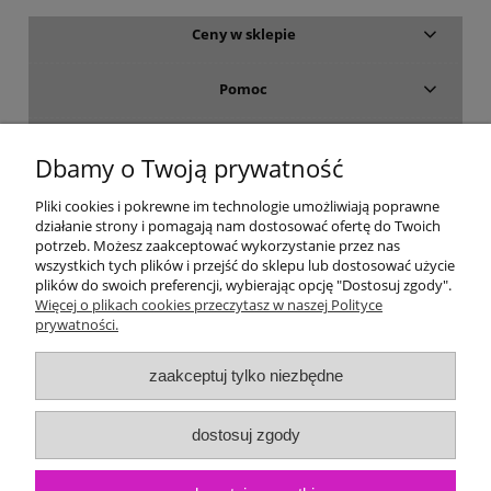
Ceny w sklepie
Pomoc
Dostawa i płatność
Dbamy o Twoją prywatność
Moje konto
Pliki cookies i pokrewne im technologie umożliwiają poprawne
działanie strony i pomagają nam dostosować ofertę do Twoich
potrzeb. Możesz zaakceptować wykorzystanie przez nas
Gwarancja i zwroty
wszystkich tych plików i przejść do sklepu lub dostosować użycie
plików do swoich preferencji, wybierając opcję "Dostosuj zgody".
Więcej o plikach cookies przeczytasz w naszej Polityce
O firmie
prywatności.
zaakceptuj tylko niezbędne
dostosuj zgody