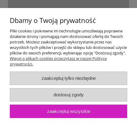
Dostawa i płatność
Dbamy o Twoją prywatność
Moje konto
Pliki cookies i pokrewne im technologie umożliwiają poprawne
działanie strony i pomagają nam dostosować ofertę do Twoich
potrzeb. Możesz zaakceptować wykorzystanie przez nas
Gwarancja i zwroty
wszystkich tych plików i przejść do sklepu lub dostosować użycie
plików do swoich preferencji, wybierając opcję "Dostosuj zgody".
Więcej o plikach cookies przeczytasz w naszej Polityce
O firmie
prywatności.
zaakceptuj tylko niezbędne
dostosuj zgody
zaakceptuj wszystkie
pokaż pełną wersję strony