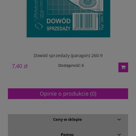
Dowód sprzedaży (paragon) 260-9
Dzi
7,40 zł
5
Dostępność:
6
Opinie o produkcie (0)
Ceny w sklepie
Pomoc