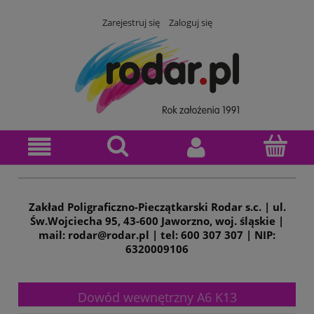
Zarejestruj się
Zaloguj się
Zakład Poligraficzno-Pieczątkarski Rodar s.c. | ul.
Św.Wojciecha 95, 43-600 Jaworzno, woj. śląskie |
mail: rodar@rodar.pl | tel: 600 307 307 | NIP:
6320009106
Dowód wewnętrzny A6 K13