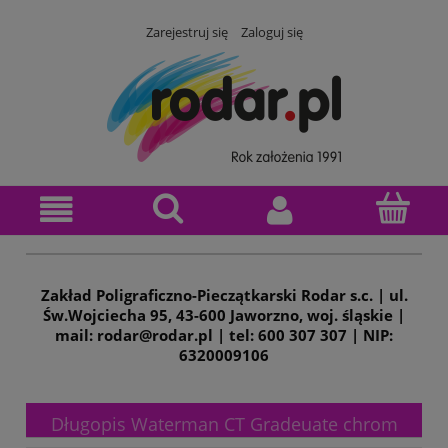
Zarejestruj się
Zaloguj się
Zakład Poligraficzno-Pieczątkarski Rodar s.c. | ul.
Św.Wojciecha 95, 43-600 Jaworzno, woj. śląskie |
mail: rodar@rodar.pl | tel: 600 307 307 | NIP:
6320009106
Długopis Waterman CT Gradeuate chrom