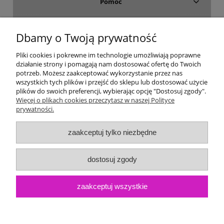
Pomoc
Dostawa i płatność
Dbamy o Twoją prywatność
Moje konto
Pliki cookies i pokrewne im technologie umożliwiają poprawne
działanie strony i pomagają nam dostosować ofertę do Twoich
potrzeb. Możesz zaakceptować wykorzystanie przez nas
Gwarancja i zwroty
wszystkich tych plików i przejść do sklepu lub dostosować użycie
plików do swoich preferencji, wybierając opcję "Dostosuj zgody".
Więcej o plikach cookies przeczytasz w naszej Polityce
O firmie
prywatności.
zaakceptuj tylko niezbędne
dostosuj zgody
zaakceptuj wszystkie
pokaż pełną wersję strony