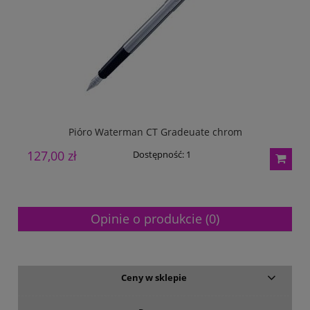
Pióro Waterman CT Gradeuate chrom
127,00 zł
3
Dostępność:
1
Opinie o produkcie (0)
Ceny w sklepie