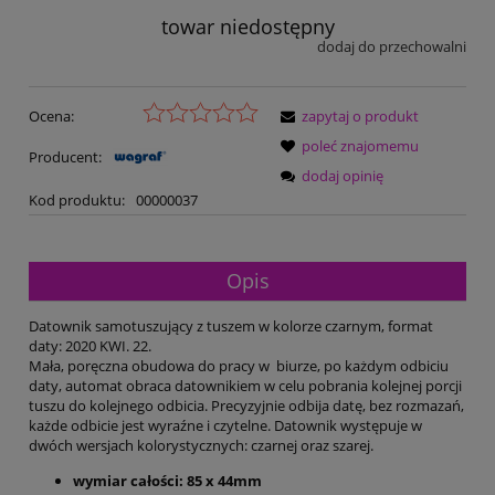
towar niedostępny
dodaj do przechowalni
Ocena:
zapytaj o produkt
poleć znajomemu
Producent:
dodaj opinię
Kod produktu:
00000037
Opis
Datownik samotuszujący z tuszem w kolorze czarnym, format
daty: 2020 KWI. 22.
Mała, poręczna obudowa do pracy w biurze, po każdym odbiciu
daty, automat obraca datownikiem w celu pobrania kolejnej porcji
tuszu do kolejnego odbicia. Precyzyjnie odbija datę, bez rozmazań,
każde odbicie jest wyraźne i czytelne. Datownik występuje w
dwóch wersjach kolorystycznych: czarnej oraz szarej.
wymiar całości: 85 x 44mm