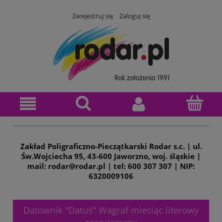
Zarejestruj się
Zaloguj się
Zakład Poligraficzno-Pieczątkarski Rodar s.c. | ul.
Św.Wojciecha 95, 43-600 Jaworzno, woj. śląskie |
mail: rodar@rodar.pl | tel: 600 307 307 | NIP:
6320009106
Datownik "Datuś" Wagraf miesiąc literowy