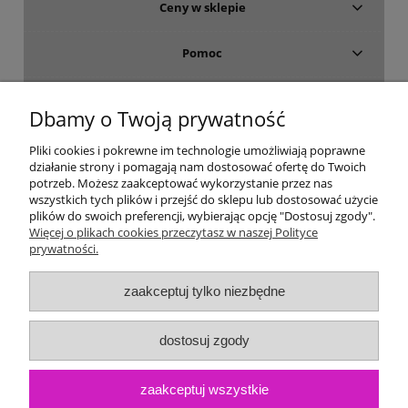
Ceny w sklepie
Pomoc
Dostawa i płatność
Dbamy o Twoją prywatność
Moje konto
Pliki cookies i pokrewne im technologie umożliwiają poprawne
działanie strony i pomagają nam dostosować ofertę do Twoich
potrzeb. Możesz zaakceptować wykorzystanie przez nas
Gwarancja i zwroty
wszystkich tych plików i przejść do sklepu lub dostosować użycie
plików do swoich preferencji, wybierając opcję "Dostosuj zgody".
Więcej o plikach cookies przeczytasz w naszej Polityce
O firmie
prywatności.
zaakceptuj tylko niezbędne
dostosuj zgody
zaakceptuj wszystkie