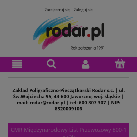
Zarejestruj się
Zaloguj się
Zakład Poligraficzno-Pieczątkarski Rodar s.c. | ul.
Św.Wojciecha 95, 43-600 Jaworzno, woj. śląskie |
mail: rodar@rodar.pl | tel: 600 307 307 | NIP:
6320009106
CMR Międzynarodowy List Przewozowy 800-1