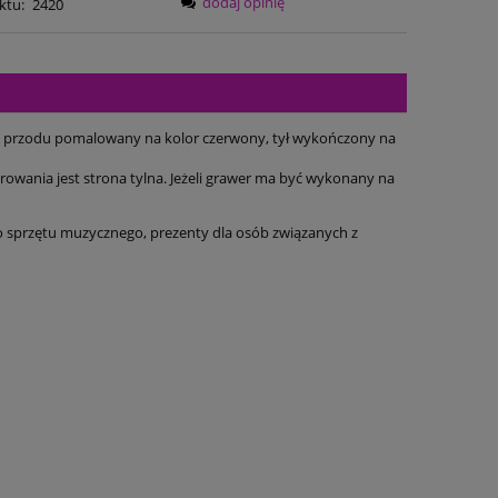
dodaj opinię
ktu:
2420
. Z przodu pomalowany na kolor czerwony, tył wykończony na
wania jest strona tylna. Jeżeli grawer ma być wykonany na
o sprzętu muzycznego, prezenty dla osób związanych z