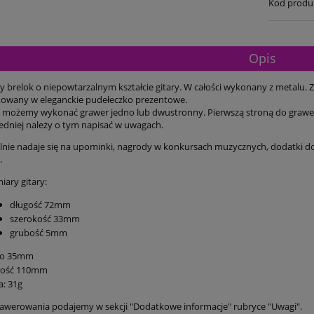
Kod produ
Opis
y brelok o niepowtarzalnym kształcie gitary. W całości wykonany z metalu
kowany w eleganckie pudełeczko prezentowe.
 możemy wykonać grawer jedno lub dwustronny. Pierwszą stroną do grawero
zedniej należy o tym napisać w uwagach.
alnie nadaje się na upominki, nagrody w konkursach muzycznych, dodatki d
.
ary gitary:
długość 72mm
szerokość 33mm
grubość 5mm
ko 35mm
gość 110mm
: 31g
awerowania podajemy w sekcji "Dodatkowe informacje" rubryce "Uwagi".