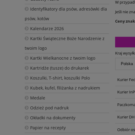
W przypadk
Identyfikatory dla psów, adresówki dla
Jeśli nie z
psów, kotów
Ceny znako
Kalendarze 2026
Kartki Świąteczne Boże Narodzenie z
twoim logo
Kraj wysyłk
Kartki Wielkanocne z twoim logo
Kartridże (tusze) do drukarek
Koszulki, T-shirt, koszulki Polo
Kurier Fe
Kubek, kufel, filiżanka z nadrukiem
Kurier In
Medale
Paczkoma
Odzież pod nadruk
Kurier DH
Okładki na dokumenty
Papier na recepty
Odbiór oso