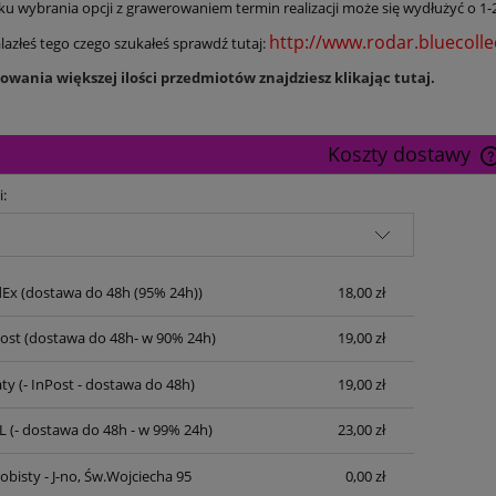
u wybrania opcji z grawerowaniem termin realizacji może się wydłużyć o 1-
http://www.rodar.bluecollec
nalazłeś tego czego szukałeś sprawdź tutaj:
wania większej ilości przedmiotów znajdziesz klikając tutaj.
Koszty dostawy
i:
dEx
(dostawa do 48h (95% 24h))
18,00 zł
Post
(dostawa do 48h- w 90% 24h)
19,00 zł
ty
(- InPost - dostawa do 48h)
19,00 zł
L
(- dostawa do 48h - w 99% 24h)
23,00 zł
bisty - J-no, Św.Wojciecha 95
0,00 zł