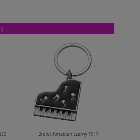
ne
7855
Brelok fortepian czarny 7917
Br