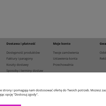
etalowy złoty 3133E 37cm
Puchar metalowy złoty 2100E 32c
165,00 zł
Dostępność:
5
Dostępność:
5
Dostawa i płatność
Moje konto
Gwa
Dostępność produktów
Twoje zamówienia
Ods
Faktury i paragony
Ustawienia konta
Rekl
Koszty dostawy
Przechowalnia
Sposoby i terminy dostaw
Sposoby płatności
nie strony i pomagają nam dostosować ofertę do Twoich potrzeb. Możesz zaa
jąc opcję "Dostosuj zgody".