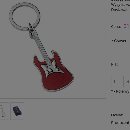
Wysyłka w
Dostawa:
21
Cena:
*
Grawer:
Plik:
szt
*
- Pole w
Ocena:
Producent