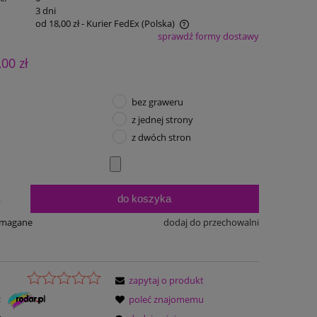
:
3 dni
od 18,00 zł
- Kurier FedEx
(Polska)
sprawdź formy dostawy
Cena nie zawiera ewentualnych kosztów
,00 zł
płatności
bez graweru
z jednej strony
z dwóch stron
do koszyka
.
ymagane
dodaj do przechowalni
zapytaj o produkt
:
poleć znajomemu