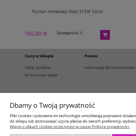
133G 27cm
Puchar metalowy złoty 3133F 32cm
Puchar m
165,00 zł
195,00 zł
Dostępność:
5
Ceny w sklepie
Pomoc
Ceny i podatki
Informacje dla konsumenta
Nr konta do wpłat
Dbamy o Twoją prywatność
Pliki cookies i pokrewne im technologie umożliwiają poprawne działa
do sklepu lub dostosować użycie plików do swoich preferencji, wybiera
Więcej o plikach cookies przeczytasz w naszej Polityce prywatności.