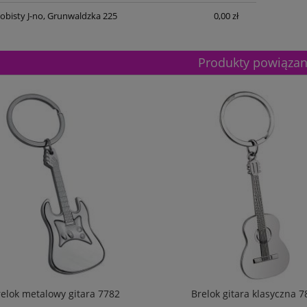
obisty J-no, Grunwaldzka 225
0,00 zł
Produkty powiąza
relok metalowy gitara 7782
Brelok gitara klasyczna 