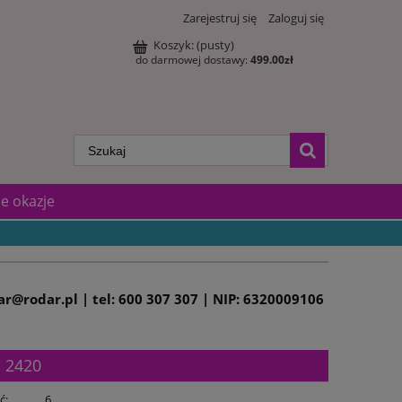
Zarejestruj się
Zaloguj się
Koszyk:
(pusty)
do darmowej dostawy:
499.00
zł
e okazje
dar@rodar.pl | tel: 600 307 307 | NIP: 6320009106
a 2420
ć:
6