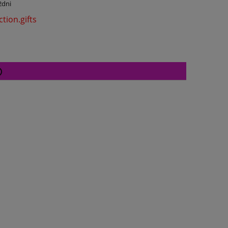
2dni
tion.gifts
Cena nie zawiera ewentualnych kosztów
płatności