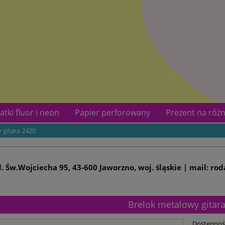
atki fluor i neon
Papier perforowany
Prezent na różn
 gitara 2420
kotów
Kontakt
ul. Św.Wojciecha 95, 43-600 Jaworzno, woj. śląskie | mail: ro
Brelok metalowy gitar
Dostępnoś