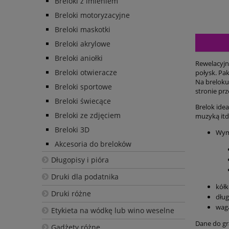
Breloki z imieniem
Breloki motoryzacyjne
Breloki maskotki
Breloki akrylowe
Breloki aniołki
Rewelacyjn
Breloki otwieracze
połysk. Pa
Na breloku
Breloki sportowe
stronie pr
Breloki świecące
Brelok ide
Breloki ze zdjęciem
muzyką itd
Breloki 3D
Wymi
Akcesoria do breloków
Długopisy i pióra
Druki dla podatnika
kół
Druki różne
dłu
waga
Etykieta na wódkę lub wino weselne
Dane do gr
Gadżety różne