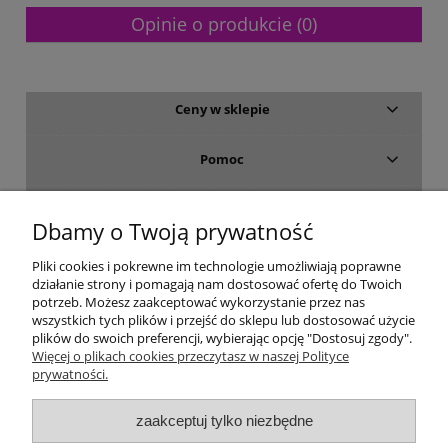
Opinie o produkcie (0)
Ceny w sklepie
Pomoc
Dostawa i płatność
Dbamy o Twoją prywatność
Moje konto
Pliki cookies i pokrewne im technologie umożliwiają poprawne
działanie strony i pomagają nam dostosować ofertę do Twoich
potrzeb. Możesz zaakceptować wykorzystanie przez nas
Gwarancja i zwroty
wszystkich tych plików i przejść do sklepu lub dostosować użycie
plików do swoich preferencji, wybierając opcję "Dostosuj zgody".
Więcej o plikach cookies przeczytasz w naszej Polityce
O firmie
prywatności.
zaakceptuj tylko niezbędne