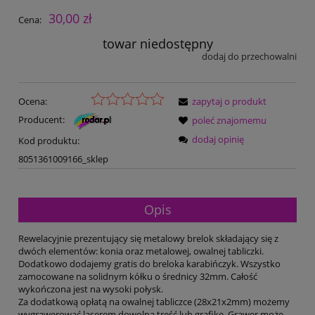
30,00 zł
Cena:
towar niedostępny
dodaj do przechowalni
Ocena:
zapytaj o produkt
Producent:
poleć znajomemu
dodaj opinię
Kod produktu:
8051361009166_sklep
Opis
Rewelacyjnie prezentujący się metalowy brelok składający się z
dwóch elementów: konia oraz metalowej, owalnej tabliczki.
Dodatkowo dodajemy gratis do breloka karabińczyk. Wszystko
zamocowane na solidnym kółku o średnicy 32mm. Całość
wykończona jest na wysoki połysk.
Za dodatkową opłatą na owalnej tabliczce (28x21x2mm) możemy
wygrawerować laserem dowolną treść lub grafikę. Grawer może