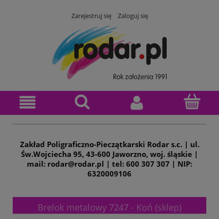
Zarejestruj się
Zaloguj się
Zakład Poligraficzno-Pieczątkarski Rodar s.c. | ul.
Św.Wojciecha 95, 43-600 Jaworzno, woj. śląskie |
mail: rodar@rodar.pl | tel: 600 307 307 | NIP:
6320009106
Brelok metalowy 7247 - Koń (sklep)