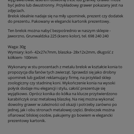
być jedno lub dwustronny. Przykładowy grawer pokazany jest na
zdjęciach.
Brelok idealnie nadaje się na miły upominek, prezent czy dodatek
do prezentu. Pakowany w elegancki kartonik prezentowy.
Ten brelok można nabyć bezpośrednio w naszym sklepie -
Jaworzno, Grunwaldzka 225 (ksero kolor), tel. 698 240 240
Waga: 30g
Wymiary: koń- 42x27x7mm, blaszka- 28x12x2mm, długość z
kółkiem- 100mm
Wykonany w stu procentach z metalu brelok w kształcie konia to
propozycja dla fanów tych zwierząt. Sprawdzi się jako drobny
upominek lub gadżet reklamujący firmę, na przykład sklep
zoologiczny czy stadninę koni. Wykończenie konia na wysoki
połysk dodaje mu elegancji i stylu, całość prezentuje się
wyjątkowo. Oprócz konika do kółka na klucze przytwierdzono
karabińczyk oraz metalową blaszkę. Na niej można wykonać
dowolny grawer w zależności od okazji i potrzeby zarówno po
jednej, jak i obu stronach metalowej części. Breloczek można
ofiarować bliskiej osobie, pakujemy go bowiem w elegancki
prezentowy kartonik.