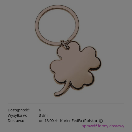
Dostępność:
6
Wysyłka w:
3 dni
Dostawa:
od 18,00 zł
- Kurier FedEx
(Polska)
sprawdź formy dostawy
Cena nie zawiera ewentualnych kosztów płatności