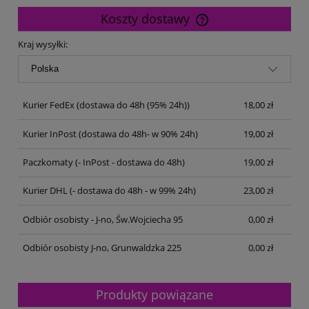
Koszty dostawy
Cena nie zawiera ewentualnych kosztów płatności
Kraj wysyłki:
Kurier FedEx
(dostawa do 48h (95% 24h))
18,00 zł
Kurier InPost
(dostawa do 48h- w 90% 24h)
19,00 zł
Paczkomaty
(- InPost - dostawa do 48h)
19,00 zł
Kurier DHL
(- dostawa do 48h - w 99% 24h)
23,00 zł
Odbiór osobisty - J-no, Św.Wojciecha 95
0,00 zł
Odbiór osobisty J-no, Grunwaldzka 225
0,00 zł
Produkty powiązane