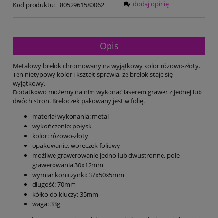
dodaj opinię
Kod produktu:
8052961580062
Opis
Metalowy brelok chromowany na wyjątkowy kolor różowo-złoty.
Ten nietypowy kolor i kształt sprawia, że brelok staje się
wyjątkowy.
Dodatkowo możemy na nim wykonać laserem grawer z jednej lub
dwóch stron. Breloczek pakowany jest w folię.
materiał wykonania: metal
wykończenie: połysk
kolor: różowo-złoty
opakowanie: woreczek foliowy
możliwe grawerowanie jedno lub dwustronne, pole
grawerowania 30x12mm
wymiar koniczynki: 37x50x5mm
długość: 70mm
kółko do kluczy: 35mm
waga: 33g