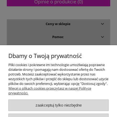
Opinie o produkcie (0)
Ceny w sklepie
Pomoc
Dostawa i płatność
Dbamy o Twoją prywatność
Moje konto
Pliki cookies i pokrewne im technologie umożliwiają poprawne
działanie strony i pomagają nam dostosować ofertę do Twoich
potrzeb. Możesz zaakceptować wykorzystanie przez nas
Gwarancja i zwroty
wszystkich tych plików i przejść do sklepu lub dostosować użycie
plików do swoich preferencji, wybierając opcję "Dostosuj zgody".
Więcej o plikach cookies przeczytasz w naszej Polityce
O firmie
prywatności.
zaakceptuj tylko niezbędne