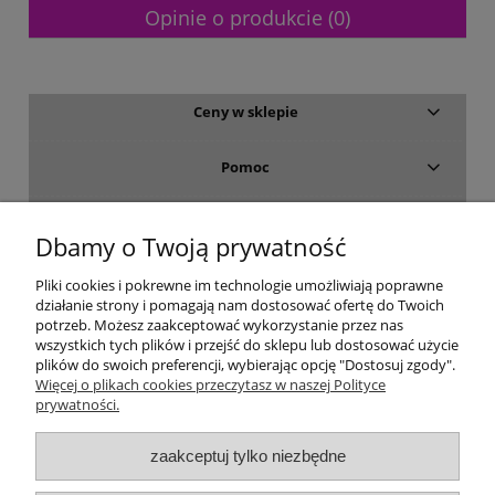
Opinie o produkcie (0)
Ceny w sklepie
Pomoc
Dostawa i płatność
Dbamy o Twoją prywatność
Moje konto
Pliki cookies i pokrewne im technologie umożliwiają poprawne
działanie strony i pomagają nam dostosować ofertę do Twoich
potrzeb. Możesz zaakceptować wykorzystanie przez nas
Gwarancja i zwroty
wszystkich tych plików i przejść do sklepu lub dostosować użycie
plików do swoich preferencji, wybierając opcję "Dostosuj zgody".
Więcej o plikach cookies przeczytasz w naszej Polityce
O firmie
prywatności.
zaakceptuj tylko niezbędne