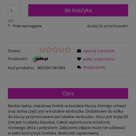
do koszyka
szt.
*
- Pole wymagane
dodaj do przechowalni
Ocena:
zapytaj o produkt
Producent:
poleć znajomemu
dodaj opinię
Kod produktu:
8052961581083
Opis
Bardzo ładny, metalowy brelok w kształcie klucza, którego uchwyt
oraz dolna część jest w kształcie serduszka. Dodatkowo do kółka
do kluczy przymocowane jest płaskie serduszko. Klucz jest bryłą 3D
(nie jest to płaska blaszka). Całość wykończona w kolorze
różowego złota z połyskiem. Załączone zdjęcie może nie oddawać
w pełni kolorystyki breloka. Breloczek zapakowany