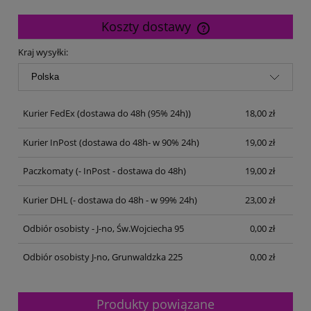
Koszty dostawy
Cena nie zawiera ewentualnych kosztów płatności
Kraj wysyłki:
Kurier FedEx
(dostawa do 48h (95% 24h))
18,00 zł
Kurier InPost
(dostawa do 48h- w 90% 24h)
19,00 zł
Paczkomaty
(- InPost - dostawa do 48h)
19,00 zł
Kurier DHL
(- dostawa do 48h - w 99% 24h)
23,00 zł
Odbiór osobisty - J-no, Św.Wojciecha 95
0,00 zł
Odbiór osobisty J-no, Grunwaldzka 225
0,00 zł
Produkty powiązane