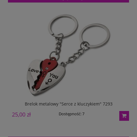
Brelok metalowy "Serce z kluczykiem" 7293
25,00 zł
5
Dostępność:
7