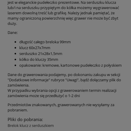
jest w eleganckie pudełeczko prezentowe. Na serduszku klucza
lub/i na serduszku przypiętym do kółka możemy wygrawerować
laserem dowolną treść lub grafikę. Należy jednak pamiętać, że
mamy ograniczoną powierzchnię więc grawer nie może być zbyt
duży.
Dane:
długość całego breloka 99mm
klucz 60x27x7mm
serduszko 21x28x1,5mm
kółko do kluczy 35mm
opakowanie: kremowe, kartonowe pudełeczko z połyskiem
Dane do grawerowania podajemy, po dokonaniu zakupu w sekcji
"Dodatkowe informacje" rubryce "Uwagi", bądź dołączamy plik do
zamówienia.
W przypadku wybrania opcji z grawerowaniem termin realizacji
zamówienia może się przedłużyć o 1-2 dni
Przedmiotów znakowanych, grawerowanych nie wysyłamy za
pobraniem.
Pliki do pobrania:
Brelok klucz z serduszkiem