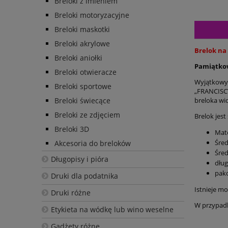
Breloki z imieniem
Breloki motoryzacyjne
Breloki maskotki
Breloki akrylowe
Brelok na
Breloki aniołki
Pamiątkow
Breloki otwieracze
Wyjątkowy 
Breloki sportowe
„FRANCISCV
Breloki świecące
breloka wid
Breloki ze zdjęciem
Brelok jest
Breloki 3D
Mate
Śred
Akcesoria do breloków
Śred
Długopisy i pióra
dług
pak
Druki dla podatnika
Istnieje m
Druki różne
W przypadk
Etykieta na wódkę lub wino weselne
Gadżety różne