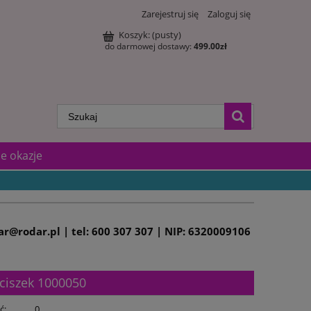
Zarejestruj się
Zaloguj się
Koszyk:
(pusty)
do darmowej dostawy:
499.00
zł
e okazje
dar@rodar.pl | tel: 600 307 307 | NIP: 6320009106
nciszek 1000050
ć:
0