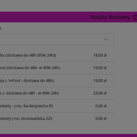
Koszty dostawy
i:
dEx
(dostawa do 48h (95% 24h))
18,00 zł
Post
(dostawa do 48h- w 90% 24h)
19,00 zł
ty
(- InPost - dostawa do 48h)
19,00 zł
L
(- dostawa do 48h - w 99% 24h)
23,00 zł
bisty - J-no, Św.Wojciecha 95
0,00 zł
obisty J-no, Grunwaldzka 225
0,00 zł