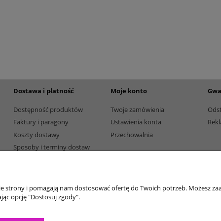
etalowy złoty 3133E 37cm
Puchar metalowy złoty 2100E 32c
165,00 zł
Dostępność:
5
Dostępność:
5
Dostawa i płatność
Moje konto
Gwa
Dostępność produktów
Twoje zamówienia
Ods
Faktury i paragony
Ustawienia konta
Rekl
Koszty dostawy
Przechowalnia
Sposoby i terminy dostaw
Sposoby płatności
nie strony i pomagają nam dostosować ofertę do Twoich potrzeb. Możesz zaa
jąc opcję "Dostosuj zgody".