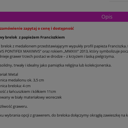
Opis
 zamówienie zapytaj o cenę i dostępność
y brelok z papieżem Franciszkiem
brelok z medalionem przedstawiającym wypukły profil papieża Franciszka
S PONTIFEX MAXIMVS” oraz rokiem „MMXIII” 2013, który symbolizuje począt
nieje grawer trzech postaci w drodze – z krzyżem i laską pielgrzyma.
 solidny, trwały i idealny jako pamiątka religijna lub kolekcjonerska.
riał: Metal
nica medalionu ok. 3,5 cm
nica breloka: 4 cm
ość z łańcuszkiem i kółkiem 11cm
owany w biały materiałowy woreczek
ożliwość graweru.
u wybrania opcji z grawerem, do breloka dołączymy okrągłą zawieszkę na 