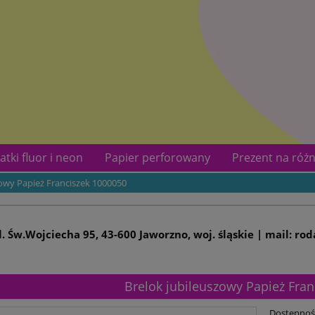
atki fluor i neon
Papier perforowany
Prezent na różn
zowy Papież Franciszek 1000050
kotów
Kontakt
ul. Św.Wojciecha 95, 43-600 Jaworzno, woj. śląskie | mail: ro
Brelok jubileuszowy Papież Fra
Dostępnoś