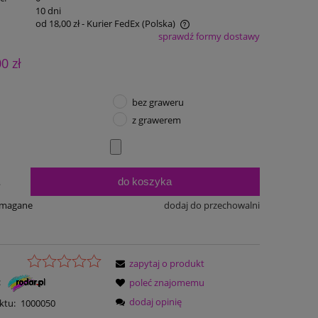
:
10 dni
od 18,00 zł
- Kurier FedEx
(Polska)
sprawdź formy dostawy
Cena nie zawiera ewentualnych kosztów
00 zł
płatności
bez graweru
z grawerem
do koszyka
.
ymagane
dodaj do przechowalni
zapytaj o produkt
:
poleć znajomemu
dodaj opinię
ktu:
1000050