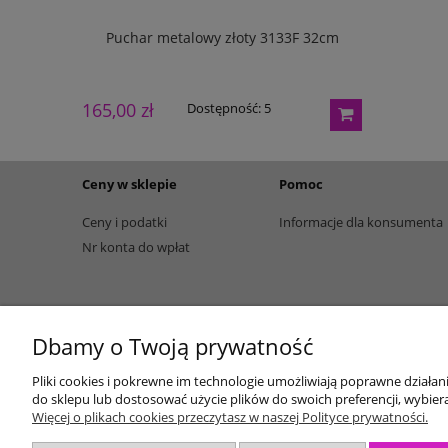
133G 27cm
Puchar metalowy złoty 3133F 32cm
Puchar m
165,00 zł
195,00 zł
Dostępność:
5
Ceny w sklepie
Pomoc
Ceny i podatki
Informacje dla konsumenta
Nr konta do wpłat
Dbamy o Twoją prywatność
Pliki cookies i pokrewne im technologie umożliwiają poprawne działa
do sklepu lub dostosować użycie plików do swoich preferencji, wybiera
Więcej o plikach cookies przeczytasz w naszej Polityce prywatności.