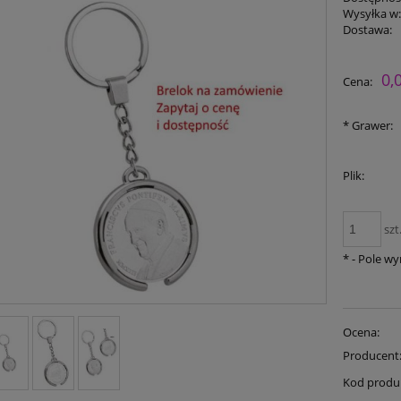
Wysyłka w
Dostawa:
0,
Cena:
*
Grawer:
Plik:
szt
*
- Pole w
Ocena:
Producent
Kod produ