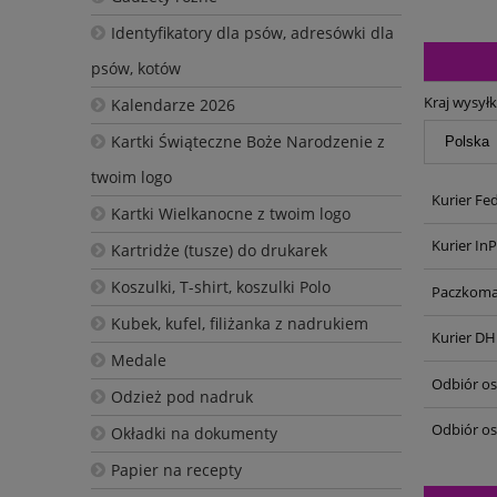
Identyfikatory dla psów, adresówki dla
psów, kotów
Kraj wysyłk
Kalendarze 2026
Kartki Świąteczne Boże Narodzenie z
twoim logo
Kurier Fe
Kartki Wielkanocne z twoim logo
Kurier In
Kartridże (tusze) do drukarek
Koszulki, T-shirt, koszulki Polo
Paczkoma
Kubek, kufel, filiżanka z nadrukiem
Kurier DH
Medale
Odbiór oso
Odzież pod nadruk
Odbiór os
Okładki na dokumenty
Papier na recepty