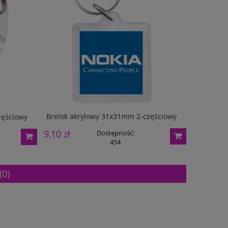
Brelok akrylowy 31x31mm 2-częściowy
Br
zęściowy
9,10 zł
9,10 zł
Dostępność:
454
(0)