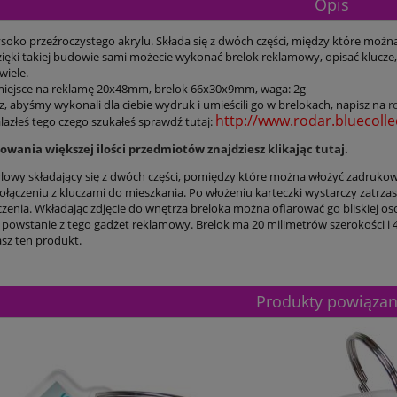
Opis
ysoko przeźroczystego akrylu. Składa się z dwóch części, między które możn
ięki takiej budowie sami możecie wykonać brelok reklamowy, opisać klucze, w
wiele.
iejsce na reklamę 20x48mm, brelok 66x30x9mm, waga: 2g
sz, abyśmy wykonali dla ciebie wydruk i umieścili go w brelokach, napisz na
r
http://www.rodar.bluecollec
nalazłeś tego czego szukałeś sprawdź tutaj:
wania większej ilości przedmiotów znajdziesz klikając tutaj.
ylowy składający się z dwóch części, pomiędzy które można włożyć zadrukowa
łączeniu z kluczami do mieszkania. Po włożeniu karteczki wystarczy zatrzas
czenia. Wkładając zdjęcie do wnętrza breloka można ofiarować go bliskiej
- powstanie z tego gadżet reklamowy. Brelok ma 20 milimetrów szerokości i 4
sz ten produkt.
Produkty powiąza