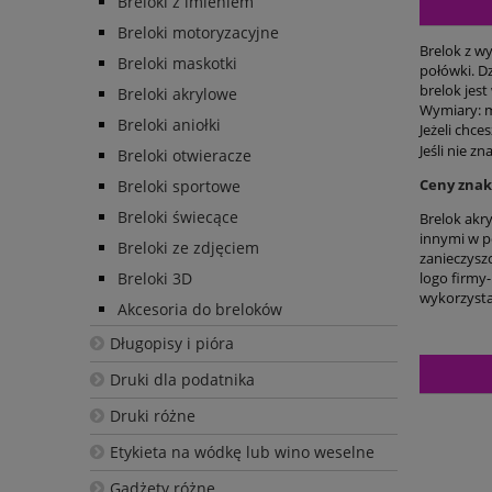
Breloki z imieniem
Breloki motoryzacyjne
Brelok z w
Breloki maskotki
połówki. Dz
brelok jest 
Breloki akrylowe
Wymiary: m
Breloki aniołki
Jeżeli chce
Jeśli nie z
Breloki otwieracze
Ceny znako
Breloki sportowe
Breloki świecące
Brelok akr
innymi w po
Breloki ze zdjęciem
zanieczysz
Breloki 3D
logo firmy
wykorzysta
Akcesoria do breloków
Długopisy i pióra
Druki dla podatnika
Druki różne
Etykieta na wódkę lub wino weselne
Gadżety różne