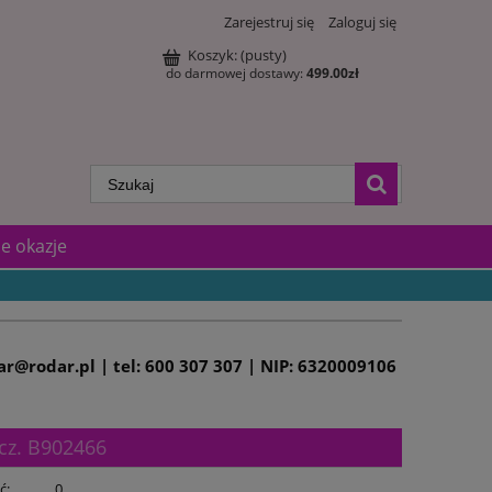
Zarejestruj się
Zaloguj się
Koszyk:
(pusty)
do darmowej dostawy:
499.00
zł
e okazje
dar@rodar.pl | tel: 600 307 307 | NIP: 6320009106
cz. B902466
ć:
0