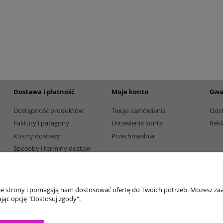
etalowy złoty 3133E 37cm
Puchar metalowy złoty 2100E 32c
165,00 zł
Dostępność:
5
Dostępność:
5
Dostawa i płatność
Moje konto
Gwa
Dostępność produktów
Twoje zamówienia
Ods
Faktury i paragony
Ustawienia konta
Rekl
Koszty dostawy
Przechowalnia
Sposoby i terminy dostaw
Sposoby płatności
nie strony i pomagają nam dostosować ofertę do Twoich potrzeb. Możesz zaa
jąc opcję "Dostosuj zgody".