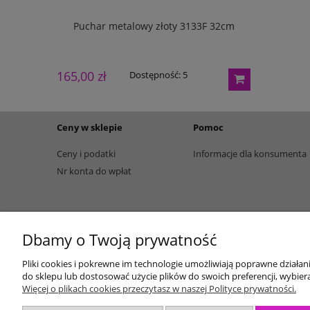
133G 27cm
Puchar metalowy złoty 3133F 32cm
Puchar m
165,00 zł
195,00 zł
Dostępność:
5
Ceny w sklepie
Pomoc
Ceny i podatki
Informacje dla konsumenta
Nr konta do wpłat
Dbamy o Twoją prywatność
Pliki cookies i pokrewne im technologie umożliwiają poprawne działa
do sklepu lub dostosować użycie plików do swoich preferencji, wybiera
Więcej o plikach cookies przeczytasz w naszej Polityce prywatności.