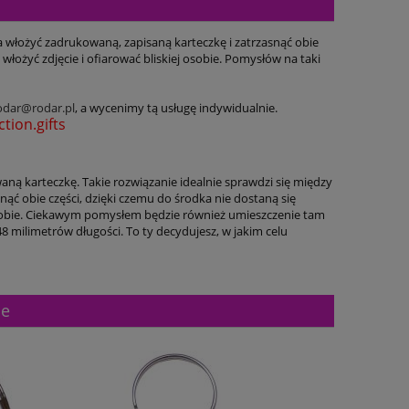
a włożyć zadrukowaną, zapisaną karteczkę i zatrzasnąć obie
łożyć zdjęcie i ofiarować bliskiej osobie. Pomysłów na taki
odar@rodar.pl
, a wycenimy tą usługę indywidualnie.
tion.gifts
ną karteczkę. Takie rozwiązanie idealnie sprawdzi się między
nąć obie części, dzięki czemu do środka nie dostaną się
 osobie. Ciekawym pomysłem będzie również umieszczenie tam
8 milimetrów długości. To ty decydujesz, w jakim celu
ne