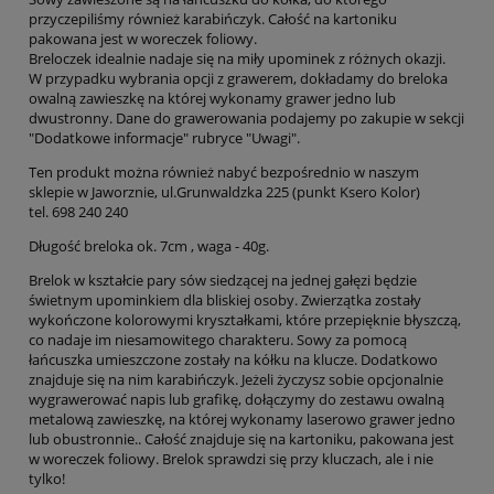
przyczepiliśmy również karabińczyk. Całość na kartoniku
pakowana jest w woreczek foliowy.
Breloczek idealnie nadaje się na miły upominek z różnych okazji.
W przypadku wybrania opcji z grawerem, dokładamy do breloka
owalną zawieszkę na której wykonamy grawer jedno lub
dwustronny. Dane do grawerowania podajemy po zakupie w sekcji
"Dodatkowe informacje" rubryce "Uwagi".
Ten produkt można również nabyć bezpośrednio w naszym
sklepie w Jaworznie, ul.Grunwaldzka 225 (punkt Ksero Kolor)
tel. 698 240 240
Długość breloka ok. 7cm , waga - 40g.
Brelok w kształcie pary sów siedzącej na jednej gałęzi będzie
świetnym upominkiem dla bliskiej osoby. Zwierzątka zostały
wykończone kolorowymi kryształkami, które przepięknie błyszczą,
co nadaje im niesamowitego charakteru. Sowy za pomocą
łańcuszka umieszczone zostały na kółku na klucze. Dodatkowo
znajduje się na nim karabińczyk. Jeżeli życzysz sobie opcjonalnie
wygrawerować napis lub grafikę, dołączymy do zestawu owalną
metalową zawieszkę, na której wykonamy laserowo grawer jedno
lub obustronnie.. Całość znajduje się na kartoniku, pakowana jest
w woreczek foliowy. Brelok sprawdzi się przy kluczach, ale i nie
tylko!