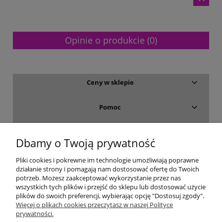
Opinie o produkcie (0)
Ceny w sklepie
Pomoc
Dostawa i płatność
Dbamy o Twoją prywatność
Moje konto
Pliki cookies i pokrewne im technologie umożliwiają poprawne
działanie strony i pomagają nam dostosować ofertę do Twoich
potrzeb. Możesz zaakceptować wykorzystanie przez nas
Gwarancja i zwroty
wszystkich tych plików i przejść do sklepu lub dostosować użycie
plików do swoich preferencji, wybierając opcję "Dostosuj zgody".
Więcej o plikach cookies przeczytasz w naszej Polityce
O firmie
prywatności.