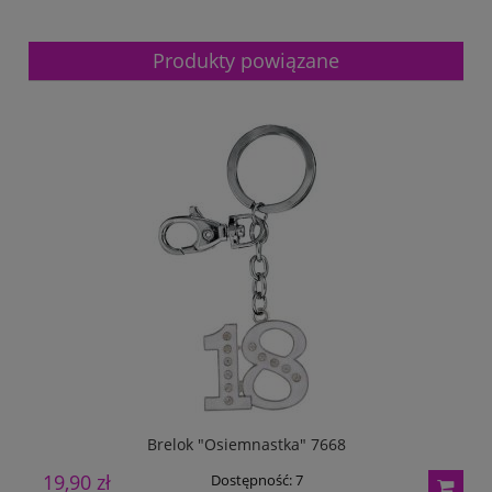
Produkty powiązane
Brelok "Osiemnastka" 7668
19,90 zł
2
Dostępność:
7