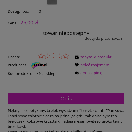
Dostępność:
0
25,00 zł
Cena:
towar niedostępny
dodaj do przechowalni
Ocena:
zapytaj o produkt
Producent:
poleć znajomemu
dodaj opinię
Kod produktu:
7405_sklep
Opis
Piękny, niespotykany, brelok wysadzany "kryształkami". "Pan sowa
i pani sowa zalotnie siedzą na jednej gałęzi" - tak opisałbym ten
breloczek. Kolorowe kryształki nadają niesamowitego uroku temu
brelokowi.
Sowy zawieszone są na łańcuszku do kółka, do którego