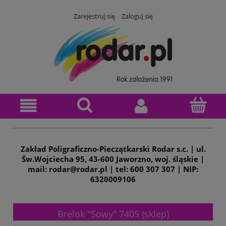
Zarejestruj się
Zaloguj się
Zakład Poligraficzno-Pieczątkarski Rodar s.c. | ul.
Św.Wojciecha 95, 43-600 Jaworzno, woj. śląskie |
mail: rodar@rodar.pl | tel: 600 307 307 | NIP:
6320009106
Brelok "Sowy" 7405 (sklep)