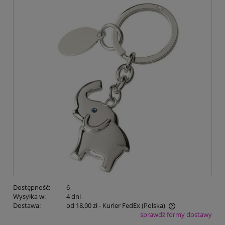
Dostępność:
6
Wysyłka w:
4 dni
Dostawa:
od 18,00 zł
- Kurier FedEx
(Polska)
sprawdź formy dostawy
Cena nie zawiera ewentualnych kosztów płatności