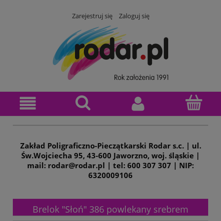
Zarejestruj się
Zaloguj się
Zakład Poligraficzno-Pieczątkarski Rodar s.c. | ul.
Św.Wojciecha 95, 43-600 Jaworzno, woj. śląskie |
mail: rodar@rodar.pl | tel: 600 307 307 | NIP:
6320009106
Brelok "Słoń" 386 powlekany srebrem