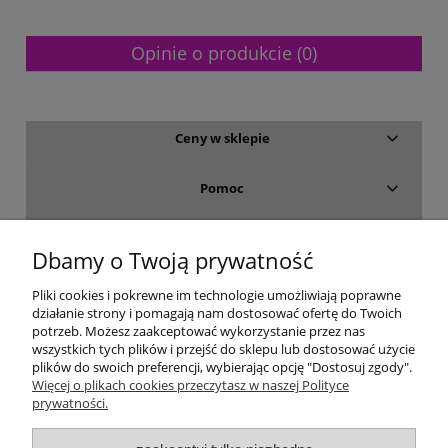
Opinie o produkcie (0)
Ceny w sklepie
Pomoc
Dostawa i płatność
Dbamy o Twoją prywatność
Moje konto
Pliki cookies i pokrewne im technologie umożliwiają poprawne
działanie strony i pomagają nam dostosować ofertę do Twoich
potrzeb. Możesz zaakceptować wykorzystanie przez nas
Gwarancja i zwroty
wszystkich tych plików i przejść do sklepu lub dostosować użycie
plików do swoich preferencji, wybierając opcję "Dostosuj zgody".
Więcej o plikach cookies przeczytasz w naszej Polityce
O firmie
prywatności.