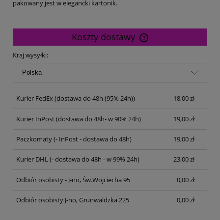
pakowany jest w elegancki kartonik.
Koszty dostawy
Cena nie zawiera ewentualnych kosztów płatności
Kraj wysyłki:
Kurier FedEx
(dostawa do 48h (95% 24h))
18,00 zł
Kurier InPost
(dostawa do 48h- w 90% 24h)
19,00 zł
Paczkomaty
(- InPost - dostawa do 48h)
19,00 zł
Kurier DHL
(- dostawa do 48h - w 99% 24h)
23,00 zł
Odbiór osobisty - J-no, Św.Wojciecha 95
0,00 zł
Odbiór osobisty J-no, Grunwaldzka 225
0,00 zł