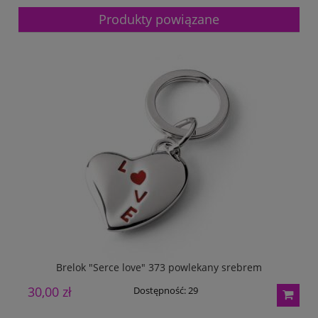
Produkty powiązane
Brelok "Serce love" 373 powlekany srebrem
30,00 zł
4
Dostępność:
29