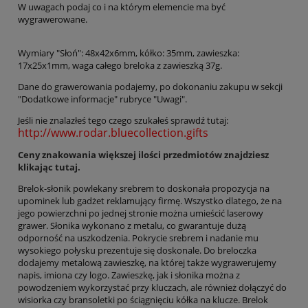
W uwagach podaj co i na którym elemencie ma być
wygrawerowane.
Wymiary "Słoń": 48x42x6mm, kółko: 35mm, zawieszka:
17x25x1mm, waga całego breloka z zawieszką 37g.
Dane do grawerowania podajemy, po dokonaniu zakupu w sekcji
"Dodatkowe informacje" rubryce "Uwagi".
Jeśli nie znalazłeś tego czego szukałeś sprawdź tutaj:
http://www.rodar.bluecollection.gifts
Ceny znakowania większej ilości przedmiotów znajdziesz
klikając tutaj.
Brelok-słonik powlekany srebrem to doskonała propozycja na
upominek lub gadżet reklamujący firmę. Wszystko dlatego, że na
jego powierzchni po jednej stronie można umieścić laserowy
grawer. Słonika wykonano z metalu, co gwarantuje dużą
odporność na uszkodzenia. Pokrycie srebrem i nadanie mu
wysokiego połysku prezentuje się doskonale. Do breloczka
dodajemy metalową zawieszkę, na której także wygrawerujemy
napis, imiona czy logo. Zawieszkę, jak i słonika można z
powodzeniem wykorzystać przy kluczach, ale również dołączyć do
wisiorka czy bransoletki po ściągnięciu kółka na klucze. Brelok