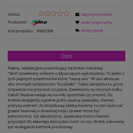
Ocena:
zapytaj o produkt
Producent:
poleć znajomemu
dodaj opinię
Kod produktu:
99002398
Opis
Piękny, rewelacyjnie prezentujący się brelok metalowy
"Słoń" powlekany srebrem o błyszczącym wykończeniu. To jeden z
tych pięknych przedmiotów które "cieszą oko". W oku słonia po
obu stronach umieszczono "kryształki". Trąba zakręcona ku górze
oczywiście ma przynosić szczęście. Zawieszony na mocnym kółku.
Całość idealnie nadaje się na miły upominek czy prezent. Do
breloka dodajemy zupełnie gratis owalną zawieszkę, również
pokrytą srebrem. Za dodatkową opłatą możemy na nim wykonać
grawer laserowy o dowolnej treści. Grawer może być
jednostronny lub dwustronny. Zawieszkę można również
przyczepić do własnego łańcuszka i nosić na szyi. Brelok pakowany
jest w elegancki kartonik prezentowy.