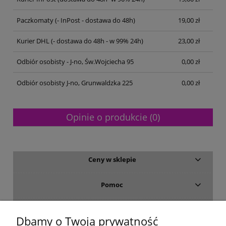
Paczkomaty
(- InPost - dostawa do 48h)
19,00 zł
Kurier DHL
(- dostawa do 48h - w 99% 24h)
23,00 zł
Odbiór osobisty - J-no, Św.Wojciecha 95
0,00 zł
Odbiór osobisty J-no, Grunwaldzka 225
0,00 zł
Opinie o produkcie (0)
Ceny w sklepie
Pomoc
Dostawa i płatność
Dbamy o Twoją prywatność