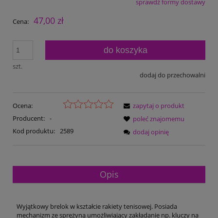
sprawdź formy dostawy
Cena nie zawiera ewentualnych kosztów płatności
47,00 zł
Cena:
do koszyka
szt.
dodaj do przechowalni
Ocena:
zapytaj o produkt
Producent:
-
poleć znajomemu
Kod produktu:
2589
dodaj opinię
Opis
Wyjątkowy brelok w kształcie rakiety tenisowej. Posiada
mechanizm ze sprężyną umożliwiający zakładanie np. kluczy na