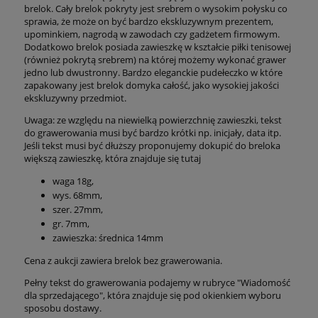
brelok. Cały brelok pokryty jest srebrem o wysokim połysku co
sprawia, że może on być bardzo ekskluzywnym prezentem,
upominkiem, nagrodą w zawodach czy gadżetem firmowym.
Dodatkowo brelok posiada zawieszkę w kształcie piłki tenisowej
(również pokrytą srebrem) na której możemy wykonać grawer
jedno lub dwustronny. Bardzo eleganckie pudełeczko w które
zapakowany jest brelok domyka całość, jako wysokiej jakości
ekskluzywny przedmiot.
Uwaga: ze względu na niewielką powierzchnię zawieszki, tekst
do grawerowania musi być bardzo krótki np. inicjały, data itp.
Jeśli tekst musi być dłuższy proponujemy dokupić do breloka
większą zawieszkę, która znajduje się tutaj
waga 18g,
wys. 68mm,
szer. 27mm,
gr. 7mm,
zawieszka: średnica 14mm
Cena z aukcji zawiera brelok bez grawerowania.
Pełny tekst do grawerowania podajemy w rubryce "Wiadomość
dla sprzedającego", która znajduje się pod okienkiem wyboru
sposobu dostawy.