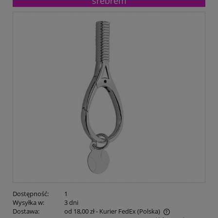
srebrem
Dostępność:
1
Wysyłka w:
3 dni
Dostawa:
od 18,00 zł
- Kurier FedEx
(Polska)