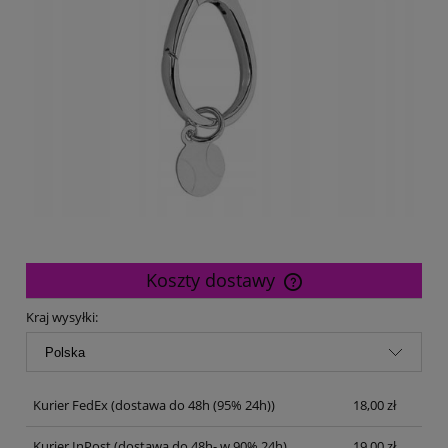
Koszty dostawy
Cena nie zawiera ewentualnych kosztów płatności
Kraj wysyłki:
Kurier FedEx
(dostawa do 48h (95% 24h))
18,00 zł
Kurier InPost
(dostawa do 48h- w 90% 24h)
19,00 zł